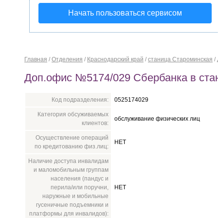
Начать пользоваться сервисом
Главная
/
Отделения
/
Краснодарский край
/
станица Староминская
/
Доп.офис №5174/029 Сбербанка в ста
Код подразделения:
0525174029
Категория обсуживаемых
обслуживание физических лиц
клиентов:
Осуществление операций
НЕТ
по кредитованию физ.лиц:
Наличие доступа инвалидам
и маломобильным группам
населения (пандус и
перила/или поручни,
НЕТ
наружные и мобильные
гусеничные подъемники и
платформы для инвалидов):