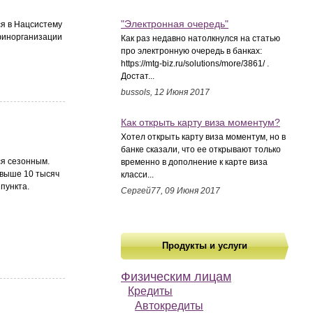
"Электронная очередь"
ся в Нацсистему
 финорганизации
Как раз недавно натолкнулся на статью
про электронную очередь в банках:
https://mtg-biz.ru/solutions/more/3861/ .
Достат...
bussols, 12 Июня 2017
Как открыть карту виза моментум?
Хотел открыть карту виза моментум, но в
банке сказали, что ее открывают только
ся сезонным.
временно в дополнение к карте виза
свыше 10 тысяч
класси...
пункта.
Сергей77, 09 Июня 2017
Продукты и услуги
Физическим лицам
Кредиты
Автокредиты