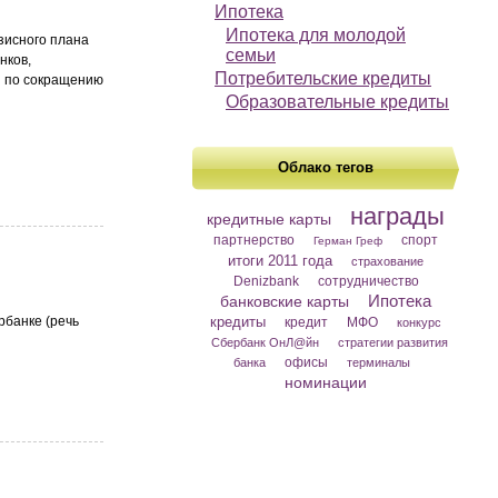
Ипотека
Ипотека для молодой
зисного плана
семьи
нков,
Потребительские кредиты
я по сокращению
Образовательные кредиты
Облако тегов
награды
кредитные карты
партнерство
спорт
Герман Греф
итоги 2011 года
страхование
Denizbank
сотрудничество
Ипотека
банковские карты
рбанке (речь
кредиты
кредит
МФО
конкурс
Сбербанк ОнЛ@йн
стратегии развития
офисы
банка
терминалы
номинации