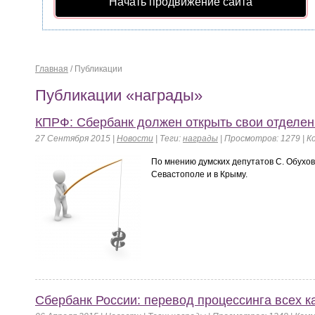
Начать продвижение сайта
Главная
/
Публикации
Публикации «награды»
КПРФ: Сбербанк должен открыть свои отделен
27 Сентября 2015 |
Новости
|
Теги:
награды
| Просмотров: 1279 | 
По мнению думских депутатов С. Обухо
Севастополе и в Крыму.
Сбербанк России: перевод процессинга всех к