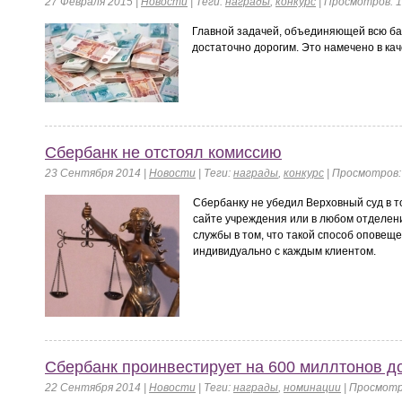
27 Февраля 2015 |
Новости
|
Теги:
награды
,
конкурс
| Просмотров: 1
Главной задачей, объединяющей всю бан
достаточно дорогим. Это намечено в кач
Сбербанк не отстоял комиссию
23 Сентября 2014 |
Новости
|
Теги:
награды
,
конкурс
| Просмотров:
Сбербанку не убедил Верховный суд в то
сайте учреждения или в любом отделе
службы в том, что такой способ оповещ
индивидуально с каждым клиентом.
Сбербанк проинвестирует на 600 миллтонов д
22 Сентября 2014 |
Новости
|
Теги:
награды
,
номинации
| Просмотр