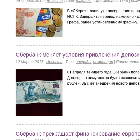
06 Апреля 2015 |
Новости
|
Теги:
награды
| Просмотров: 1348 | Ком
В «Сбере» планируют завершение проце
НСПК. Завершить перевод намечено к ко
Грефа, ранее установленному графику.
Сбербанк меняет условия привлечения депози
12 Марта 2015 |
Новости
|
Теги:
награды
,
номинации
| Просмотров:
01 апреля текущего года Сбербанк поп
Договор по нему можно будет заключить
рублей. За счет внедрения нового депоз
Сбербанк прекращает финансирование европе