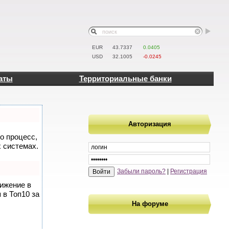
EUR
43.7337
0.0405
USD
32.1005
-0.0245
аты
Территориальные банки
Авторизация
то процесс,
 системах.
Забыли пароль?
|
Регистрация
вижение в
 в Топ10 за
На форуме