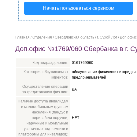
Начать пользоваться сервисом
Главная
/
Отделения
/
Свердловская область
/
г. Сухой Лог
/
Доп.офис
Доп.офис №1769/060 Сбербанка в г. С
Код подразделения:
0161769060
Категория обсуживаемых
обслуживание физических и юридиче
клиентов:
предпринимателей
Осуществление операций
ДА
по кредитованию физ.лиц:
Наличие доступа инвалидам
и маломобильным группам
населения (пандус и
перила/или поручни,
НЕТ
наружные и мобильные
гусеничные подъемники и
платформы для инвалидов):