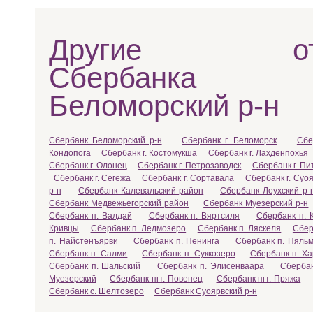
Другие отд
Сбербанка 
Беломорский р-н
Сбербанк Беломорский р-н
Сбербанк г. Беломорск
Сбе
Кондопога
Сбербанк г. Костомукша
Сбербанк г. Лахденпохья
Сбербанк г. Олонец
Сбербанк г. Петрозаводск
Сбербанк г. Пи
Сбербанк г. Сегежа
Сбербанк г. Сортавала
Сбербанк г. Суо
р-н
Сбербанк Калевальский район
Сбербанк Лоухский р-
Сбербанк Медвежьегорский район
Сбербанк Муезерский р-н
Сбербанк п. Валдай
Сбербанк п. Вяртсиля
Сбербанк п. 
Кривцы
Сбербанк п. Ледмозеро
Сбербанк п. Ляскеля
Сбер
п. Найстенъярви
Сбербанк п. Пенинга
Сбербанк п. Пяль
Сбербанк п. Салми
Сбербанк п. Суккозеро
Сбербанк п. Ха
Сбербанк п. Шальский
Сбербанк п. Элисенваара
Сбербан
Муезерский
Сбербанк пгт. Повенец
Сбербанк пгт. Пряжа
Сбербанк с. Шелтозеро
Сбербанк Суоярвский р-н