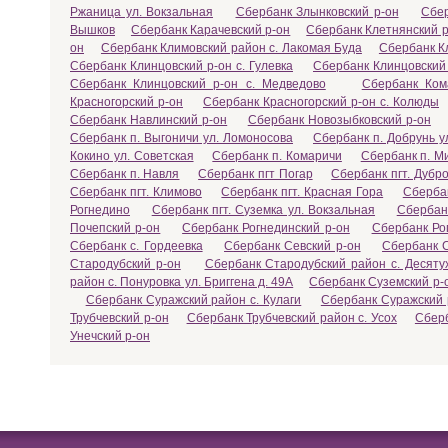
Ржаница ул. Вокзальная
Сбербанк Злынковский р-он
Сбер
Вышков
Сбербанк Карачевский р-он
Сбербанк Клетнянский р
он
Сбербанк Климовский район с. Лакомая Буда
Сбербанк Кл
Сбербанк Клинцовский р-он с. Гулевка
Сбербанк Клинцовский 
Сбербанк Клинцовский р-он с. Медведово
Сбербанк Ком
Красногорский р-он
Сбербанк Красногорский р-он с. Колюды
Сбербанк Навлинский р-он
Сбербанк Новозыбковский р-он
Сбербанк п. Выгоничи ул. Ломоносова
Сбербанк п. Добрунь 
Кокино ул. Советская
Сбербанк п. Комаричи
Сбербанк п. М
Сбербанк п. Навля
Сбербанк пгт Погар
Сбербанк пгт. Дубр
Сбербанк пгт. Климово
Сбербанк пгт. Красная Гора
Сбербан
Рогнедино
Сбербанк пгт. Суземка ул. Вокзальная
Сбербан
Почепский р-он
Сбербанк Рогнединский р-он
Сбербанк Рог
Сбербанк с. Гордеевка
Сбербанк Севский р-он
Сбербанк С
Стародубский р-он
Сбербанк Стародубский район с. Десяту
район с. Понуровка ул. Бриггена д. 49А
Сбербанк Суземский р-
Сбербанк Суражский район с. Кулаги
Сбербанк Суражский 
Трубчевский р-он
Сбербанк Трубчевский район с. Усох
Сберб
Унечский р-он