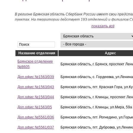
В регионе Брянская область Сбербанк России имеет свои предст
пунктах. На территории действует 193 отделений и филиалов Сб
показать всё
Брянская область является субъектом Российской Федерации, нах
Европейской части России. Административным центром является 
находится 16 городов. Наиболее крупные из них: Брянск - 412 тысяч
Новозыбков - 42, Дятьково - 33 и Унеча - 27.
Жителям Брянской области следует иметь в виду, что режим раб
Название отделения
Адрес
области может отличаться от иных регионов. Каждое отделен
функции и имеет своё назначение. В любом случае, можно просле
Брянское отделение
Брянская область, г. Брянск, проспект Лен
работе одних из наиболее крупных городских филиалов отделений
№8605
своеобразные вариации.
Доп.офис №1563/039
Брянская область, с. Гордеевка, ул.Ленина
Режим работы Сбербанков Брянщины организовывается по принци
Доп.офис №1563/043
Брянская область, пгт. Красная Гора, ул.К
системы. Это означает, что система управления на более низких
отличаться от работы более крупных отделений. Кроме обычных
Доп.офис №1563/044
Брянская область, г. Клинцы, проспект Лен
работы с клиентами имеются различные ипотеки и центры креди
работу только с юридическими лицами или предприятиями, а так
Доп.офис №1563/05
Брянская область, г. Клинцы, ул.Мира, 59а
операционные кассы.
Доп.офис №5561/036
Брянская область, пгт. Рогнедино, ул.Горьк
Доп.офис №5561/037
Брянская область, пгт. Дубровка, ул.Ленин