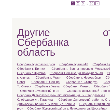
1
2
3
...
10
»
Другие отд
Сбербанка Бр
область
Сбербанк Брасовский р-он
Сбербанк Брянск-18
Сбербанк Б
Сбербанк г. Брянск
Сбербанк г. Брянск проспект Московски
Сбербанк г. Жуковка
Сбербанк г. Злынка ул. Коммунальная
Сб
г. Клинцы
Сбербанк г. Мглин
Сбербанк г. Новозыбков
Сб
Севск
Сбербанк г. Сельцо
Сбербанк г. Стародуб
Сбер
Трубчевск
Сбербанк г. Унеча
Сбербанк г. Фокино
Сбербанк Г
Сбербанк Дубровский р-он
Сбербанк Дятьковский р-он п
Сбербанк Дятьковский р-он пгт. Любохна ул. Б. Свердловская
Слободище ул. Гагарина
Сбербанк Дятьковский район п. Ст
Дятьковский район п. Бытошь ул. Ленина
Сбербанк Жирятински
р-он
Сбербанк Жуковский район д. Летошники ул. Шоссейная