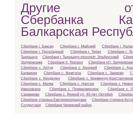
Другие отд
Сбербанка Каб
Балкарская Респуб
Сбербанк г. Баксан
Сбербанк г. Майский
Сбербанк г. Нальч
Сбербанк г. Прохладный
Сбербанк г. Терек
Сбербанк г. Т
Тырныауз
Сбербанк г. Тырныауз проспект Эльбрусский
Сберб
Залукокоаже
Сбербанк п. Терскол
Сбербанк пгт. Залукокоаж
Сбербанк с. Алтуд
Сбербанк с. Анзорей
Сбербанк с. Ау
Балкария
Сбербанк с. Жемтала
Сбербанк с. Заюково
С
Сбербанк с. Кенделен
Сбербанк с. Кременчуг-Константинов
Сбербанк с. Малка
Сбербанк с. Нартан
Сбербанк с. Нижн
Ивановское
Сбербанк с. Прималкинское
Сбербанк с. 
Сармаково
Сбербанк с. Яникой ул. 40-лет Октября
Сбербан
Сбербанк станица Екатериноградская
Сбербанк станица Котл
Солдатская
Сбербанк Черекский район