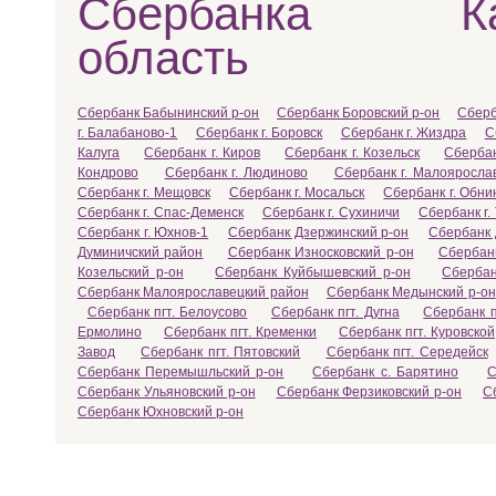
Сбербанка Ка
область
Сбербанк Бабынинский р-он
Сбербанк Боровский р-он
Сберб
г. Балабаново-1
Сбербанк г. Боровск
Сбербанк г. Жиздра
С
Калуга
Сбербанк г. Киров
Сбербанк г. Козельск
Сбербан
Кондрово
Сбербанк г. Людиново
Сбербанк г. Малояросла
Сбербанк г. Мещовск
Сбербанк г. Мосальск
Сбербанк г. Обни
Сбербанк г. Спас-Деменск
Сбербанк г. Сухиничи
Сбербанк г.
Сбербанк г. Юхнов-1
Сбербанк Дзержинский р-он
Сбербанк 
Думиничский район
Сбербанк Износковский р-он
Сбербанк
Козельский р-он
Сбербанк Куйбышевский р-он
Сбербан
Сбербанк Малоярославецкий район
Сбербанк Медынский р-он
Сбербанк пгт. Белоусово
Сбербанк пгт. Дугна
Сбербанк п
Ермолино
Сбербанк пгт. Кременки
Сбербанк пгт. Куровской
Завод
Сбербанк пгт. Пятовский
Сбербанк пгт. Середейск
Сбербанк Перемышльский р-он
Сбербанк с. Барятино
С
Сбербанк Ульяновский р-он
Сбербанк Ферзиковский р-он
С
Сбербанк Юхновский р-он