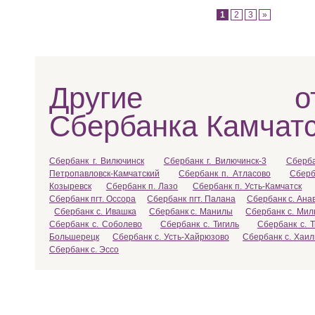
1
2
3
»
Другие отд
Сбербанка Камчатс
Сбербанк г. Вилючинск
Сбербанк г. Вилючинск-3
Сберба
Петропавловск-Камчатский
Сбербанк п. Атласово
Сберб
Козыревск
Сбербанк п. Лазо
Сбербанк п. Усть-Камчатск
Сбербанк пгт. Оссора
Сбербанк пгт. Палана
Сбербанк с. Ана
Сбербанк с. Ивашка
Сбербанк с. Манилы
Сбербанк с. Мил
Сбербанк с. Соболево
Сбербанк с. Тигиль
Сбербанк с. 
Большерецк
Сбербанк с. Усть-Хайрюзово
Сбербанк с. Хаи
Сбербанк с. Эссо