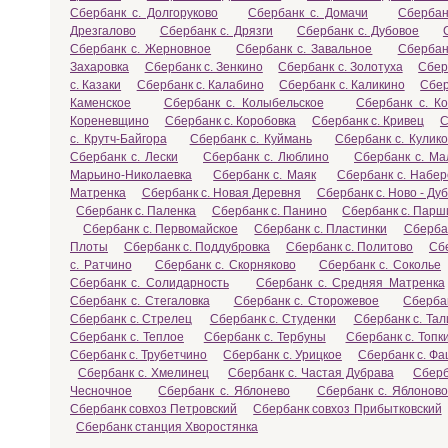
Сбербанк с. Долгоруково
Сбербанк с. Домачи
Сбербан
Дрезгалово
Сбербанк с. Дрязги
Сбербанк с. Дубовое
Сбербанк с. Жерновное
Сбербанк с. Завальное
Сбербан
Захаровка
Сбербанк с. Зенкино
Сбербанк с. Золотуха
Сбер
с. Казаки
Сбербанк с. Калабино
Сбербанк с. Каликино
Сбер
Каменское
Сбербанк с. Колыбельское
Сбербанк с. Ко
Кореневщино
Сбербанк с. Коробовка
Сбербанк с. Кривец
С
с. Крутч-Байгора
Сбербанк с. Куймань
Сбербанк с. Кулик
Сбербанк с. Лески
Сбербанк с. Люблино
Сбербанк с. Ма
Марьино-Николаевка
Сбербанк с. Маяк
Сбербанк с. Набе
Матренка
Сбербанк с. Новая Деревня
Сбербанк с. Ново - Ду
Сбербанк с. Паленка
Сбербанк с. Панино
Сбербанк с. Парш
Сбербанк с. Первомайское
Сбербанк с. Пластинки
Сберба
Плоты
Сбербанк с. Поддубровка
Сбербанк с. Политово
Сб
с. Ратчино
Сбербанк с. Скорняково
Сбербанк с. Соколье
Сбербанк с. Солидарность
Сбербанк с. Средняя Матренка
Сбербанк с. Стегаловка
Сбербанк с. Сторожевое
Сберба
Сбербанк с. Стрелец
Сбербанк с. Студенки
Сбербанк с. Тал
Сбербанк с. Теплое
Сбербанк с. Тербуны
Сбербанк с. Топк
Сбербанк с. Трубетчино
Сбербанк с. Урицкое
Сбербанк с. Ф
Сбербанк с. Хмелинец
Сбербанк с. Частая Дубрава
Сберб
Чесночное
Сбербанк с. Яблонево
Сбербанк с. Яблонов
Сбербанк совхоз Петровский
Сбербанк совхоз Прибытковский
Сбербанк станция Хворостянка