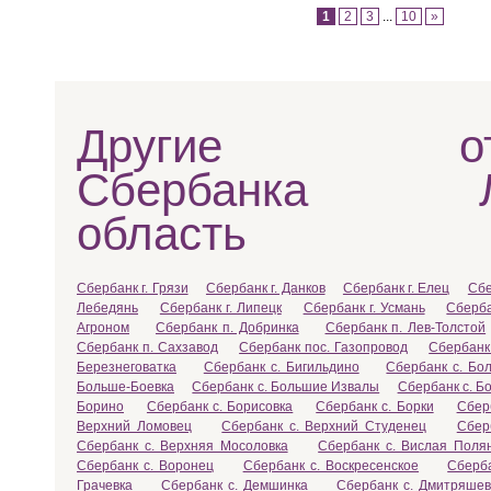
1
2
3
...
10
»
Другие отд
Сбербанка Ли
область
Сбербанк г. Грязи
Сбербанк г. Данков
Сбербанк г. Елец
Сбе
Лебедянь
Сбербанк г. Липецк
Сбербанк г. Усмань
Сберба
Агроном
Сбербанк п. Добринка
Сбербанк п. Лев-Толстой
Сбербанк п. Сахзавод
Сбербанк пос. Газопровод
Сбербанк 
Березнеговатка
Сбербанк с. Бигильдино
Сбербанк с. Бо
Больше-Боевка
Сбербанк с. Большие Извалы
Сбербанк с. Б
Борино
Сбербанк с. Борисовка
Сбербанк с. Борки
Сбер
Верхний Ломовец
Сбербанк с. Верхний Студенец
Сбер
Сбербанк с. Верхняя Мосоловка
Сбербанк с. Вислая Поля
Сбербанк с. Воронец
Сбербанк с. Воскресенское
Сберба
Грачевка
Сбербанк с. Демшинка
Сбербанк с. Дмитряшев