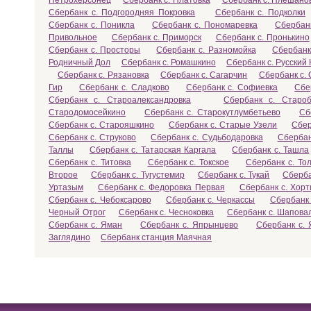
Петрохерсонец
Сбербанк с. Платовка
Сбербанк с. Плешано
Сбербанк с. Подгородняя Покровка
Сбербанк с. Подколки
Сбербанк с. Поникла
Сбербанк с. Пономаревка
Сбербан
Привольное
Сбербанк с. Приморск
Сбербанк с. Пронькино
Сбербанк с. Просторы
Сбербанк с. Разномойка
Сбербанк
Родничный Дол
Сбербанк с. Ромашкино
Сбербанк с. Русский
Сбербанк с. Рязановка
Сбербанк с. Сагарчин
Сбербанк с.
Гир
Сбербанк с. Сладково
Сбербанк с. Софиевка
Сбе
Сбербанк с. Староалександровка
Сбербанк с. Староб
Стародомосейкино
Сбербанк с. Старокутлумбетьево
Сб
Сбербанк с. Старояшкино
Сбербанк с. Старые Узели
Сбер
Сбербанк с. Струково
Сбербанк с. Судьбодаровка
Сбербан
Таллы
Сбербанк с. Татарская Каргала
Сбербанк с. Ташла
Сбербанк с. Титовка
Сбербанк с. Токское
Сбербанк с. Тол
Второе
Сбербанк с. Тугустемир
Сбербанк с. Тукай
Сберба
Уртазым
Сбербанк с. Федоровка Первая
Сбербанк с. Хорт
Сбербанк с. Чебоксарово
Сбербанк с. Черкассы
Сбербанк 
Черный Отрог
Сбербанк с. Чесноковка
Сбербанк с. Шапова
Сбербанк с. Яман
Сбербанк с. Япрынцево
Сбербанк с.
Заглядино
Сбербанк станция Маячная