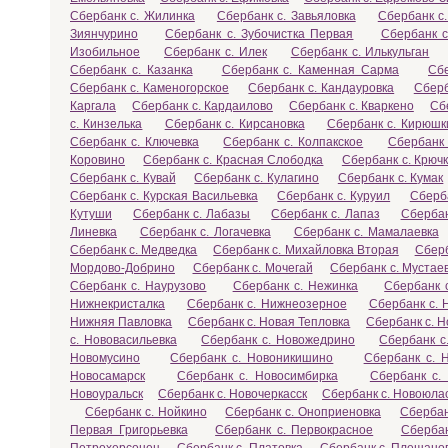
Сбербанк с. Жилинка
Сбербанк с. Завьяловка
Сбербанк с
Зиянчурино
Сбербанк с. Зубочистка Первая
Сбербанк с
Изобильное
Сбербанк с. Илек
Сбербанк с. Илькульган
Сбербанк с. Казанка
Сбербанк с. Каменная Сарма
Сб
Сбербанк с. Каменогорское
Сбербанк с. Кандауровка
Сберб
Каргала
Сбербанк с. Кардаилово
Сбербанк с. Кваркено
Сб
с. Кинзелька
Сбербанк с. Кирсановка
Сбербанк с. Кирюшк
Сбербанк с. Ключевка
Сбербанк с. Колпакское
Сбербанк 
Коровино
Сбербанк с. Красная Слободка
Сбербанк с. Крюч
Сбербанк с. Кувай
Сбербанк с. Кулагино
Сбербанк с. Кумак
Сбербанк с. Курская Васильевка
Сбербанк с. Куруил
Сберба
Кутуши
Сбербанк с. Лабазы
Сбербанк с. Лапаз
Сбербан
Линевка
Сбербанк с. Логачевка
Сбербанк с. Мамалаевка
Сбербанк с. Медведка
Сбербанк с. Михайловка Вторая
Сберб
Мордово-Добрино
Сбербанк с. Мочегай
Сбербанк с. Мустае
Сбербанк с. Наурузово
Сбербанк с. Нежинка
Сбербанк 
Нижнекристалка
Сбербанк с. Нижнеозерное
Сбербанк с. 
Нижняя Павловка
Сбербанк с. Новая Тепловка
Сбербанк с. 
с. Нововасильевка
Сбербанк с. Новожедрино
Сбербанк с
Новомусино
Сбербанк с. Новоникишино
Сбербанк с. 
Новосамарск
Сбербанк с. Новосимбирка
Сбербанк с. 
Новоуральск
Сбербанк с. Новочеркасск
Сбербанк с. Новоюла
Сбербанк с. Нойкино
Сбербанк с. Оноприеновка
Сбербан
Первая Григорьевка
Сбербанк с. Первокрасное
Сбербан