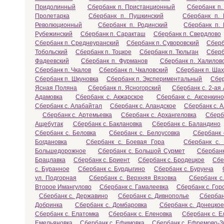
Придолинный
Сбербанк п. Пристанционный
Сбербанк п.
Пролетарка
Сбербанк п. Пушкинский
Сбербанк п.
Революционный
Сбербанк п. Родинский
Сбербанк п. 
Рубежинский
Сбербанк п. Саракташ
Сбербанк п. Свердлово
Сбербанк п. Среднеуранский
Сбербанк п. Суворовский
Сберб
Тобольский
Сбербанк п. Тоцкое
Сбербанк п. Тюльган
Сберб
Фадеевский
Сбербанк п. Фурманов
Сбербанк п. Халилов
Сбербанк п. Чкалов
Сбербанк п. Чкаловский
Сбербанк п. Ша
Сбербанк п. Шкуновка
Сбербанк п. Экспериментальный
Сбер
Ясная Поляна
Сбербанк п. Ясногорский
Сбербанк с. 2-ая
Адамовка
Сбербанк с. Акжарское
Сбербанк с. Аксенкино
Сбербанк с. Алабайтал
Сбербанк с. Аландское
Сбербанк с. 
Сбербанк с. Артемьевка
Сбербанк с. Архангеловка
Сберб
Ащебутак
Сбербанк с. Баклановка
Сбербанк с. Баландино
Сбербанк с. Беловка
Сбербанк с. Белоусовка
Сбербанк 
Богдановка
Сбербанк с. Боевая Гора
Сбербанк с.
Большедорожное
Сбербанк с. Большой Сурмет
Сбербанк
Брацлавка
Сбербанк с. Бриент
Сбербанк с. Бродецкое
Сбе
с. Буранное
Сбербанк с. Бурдыгино
Сбербанк с. Бурунча
ул. Подгорная
Сбербанк с. Верхняя Вязовка
Сбербанк с
Второе Имангулово
Сбербанк с. Гамалеевка
Сбербанк с. Гор
Сбербанк с. Державино
Сбербанк с. Дивнополье
Сбербан
Добринка
Сбербанк с. Домбаровка
Сбербанк с. Донецко
Сбербанк с. Елатомка
Сбербанк с. Еленовка
Сбербанк с. 
Емельяновка
Сбербанк с. Ефимовка
Сбербанк с. Ефремово-З