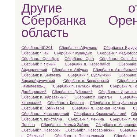
Другие отд
Сбербанка Оренб
область
Сбербанк 461201
Сбербанк г. Абдулино
Сбербанк г. Бугур
Сбербанк г. Гай
Сбербанк г. Кувандык
Сбербанк г. Медногор
Сбербанк г. Оренбург
Сбербанк г. Орск
Сбербанк г. Соль-Ил
Сбербанк г. Ясный
Сбербанк д. Первомайск
Сбербанк
Айдырлинский
Сбербанк п. Акбулак
Сбербанк п. Актюбински
Сбербанк п. Беляевка
Сбербанк п. Бурлыкский
Сбербанк 
Верхнебузулукский
Сбербанк п. Веселовский
Сбербанк п
Гамалеевка-1
Сбербанк п. Голубой Факел
Сбербанк п. Г
Домбаровский
Сбербанк п. Дубенский
Сбербанк п. Ириклин
Сбербанк п. Караванный
Сбербанк п. Карагач
Сбербанк
Кинельский
Сбербанк п. Кировск
Сбербанк п. Колтубановск
Сбербанк п. Коминтерн
Сбербанк п. Красная Поляна
С
Сбербанк п. Красногорский
Сбербанк п. Красночабанский
Сб
Сбербанк п. Кристалка
Сбербанк п. Ленина
Сбербанк п. Л
Поляна
Сбербанк п. Малый Зайкин
Сбербанк п. Марксовск
Сбербанк п. Новоорск
Сбербанк п. Новосаринский
Сбербанк
п. Обильный
Сбербанк п. Переволоцкий
Сбербанк п