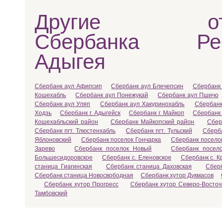
Другие отд
Сбербанка Рес
Адыгея
Сбербанк аул Афипсип
Сбербанк аул Блечепсин
Сбербанк 
Кошехабль
Сбербанк аул Понежукай
Сбербанк аул Пшичо
Сбербанк аул Уляп
Сбербанк аул Хакуринохабль
Сбербанк
Ходзь
Сбербанк г. Адыгейск
Сбербанк г. Майкоп
Сбербанк 
Кошехабльский район
Сбербанк Майкопский район
Сбер
Сбербанк пгт. Тлюстенхабль
Сбербанк пгт. Тульский
Сберба
Яблоновский
Сбербанк поселок Гончарка
Сбербанк посело
Зарево
Сбербанк поселок Новый
Сбербанк посел
Большесидоровское
Сбербанк с. Еленовское
Сбербанк с. К
станица Гиагинская
Сбербанк станица Даховская
Сбер
Сбербанк станица Новосвободная
Сбербанк хутор Дукмасов
Сбербанк хутор Прогресс
Сбербанк хутор Северо-Восто
Тамбовский