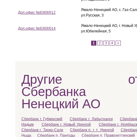
Ямало-Ненецкий АО, с. Газ-Сал
Доп.офис №8369/012
ул.Русская, 3
Ямало-Ненецкий АО, г. Новый У
Доп.офис №8369/014
ул.Юбилейная, 5
1
2
3
4
»
Другие отд
Сбербанка 
Ненецкий АО
Сбербанк г. Губкинский
Сбербанк г. Лабытнанги
Сбербанк
Надым
Сбербанк г. Новый Уренгой
Сбербанк г. Ноябрьс
Сбербанк г. Тарко-Сале
Сбербанк п. г. т. Уренгой
Сбербанк
Ныда
Сбербанк п. Пангоды
Сбербанк п. Правохеттинский