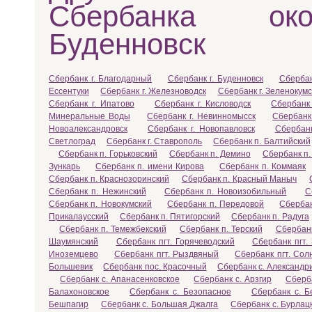
Сбербанка ок
Буденновск
Сбербанк г. Благодарный
Сбербанк г. Буденновск
Сбербан
Ессентуки
Сбербанк г. Железноводск
Сбербанк г. Зеленокумс
Сбербанк г. Ипатово
Сбербанк г. Кисловодск
Сбербанк
Минеральные Воды
Сбербанк г. Невинномысск
Сбербанк
Новоалександровск
Сбербанк г. Новопавловск
Сбербанк
Светлоград
Сбербанк г. Ставрополь
Сбербанк п. Балтийский
Сбербанк п. Горьковский
Сбербанк п. Демино
Сбербанк п.
Зункарь
Сбербанк п. имени Кирова
Сбербанк п. Коммаяк
Сбербанк п. Краснозоринский
Сбербанк п. Красный Маныч
Сбербанк п. Нежинский
Сбербанк п. Новоизобильный
С
Сбербанк п. Новокумский
Сбербанк п. Передовой
Сбербан
Прикалаусский
Сбербанк п. Пятигорский
Сбербанк п. Радуга
Сбербанк п. Темежбекский
Сбербанк п. Терский
Сбербанк
Шаумянский
Сбербанк пгт. Горячеводский
Сбербанк пгт.
Иноземцево
Сбербанк пгт. Рыздвяный
Сбербанк пгт. Сол
Большевик
Сбербанк пос. Красочный
Сбербанк с. Александр
Сбербанк с. Апанасенковское
Сбербанк с. Арзгир
Сберба
Балахоновское
Сбербанк с. Безопасное
Сбербанк с. 
Бешпагир
Сбербанк с. Большая Джалга
Сбербанк с. Бурлац