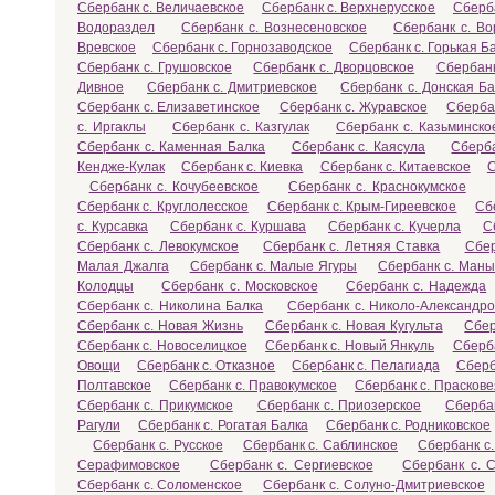
Сбербанк с. Величаевское
Сбербанк с. Верхнерусское
Сберб
Водораздел
Сбербанк с. Вознесеновское
Сбербанк с. Во
Вревское
Сбербанк с. Горнозаводское
Сбербанк с. Горькая Б
Сбербанк с. Грушовское
Сбербанк с. Дворцовское
Сбербанк
Дивное
Сбербанк с. Дмитриевское
Сбербанк с. Донская Ба
Сбербанк с. Елизаветинское
Сбербанк с. Журавское
Сберба
с. Иргаклы
Сбербанк с. Казгулак
Сбербанк с. Казьминско
Сбербанк с. Каменная Балка
Сбербанк с. Каясула
Сберба
Кендже-Кулак
Сбербанк с. Киевка
Сбербанк с. Китаевское
С
Сбербанк с. Кочубеевское
Сбербанк с. Краснокумское
Сбербанк с. Круглолесское
Сбербанк с. Крым-Гиреевское
Сб
с. Курсавка
Сбербанк с. Куршава
Сбербанк с. Кучерла
С
Сбербанк с. Левокумское
Сбербанк с. Летняя Ставка
Сбер
Малая Джалга
Сбербанк с. Малые Ягуры
Сбербанк с. Маны
Колодцы
Сбербанк с. Московское
Сбербанк с. Надежда
Сбербанк с. Николина Балка
Сбербанк с. Николо-Александро
Сбербанк с. Новая Жизнь
Сбербанк с. Новая Кугульта
Сбер
Сбербанк с. Новоселицкое
Сбербанк с. Новый Янкуль
Сберб
Овощи
Сбербанк с. Отказное
Сбербанк с. Пелагиада
Сберб
Полтавское
Сбербанк с. Правокумское
Сбербанк с. Праскове
Сбербанк с. Прикумское
Сбербанк с. Приозерское
Сберба
Рагули
Сбербанк с. Рогатая Балка
Сбербанк с. Родниковское
Сбербанк с. Русское
Сбербанк с. Саблинское
Сбербанк с.
Серафимовское
Сбербанк с. Сергиевское
Сбербанк с. 
Сбербанк с. Соломенское
Сбербанк с. Солуно-Дмитриевское