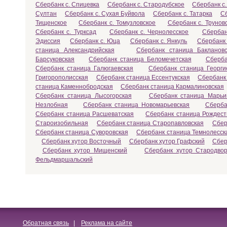
Сбербанк с. Спицевка
Сбербанк с. Стародубское
Сбербанк с
Султан
Сбербанк с. Сухая Буйвола
Сбербанк с. Татарка
Сб
Тищенское
Сбербанк с. Томузловское
Сбербанк с. Трунов
Сбербанк с. Турксад
Сбербанк с. Чернолесское
Сбербан
Эдиссия
Сбербанк с. Юца
Сбербанк с. Янкуль
Сбербанк 
станица Александрийская
Сбербанк станица Баклановс
Барсуковская
Сбербанк станица Беломечетская
Сберба
Сбербанк станица Галюгаевская
Сбербанк станица Георги
Григорополисская
Сбербанк станица Ессентукская
Сбербанк
станица Каменнобродская
Сбербанк станица Кармалиновская
Сбербанк станица Лысогорская
Сбербанк станица Марьи
Незлобная
Сбербанк станица Новомарьевская
Сберба
Сбербанк станица Расшеватская
Сбербанк станица Рождест
Староизобильная
Сбербанк станица Старопавловская
Сбер
Сбербанк станица Суворовская
Сбербанк станица Темнолесск
Сбербанк хутор Восточный
Сбербанк хутор Графский
Сбер
Сбербанк хутор Мищенский
Сбербанк хутор Стародвор
Фельдмаршальский
Обратная связь
|
Реклама на сайте