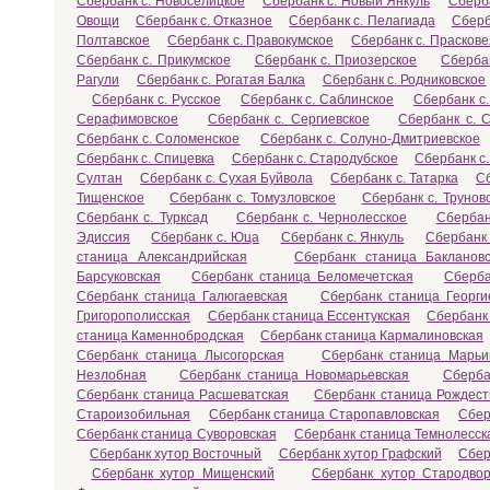
Сбербанк с. Новоселицкое
Сбербанк с. Новый Янкуль
Сберб
Овощи
Сбербанк с. Отказное
Сбербанк с. Пелагиада
Сберб
Полтавское
Сбербанк с. Правокумское
Сбербанк с. Праскове
Сбербанк с. Прикумское
Сбербанк с. Приозерское
Сберба
Рагули
Сбербанк с. Рогатая Балка
Сбербанк с. Родниковское
Сбербанк с. Русское
Сбербанк с. Саблинское
Сбербанк с.
Серафимовское
Сбербанк с. Сергиевское
Сбербанк с. 
Сбербанк с. Соломенское
Сбербанк с. Солуно-Дмитриевское
Сбербанк с. Спицевка
Сбербанк с. Стародубское
Сбербанк с
Султан
Сбербанк с. Сухая Буйвола
Сбербанк с. Татарка
Сб
Тищенское
Сбербанк с. Томузловское
Сбербанк с. Трунов
Сбербанк с. Турксад
Сбербанк с. Чернолесское
Сбербан
Эдиссия
Сбербанк с. Юца
Сбербанк с. Янкуль
Сбербанк 
станица Александрийская
Сбербанк станица Баклановс
Барсуковская
Сбербанк станица Беломечетская
Сберба
Сбербанк станица Галюгаевская
Сбербанк станица Георги
Григорополисская
Сбербанк станица Ессентукская
Сбербанк
станица Каменнобродская
Сбербанк станица Кармалиновская
Сбербанк станица Лысогорская
Сбербанк станица Марьи
Незлобная
Сбербанк станица Новомарьевская
Сберба
Сбербанк станица Расшеватская
Сбербанк станица Рождест
Староизобильная
Сбербанк станица Старопавловская
Сбер
Сбербанк станица Суворовская
Сбербанк станица Темнолесск
Сбербанк хутор Восточный
Сбербанк хутор Графский
Сбер
Сбербанк хутор Мищенский
Сбербанк хутор Стародвор