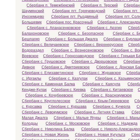
Сбербанк п. Темежбекский
Сбербанк п. Терский
Сбербанк
Шаумянский
Сбербанк пгт. Горячеводский
Сбербанк пгт.
Иноземцево
Сбербанк пгт. Рыздвяный
Сбербанк пгт. Сол
Большевик
Сбербанк пос. Красочный
Сбербанк с. Александр
Сбербанк с. Апанасенковское
Сбербанк с. Арзгир
Сберба
Балахоновское
Сбербанк с. Безопасное
Сбербанк с. 
Бешпагир
Сбербанк с. Большая Джалга
Сбербанк с. Бурлац
Сбербанк с. Величаевское
Сбербанк с. Верхнерусское
Сберб
Водораздел
Сбербанк с. Вознесеновское
Сбербанк с. Во
Вревское
Сбербанк с. Горнозаводское
Сбербанк с. Горькая Б
Сбербанк с. Грушовское
Сбербанк с. Дворцовское
Сбербанк
Дивное
Сбербанк с. Дмитриевское
Сбербанк с. Донская Ба
Сбербанк с. Елизаветинское
Сбербанк с. Журавское
Сберба
с. Иргаклы
Сбербанк с. Казгулак
Сбербанк с. Казьминско
Сбербанк с. Каменная Балка
Сбербанк с. Каясула
Сберба
Кендже-Кулак
Сбербанк с. Киевка
Сбербанк с. Китаевское
С
Сбербанк с. Кочубеевское
Сбербанк с. Краснокумское
Сбербанк с. Круглолесское
Сбербанк с. Крым-Гиреевское
Сб
с. Курсавка
Сбербанк с. Куршава
Сбербанк с. Кучерла
С
Сбербанк с. Левокумское
Сбербанк с. Летняя Ставка
Сбер
Малая Джалга
Сбербанк с. Малые Ягуры
Сбербанк с. Маны
Колодцы
Сбербанк с. Московское
Сбербанк с. Надежда
Сбербанк с. Николина Балка
Сбербанк с. Николо-Александро
Сбербанк с. Новая Жизнь
Сбербанк с. Новая Кугульта
Сбер