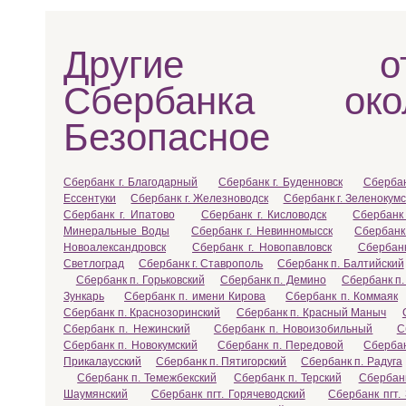
Другие отд
Сбербанка ок
Безопасное
Сбербанк г. Благодарный
Сбербанк г. Буденновск
Сбербан
Ессентуки
Сбербанк г. Железноводск
Сбербанк г. Зеленокумс
Сбербанк г. Ипатово
Сбербанк г. Кисловодск
Сбербанк
Минеральные Воды
Сбербанк г. Невинномысск
Сбербанк
Новоалександровск
Сбербанк г. Новопавловск
Сбербанк
Светлоград
Сбербанк г. Ставрополь
Сбербанк п. Балтийский
Сбербанк п. Горьковский
Сбербанк п. Демино
Сбербанк п.
Зункарь
Сбербанк п. имени Кирова
Сбербанк п. Коммаяк
Сбербанк п. Краснозоринский
Сбербанк п. Красный Маныч
Сбербанк п. Нежинский
Сбербанк п. Новоизобильный
С
Сбербанк п. Новокумский
Сбербанк п. Передовой
Сбербан
Прикалаусский
Сбербанк п. Пятигорский
Сбербанк п. Радуга
Сбербанк п. Темежбекский
Сбербанк п. Терский
Сбербанк
Шаумянский
Сбербанк пгт. Горячеводский
Сбербанк пгт.