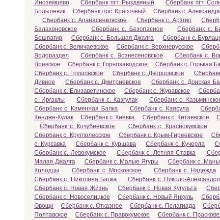
Иноземцево
Сбербанк пгт. Рыздвяный
Сбербанк пгт. Сол
Большевик
Сбербанк пос. Красочный
Сбербанк с. Александр
Сбербанк с. Апанасенковское
Сбербанк с. Арзгир
Сберба
Балахоновское
Сбербанк с. Безопасное
Сбербанк с. 
Бешпагир
Сбербанк с. Большая Джалга
Сбербанк с. Бурлац
Сбербанк с. Величаевское
Сбербанк с. Верхнерусское
Сберб
Водораздел
Сбербанк с. Вознесеновское
Сбербанк с. Во
Вревское
Сбербанк с. Горнозаводское
Сбербанк с. Горькая Б
Сбербанк с. Грушовское
Сбербанк с. Дворцовское
Сбербанк
Дивное
Сбербанк с. Дмитриевское
Сбербанк с. Донская Ба
Сбербанк с. Елизаветинское
Сбербанк с. Журавское
Сберба
с. Иргаклы
Сбербанк с. Казгулак
Сбербанк с. Казьминско
Сбербанк с. Каменная Балка
Сбербанк с. Каясула
Сберба
Кендже-Кулак
Сбербанк с. Киевка
Сбербанк с. Китаевское
С
Сбербанк с. Кочубеевское
Сбербанк с. Краснокумское
Сбербанк с. Круглолесское
Сбербанк с. Крым-Гиреевское
Сб
с. Курсавка
Сбербанк с. Куршава
Сбербанк с. Кучерла
С
Сбербанк с. Левокумское
Сбербанк с. Летняя Ставка
Сбер
Малая Джалга
Сбербанк с. Малые Ягуры
Сбербанк с. Маны
Колодцы
Сбербанк с. Московское
Сбербанк с. Надежда
Сбербанк с. Николина Балка
Сбербанк с. Николо-Александро
Сбербанк с. Новая Жизнь
Сбербанк с. Новая Кугульта
Сбер
Сбербанк с. Новоселицкое
Сбербанк с. Новый Янкуль
Сберб
Овощи
Сбербанк с. Отказное
Сбербанк с. Пелагиада
Сберб
Полтавское
Сбербанк с. Правокумское
Сбербанк с. Праскове