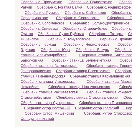
Сбербанк с. Прикумское
Сбербанк с. Приозерское
Сберба
Рагули
Сбербанк с. Рогатая Балка
Сбербанк с. Родниковское
Сбербанк с. Русское
Сбербанк с. Саблинское
Сбербанк с.
Серафимовское
Сбербанк с. Сергиевское
Сбербанк с. 
Сбербанк с. Соломенское
Сбербанк с. Солуно-Дмитриевское
Сбербанк с. Спицевка
Сбербанк с. Стародубское
Сбербанк с
Султан
Сбербанк с. Сухая Буйвола
Сбербанк с. Татарка
Сб
Тищенское
Сбербанк с. Томузловское
Сбербанк с. Трунов
Сбербанк с. Турксад
Сбербанк с. Чернолесское
Сбербан
Эдиссия
Сбербанк с. Юца
Сбербанк с. Янкуль
Сбербанк 
станица Александрийская
Сбербанк станица Баклановс
Барсуковская
Сбербанк станица Беломечетская
Сберба
Сбербанк станица Галюгаевская
Сбербанк станица Георги
Григорополисская
Сбербанк станица Ессентукская
Сбербанк
станица Каменнобродская
Сбербанк станица Кармалиновская
Сбербанк станица Лысогорская
Сбербанк станица Марьи
Незлобная
Сбербанк станица Новомарьевская
Сберба
Сбербанк станица Расшеватская
Сбербанк станица Рождест
Староизобильная
Сбербанк станица Старопавловская
Сбер
Сбербанк станица Суворовская
Сбербанк станица Темнолесск
Сбербанк хутор Восточный
Сбербанк хутор Графский
Сбер
Сбербанк хутор Мищенский
Сбербанк хутор Стародвор
Фельдмаршальский