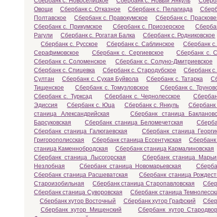
Сбербанк с. Новоселицкое
Сбербанк с. Новый Янкуль
Сберб
Овощи
Сбербанк с. Отказное
Сбербанк с. Пелагиада
Сберб
Полтавское
Сбербанк с. Правокумское
Сбербанк с. Праскове
Сбербанк с. Прикумское
Сбербанк с. Приозерское
Сберба
Рагули
Сбербанк с. Рогатая Балка
Сбербанк с. Родниковское
Сбербанк с. Русское
Сбербанк с. Саблинское
Сбербанк с.
Серафимовское
Сбербанк с. Сергиевское
Сбербанк с. 
Сбербанк с. Соломенское
Сбербанк с. Солуно-Дмитриевское
Сбербанк с. Спицевка
Сбербанк с. Стародубское
Сбербанк с
Султан
Сбербанк с. Сухая Буйвола
Сбербанк с. Татарка
Сб
Тищенское
Сбербанк с. Томузловское
Сбербанк с. Трунов
Сбербанк с. Турксад
Сбербанк с. Чернолесское
Сбербан
Эдиссия
Сбербанк с. Юца
Сбербанк с. Янкуль
Сбербанк 
станица Александрийская
Сбербанк станица Баклановс
Барсуковская
Сбербанк станица Беломечетская
Сберба
Сбербанк станица Галюгаевская
Сбербанк станица Георги
Григорополисская
Сбербанк станица Ессентукская
Сбербанк
станица Каменнобродская
Сбербанк станица Кармалиновская
Сбербанк станица Лысогорская
Сбербанк станица Марьи
Незлобная
Сбербанк станица Новомарьевская
Сберба
Сбербанк станица Расшеватская
Сбербанк станица Рождест
Староизобильная
Сбербанк станица Старопавловская
Сбер
Сбербанк станица Суворовская
Сбербанк станица Темнолесск
Сбербанк хутор Восточный
Сбербанк хутор Графский
Сбер
Сбербанк хутор Мищенский
Сбербанк хутор Стародвор