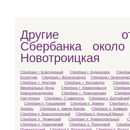
Другие отд
Сбербанка около
Новотроицкая
Сбербанк г. Благодарный
Сбербанк г. Буденновск
Сбербан
Ессентуки
Сбербанк г. Железноводск
Сбербанк г. Зеленокумс
Сбербанк г. Ипатово
Сбербанк г. Кисловодск
Сбербанк
Минеральные Воды
Сбербанк г. Невинномысск
Сбербанк
Новоалександровск
Сбербанк г. Новопавловск
Сбербанк
Светлоград
Сбербанк г. Ставрополь
Сбербанк п. Балтийский
Сбербанк п. Горьковский
Сбербанк п. Демино
Сбербанк п.
Зункарь
Сбербанк п. имени Кирова
Сбербанк п. Коммаяк
Сбербанк п. Краснозоринский
Сбербанк п. Красный Маныч
Сбербанк п. Нежинский
Сбербанк п. Новоизобильный
С
Сбербанк п. Новокумский
Сбербанк п. Передовой
Сбербан
Прикалаусский
Сбербанк п. Пятигорский
Сбербанк п. Радуга