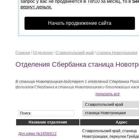
запрос у вас не продвинется в Топ10 за месяц, то в
Se
вернут деньги.
Начать продвижение сайта
Главная
/
Отделения
/
Ставропольский край
/
станица Новотроицкая
Отделения Сбербанка станица Новотр
В станица Новотроицкая действует 1 отделений Сбербанка Росси
филиалов Сбербанка в станица Новотроицкая и близлежащих нас
ниже на странице.
показать всё
Название отделения
Адрес
Ставропольский край, станица
Доп.офис №1858/012
Новотроицкая, переулок Грейд