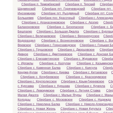
Сбербанк п. Темежбекский
Сбербанк п. Терский
Сбербанк
Шаумянский
Сбербанк пгт. Горячеводский
Сбербанк пгт.
Иноземцево
Сбербанк пгт. Рыздвяный
Сбербанк пгт. Сол
Большевик
Сбербанк пос. Красочный
Сбербанк с. Александр
Сбербанк с. Апанасенковское
Сбербанк с. Арзгир
Сберба
Балахоновское
Сбербанк с. Безопасное
Сбербанк с. 
Бешпагир
Сбербанк с. Большая Джалга
Сбербанк с. Бурлац
Сбербанк с. Величаевское
Сбербанк с. Верхнерусское
Сберб
Водораздел
Сбербанк с. Вознесеновское
Сбербанк с. Во
Вревское
Сбербанк с. Горнозаводское
Сбербанк с. Горькая Б
Сбербанк с. Грушовское
Сбербанк с. Дворцовское
Сбербанк
Дивное
Сбербанк с. Дмитриевское
Сбербанк с. Донская Ба
Сбербанк с. Елизаветинское
Сбербанк с. Журавское
Сберба
с. Иргаклы
Сбербанк с. Казгулак
Сбербанк с. Казьминско
Сбербанк с. Каменная Балка
Сбербанк с. Каясула
Сберба
Кендже-Кулак
Сбербанк с. Киевка
Сбербанк с. Китаевское
С
Сбербанк с. Кочубеевское
Сбербанк с. Краснокумское
Сбербанк с. Круглолесское
Сбербанк с. Крым-Гиреевское
Сб
с. Курсавка
Сбербанк с. Куршава
Сбербанк с. Кучерла
С
Сбербанк с. Левокумское
Сбербанк с. Летняя Ставка
Сбер
Малая Джалга
Сбербанк с. Малые Ягуры
Сбербанк с. Маны
Колодцы
Сбербанк с. Московское
Сбербанк с. Надежда
Сбербанк с. Николина Балка
Сбербанк с. Николо-Александро
Сбербанк с. Новая Жизнь
Сбербанк с. Новая Кугульта
Сбер