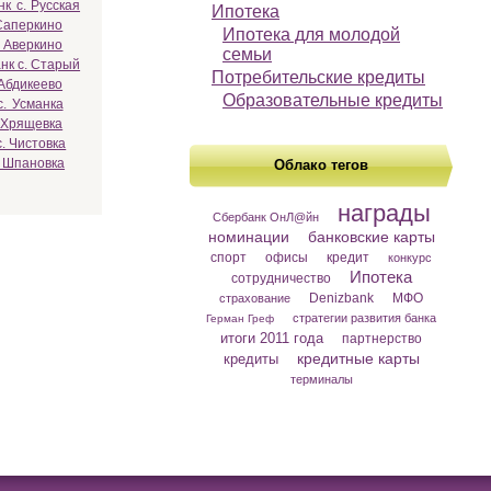
к с. Русская
Ипотека
Саперкино
Ипотека для молодой
 Аверкино
семьи
нк с. Старый
Потребительские кредиты
 Абдикеево
Образовательные кредиты
с. Усманка
 Хрящевка
. Чистовка
. Шпановка
Облако тегов
награды
Сбербанк ОнЛ@йн
номинации
банковские карты
спорт
офисы
кредит
конкурс
Ипотека
сотрудничество
Denizbank
МФО
страхование
стратегии развития банка
Герман Греф
итоги 2011 года
партнерство
кредитные карты
кредиты
терминалы