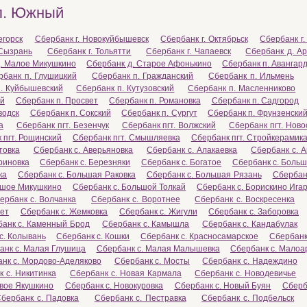
 п. Южный
егорск
Сбербанк г. Новокуйбышевск
Сбербанк г. Октябрьск
Сбербанк г
 Сызрань
Сбербанк г. Тольятти
Сбербанк г. Чапаевск
Сбербанк д. Ар
. Малое Микушкино
Сбербанк д. Старое Афонькино
Сбербанк п. Авангар
рбанк п. Глушицкий
Сбербанк п. Гражданский
Сбербанк п. Ильмень
. Куйбышевский
Сбербанк п. Кутузовский
Сбербанк п. Масленниково
ой
Сбербанк п. Просвет
Сбербанк п. Романовка
Сбербанк п. Садгород
водск
Сбербанк п. Сокский
Сбербанк п. Сургут
Сбербанк п. Фрунзенски
а
Сбербанк пгт. Безенчук
Сбербанк пгт. Волжский
Сбербанк пгт. Нов
 пгт. Рощинский
Сбербанк пгт. Смышляевка
Сбербанк пгт. Стройкерамик
товка
Сбербанк с. Аверьяновка
Сбербанк с. Алакаевка
Сбербанк с. 
риновка
Сбербанк с. Березняки
Сбербанк с. Богатое
Сбербанк с. Боль
ка
Сбербанк с. Большая Раковка
Сбербанк с. Большая Рязань
Сбербан
ьшое Микушкино
Сбербанк с. Большой Толкай
Сбербанк с. Борискино Ига
ербанк с. Волчанка
Сбербанк с. Воротнее
Сбербанк с. Воскресенка
мет
Сбербанк с. Жемковка
Сбербанк с. Жигули
Сбербанк с. Заборовка
анк с. Каменный Брод
Сбербанк с. Камышла
Сбербанк с. Кандабулак
с. Колывань
Сбербанк с. Кошки
Сбербанк с. Красносамарское
Сбербанк 
анк с. Малая Глушица
Сбербанк с. Малая Малышевка
Сбербанк с. Малоа
нк с. Мордово-Аделяково
Сбербанк с. Мосты
Сбербанк с. Надеждино
 с. Никитинка
Сбербанк с. Новая Кармала
Сбербанк с. Новодевичье
овое Якушкино
Сбербанк с. Новокуровка
Сбербанк с. Новый Буян
Сберб
бербанк с. Падовка
Сбербанк с. Пестравка
Сбербанк с. Подбельск