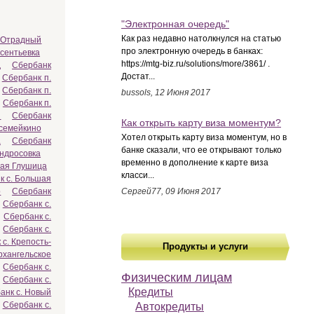
"Электронная очередь"
Как раз недавно натолкнулся на статью
. Отрадный
про электронную очередь в банках:
сентьевка
https://mtg-biz.ru/solutions/more/3861/ .
д
Сбербанк
Достат...
Сбербанк п.
Сбербанк п.
bussols, 12 Июня 2017
Сбербанк п.
й
Сбербанк
Как открыть карту виза моментум?
осемейкино
Хотел открыть карту виза моментум, но в
а
Сбербанк
банке сказали, что ее открывают только
Андросовка
временно в дополнение к карте виза
шая Глушица
класси...
к с. Большая
р
Сбербанк
Сергей77, 09 Июня 2017
Сбербанк с.
Сбербанк с.
Сбербанк с.
с. Крепость-
Продукты и услуги
рхангельское
Сбербанк с.
Физическим лицам
Сбербанк с.
Кредиты
анк с. Новый
Сбербанк с.
Автокредиты