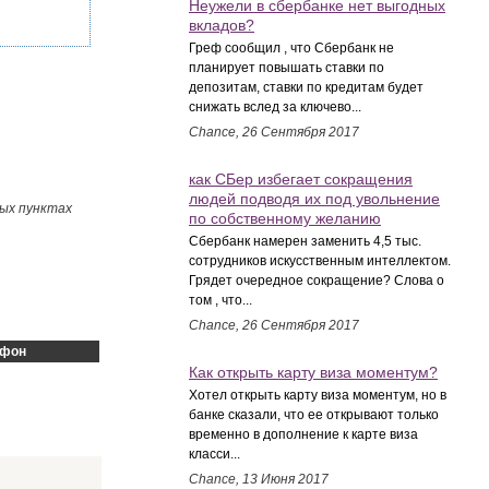
Неужели в сбербанке нет выгодных
вкладов?
Греф сообщил , что Сбербанк не
планирует повышать ставки по
депозитам, ставки по кредитам будет
снижать вслед за ключево...
Chance, 26 Сентября 2017
как СБер избегает сокращения
людей подводя их под увольнение
ных пунктах
по собственному желанию
Сбербанк намерен заменить 4,5 тыс.
сотрудников искусственным интеллектом.
Грядет очередное сокращение? Слова о
том , что...
Chance, 26 Сентября 2017
ефон
Как открыть карту виза моментум?
Хотел открыть карту виза моментум, но в
банке сказали, что ее открывают только
временно в дополнение к карте виза
класси...
Chance, 13 Июня 2017