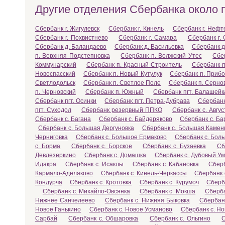
Другие отделения Сбербанка около
Сбербанк г. Жигулевск
Сбербанк г. Кинель
Сбербанк г. Нефт
Сбербанк г. Похвистнево
Сбербанк г. Самара
Сбербанк г.
Сбербанк д. Баландаево
Сбербанк д. Васильевка
Сбербанк д
п. Верхняя Подстепновка
Сбербанк п. Волжский Утес
Сбе
Коммунарский
Сбербанк п. Красный Строитель
Сбербанк п
Новоспасский
Сбербанк п. Новый Кутулук
Сбербанк п. Приб
Светлодольск
Сбербанк п. Светлое Поле
Сбербанк п. Серно
п. Черновский
Сбербанк п. Южный
Сбербанк пгт. Балашейк
Сбербанк пгт. Осинки
Сбербанк пгт. Петра-Дубрава
Сбербанк
пгт. Суходол
Сбербанк резервный ППКО
Сбербанк с. Авгус
Сбербанк с. Багана
Сбербанк с. Байдеряково
Сбербанк с. Ба
Сбербанк с. Большая Дергуновка
Сбербанк с. Большая Камен
Черниговка
Сбербанк с. Большое Ермаково
Сбербанк с. Бол
с. Борма
Сбербанк с. Борское
Сбербанк с. Бузаевка
Сб
Девлезеркино
Сбербанк с. Домашка
Сбербанк с. Дубовый У
Идакра
Сбербанк с. Исаклы
Сбербанк с. Кабановка
Сберб
Кармало-Аделяково
Сбербанк с. Кинель-Черкассы
Сбербанк 
Кондурча
Сбербанк с. Кротовка
Сбербанк с. Курумоч
Сберб
Сбербанк с. Михайло-Овсянка
Сбербанк с. Мокша
Сберба
Нижнее Санчелеево
Сбербанк с. Нижняя Быковка
Сбербанк
Новое Ганькино
Сбербанк с. Новое Усманово
Сбербанк с. Н
Сарбай
Сбербанк с. Обшаровка
Сбербанк с. Ольгино
С