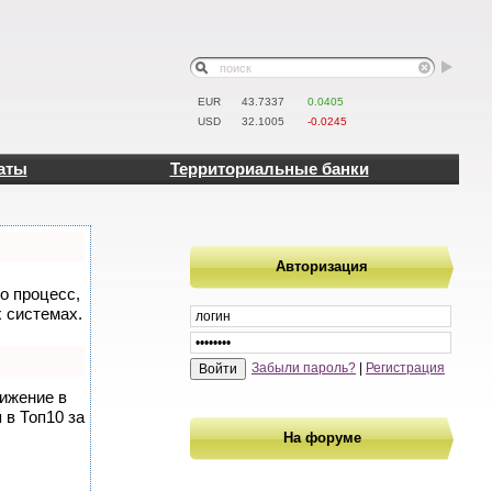
EUR
43.7337
0.0405
USD
32.1005
-0.0245
аты
Территориальные банки
Авторизация
то процесс,
 системах.
Забыли пароль?
|
Регистрация
вижение в
 в Топ10 за
На форуме