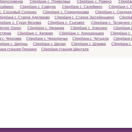
Преполовенка
Сбербанк с. Приволжье
Сбербанк с. Рамено
Сбербан
ысайкино
Сбербанк с. Савруха
Сбербанк с. Салейкино
Сбербанк с. 
с. Сосновый Солонец
Сбербанк с. Спиридоновка
Сбербанк с. Среднее
бербанк с. Старое Аделяково
Сбербанк с. Старое Эштебенькино
Сберба
ербанк с. Сухая Вязовка
Сбербанк с. Съезжее
Сбербанк с. Татарское
Тяглое Озеро
Сбербанк с. Украинка
Сбербанк с. Усинское
Сбербанк 
стянка
Сбербанк с. Хилково
Сбербанк с. Хорошенькое
Сбербанк с.
 с. Черновка
Сбербанк с. Черноречье
Сбербанк с. Четырла
Сбербанк с
рбанк с. Шигоны
Сбербанк с. Шилан
Сбербанк с. Шламка
Сбербанк с
анк станция Пронино
Сбербанк станция Шентала