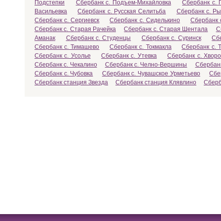
Подстепки
Сбербанк с. Подъем-Михайловка
Сбербанк с. 
Васильевка
Сбербанк с. Русская Селитьба
Сбербанк с. Р
Сбербанк с. Сергиевск
Сбербанк с. Сиделькино
Сбербанк 
Сбербанк с. Старая Рачейка
Сбербанк с. Старая Шентала
С
Аманак
Сбербанк с. Студенцы
Сбербанк с. Суринск
Сб
Сбербанк с. Тимашево
Сбербанк с. Токмакла
Сбербанк с. 
Сбербанк с. Усолье
Сбербанк с. Утевка
Сбербанк с. Хворо
Сбербанк с. Чекалино
Сбербанк с. Челно-Вершины
Сбербанк
Сбербанк с. Чубовка
Сбербанк с. Чувашское Урметьево
Сбе
Сбербанк станция Звезда
Сбербанк станция Клявлино
Сберб