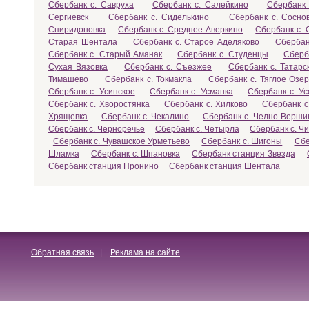
Сбербанк с. Савруха
Сбербанк с. Салейкино
Сбербанк 
Сергиевск
Сбербанк с. Сиделькино
Сбербанк с. Сосно
Спиридоновка
Сбербанк с. Среднее Аверкино
Сбербанк с. 
Старая Шентала
Сбербанк с. Старое Аделяково
Сбербан
Сбербанк с. Старый Аманак
Сбербанк с. Студенцы
Сберб
Сухая Вязовка
Сбербанк с. Съезжее
Сбербанк с. Татарс
Тимашево
Сбербанк с. Токмакла
Сбербанк с. Тяглое Озе
Сбербанк с. Усинское
Сбербанк с. Усманка
Сбербанк с. Ус
Сбербанк с. Хворостянка
Сбербанк с. Хилково
Сбербанк с
Хрящевка
Сбербанк с. Чекалино
Сбербанк с. Челно-Верш
Сбербанк с. Черноречье
Сбербанк с. Четырла
Сбербанк с. Ч
Сбербанк с. Чувашское Урметьево
Сбербанк с. Шигоны
Сбе
Шламка
Сбербанк с. Шпановка
Сбербанк станция Звезда
Сбербанк станция Пронино
Сбербанк станция Шентала
Обратная связь
|
Реклама на сайте