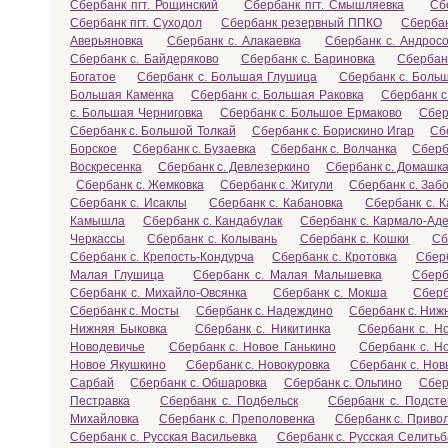
Сбербанк пгт. Рощинский
Сбербанк пгт. Смышляевка
Сб
Сбербанк пгт. Суходол
Сбербанк резервный ППКО
Сбербан
Аверьяновка
Сбербанк с. Алакаевка
Сбербанк с. Андросо
Сбербанк с. Байдеряково
Сбербанк с. Бариновка
Сбербан
Богатое
Сбербанк с. Большая Глушица
Сбербанк с. Боль
Большая Каменка
Сбербанк с. Большая Раковка
Сбербанк с
с. Большая Черниговка
Сбербанк с. Большое Ермаково
Сбер
Сбербанк с. Большой Толкай
Сбербанк с. Борискино Игар
Сб
Борское
Сбербанк с. Бузаевка
Сбербанк с. Волчанка
Сберб
Воскресенка
Сбербанк с. Девлезеркино
Сбербанк с. Домашк
Сбербанк с. Жемковка
Сбербанк с. Жигули
Сбербанк с. Заб
Сбербанк с. Исаклы
Сбербанк с. Кабановка
Сбербанк с. 
Камышла
Сбербанк с. Кандабулак
Сбербанк с. Кармало-Ад
Черкассы
Сбербанк с. Колывань
Сбербанк с. Кошки
Сб
Сбербанк с. Крепость-Кондурча
Сбербанк с. Кротовка
Сберб
Малая Глушица
Сбербанк с. Малая Малышевка
Сберб
Сбербанк с. Михайло-Овсянка
Сбербанк с. Мокша
Сберб
Сбербанк с. Мосты
Сбербанк с. Надеждино
Сбербанк с. Ниж
Нижняя Быковка
Сбербанк с. Никитинка
Сбербанк с. Н
Новодевичье
Сбербанк с. Новое Ганькино
Сбербанк с. Н
Новое Якушкино
Сбербанк с. Новокуровка
Сбербанк с. Нов
Сарбай
Сбербанк с. Обшаровка
Сбербанк с. Ольгино
Сбер
Пестравка
Сбербанк с. Подбельск
Сбербанк с. Подсте
Михайловка
Сбербанк с. Преполовенка
Сбербанк с. Приво
Сбербанк с. Русская Васильевка
Сбербанк с. Русская Селитьб