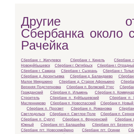
Другие отд
Сбербанка около с
Рачейка
Сбербанк г. Жигулевск
Сбербанк г. Кинель
Сбербанк г
Новокуйбышевск
Сбербанк г. Октябрьск
Сбербанк г. Отрадны
Сбербанк г. Самара
Сбербанк г. Сызрань
Сбербанк г. Толья
Сбербанк д. Арсентьевка
Сбербанк д. Баландаево
Сбербанк
Малое Микушкино
Сбербанк д. Старое Афонькино
Сберба
Верхняя Подстепновка
Сбербанк п. Волжский Утес
Сбербан
Гражданский
Сбербанк п. Ильмень
Сбербанк п. Коммунар
Строитель
Сбербанк п. Куйбышевский
Сбербанк п. 
Масленниково
Сбербанк п. Новоспасский
Сбербанк п. Новый 
Сбербанк п. Просвет
Сбербанк п. Романовка
Сбербан
Светлодольск
Сбербанк п. Светлое Поле
Сбербанк п. Серно
Сбербанк п. Сургут
Сбербанк п. Фрунзенский
Сбербанк 
Южный
Сбербанк пгт. Балашейка
Сбербанк пгт. Безенчук
Сбербанк пгт. Новосемейкино
Сбербанк пгт. Осинки
Сб