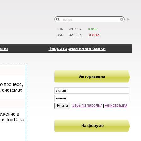
EUR
43.7337
0.0405
USD
32.1005
-0.0245
аты
Территориальные банки
Авторизация
то процесс,
 системах.
Забыли пароль?
|
Регистрация
вижение в
 в Топ10 за
На форуме