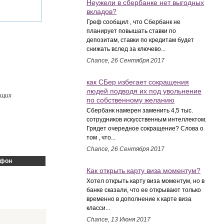
Неужели в сбербанке нет выгодных
вкладов?
Греф сообщил , что Сбербанк не
планирует повышать ставки по
депозитам, ставки по кредитам будет
снижать вслед за ключево...
Chance, 26 Сентября 2017
как СБер избегает сокращения
людей подводя их под увольнение
ащих
по собственному желанию
Сбербанк намерен заменить 4,5 тыс.
сотрудников искусственным интеллектом.
Грядет очередное сокращение? Слова о
том , что...
Chance, 26 Сентября 2017
ефон
Как открыть карту виза моментум?
Хотел открыть карту виза моментум, но в
банке сказали, что ее открывают только
временно в дополнение к карте виза
класси...
Chance, 13 Июня 2017