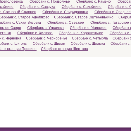
Преполовенка
Сбербанк с. Приволжье
Сбербанк с. Рамено
Сбербан
ысайкино
Сбербанк с. Савруха
Сбербанк с. Салейкино
Сбербанк с. 
с. Сосновый Солонец
Сбербанк с. Спиридоновка
Сбербанк с. Среднее
бербанк с. Старое Аделяково
Сбербанк с. Старое Эштебенькино
Сберба
ербанк с. Сухая Вязовка
Сбербанк с. Съезжее
Сбербанк с. Татарское
Тяглое Озеро
Сбербанк с. Украинка
Сбербанк с. Усинское
Сбербанк 
стянка
Сбербанк с. Хилково
Сбербанк с. Хорошенькое
Сбербанк с.
 с. Черновка
Сбербанк с. Черноречье
Сбербанк с. Четырла
Сбербанк с
рбанк с. Шигоны
Сбербанк с. Шилан
Сбербанк с. Шламка
Сбербанк с
анк станция Пронино
Сбербанк станция Шентала