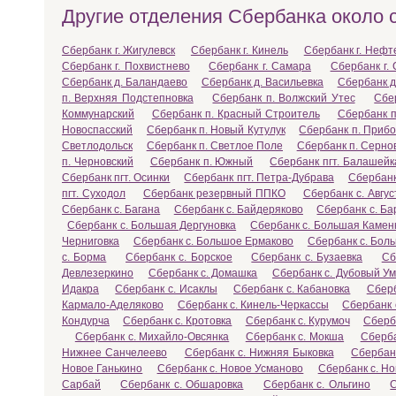
Другие отделения Сбербанка около 
Сбербанк г. Жигулевск
Сбербанк г. Кинель
Сбербанк г. Нефт
Сбербанк г. Похвистнево
Сбербанк г. Самара
Сбербанк г.
Сбербанк д. Баландаево
Сбербанк д. Васильевка
Сбербанк д
п. Верхняя Подстепновка
Сбербанк п. Волжский Утес
Сбе
Коммунарский
Сбербанк п. Красный Строитель
Сбербанк п
Новоспасский
Сбербанк п. Новый Кутулук
Сбербанк п. Приб
Светлодольск
Сбербанк п. Светлое Поле
Сбербанк п. Серно
п. Черновский
Сбербанк п. Южный
Сбербанк пгт. Балашейк
Сбербанк пгт. Осинки
Сбербанк пгт. Петра-Дубрава
Сбербанк
пгт. Суходол
Сбербанк резервный ППКО
Сбербанк с. Авгус
Сбербанк с. Багана
Сбербанк с. Байдеряково
Сбербанк с. Ба
Сбербанк с. Большая Дергуновка
Сбербанк с. Большая Камен
Черниговка
Сбербанк с. Большое Ермаково
Сбербанк с. Бол
с. Борма
Сбербанк с. Борское
Сбербанк с. Бузаевка
Сб
Девлезеркино
Сбербанк с. Домашка
Сбербанк с. Дубовый У
Идакра
Сбербанк с. Исаклы
Сбербанк с. Кабановка
Сберб
Кармало-Аделяково
Сбербанк с. Кинель-Черкассы
Сбербанк 
Кондурча
Сбербанк с. Кротовка
Сбербанк с. Курумоч
Сберб
Сбербанк с. Михайло-Овсянка
Сбербанк с. Мокша
Сберба
Нижнее Санчелеево
Сбербанк с. Нижняя Быковка
Сбербанк
Новое Ганькино
Сбербанк с. Новое Усманово
Сбербанк с. Н
Сарбай
Сбербанк с. Обшаровка
Сбербанк с. Ольгино
С