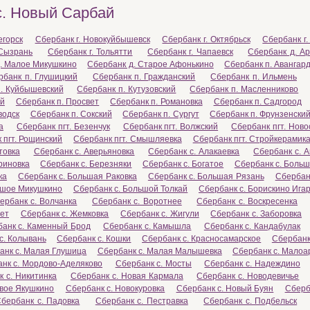
с. Новый Сарбай
егорск
Сбербанк г. Новокуйбышевск
Сбербанк г. Октябрьск
Сбербанк г
 Сызрань
Сбербанк г. Тольятти
Сбербанк г. Чапаевск
Сбербанк д. Ар
. Малое Микушкино
Сбербанк д. Старое Афонькино
Сбербанк п. Авангар
рбанк п. Глушицкий
Сбербанк п. Гражданский
Сбербанк п. Ильмень
. Куйбышевский
Сбербанк п. Кутузовский
Сбербанк п. Масленниково
ой
Сбербанк п. Просвет
Сбербанк п. Романовка
Сбербанк п. Садгород
водск
Сбербанк п. Сокский
Сбербанк п. Сургут
Сбербанк п. Фрунзенски
а
Сбербанк пгт. Безенчук
Сбербанк пгт. Волжский
Сбербанк пгт. Нов
 пгт. Рощинский
Сбербанк пгт. Смышляевка
Сбербанк пгт. Стройкерамик
товка
Сбербанк с. Аверьяновка
Сбербанк с. Алакаевка
Сбербанк с. 
риновка
Сбербанк с. Березняки
Сбербанк с. Богатое
Сбербанк с. Боль
ка
Сбербанк с. Большая Раковка
Сбербанк с. Большая Рязань
Сбербан
ьшое Микушкино
Сбербанк с. Большой Толкай
Сбербанк с. Борискино Ига
ербанк с. Волчанка
Сбербанк с. Воротнее
Сбербанк с. Воскресенка
мет
Сбербанк с. Жемковка
Сбербанк с. Жигули
Сбербанк с. Заборовка
анк с. Каменный Брод
Сбербанк с. Камышла
Сбербанк с. Кандабулак
с. Колывань
Сбербанк с. Кошки
Сбербанк с. Красносамарское
Сбербанк 
анк с. Малая Глушица
Сбербанк с. Малая Малышевка
Сбербанк с. Малоа
нк с. Мордово-Аделяково
Сбербанк с. Мосты
Сбербанк с. Надеждино
 с. Никитинка
Сбербанк с. Новая Кармала
Сбербанк с. Новодевичье
овое Якушкино
Сбербанк с. Новокуровка
Сбербанк с. Новый Буян
Сберб
бербанк с. Падовка
Сбербанк с. Пестравка
Сбербанк с. Подбельск