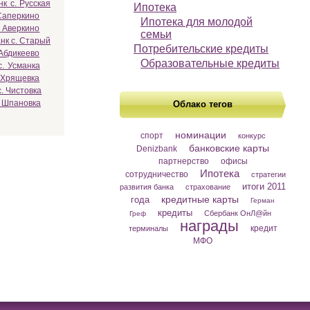
к с. Русская
Ипотека
Саперкино
Ипотека для молодой
 Аверкино
семьи
нк с. Старый
Потребительские кредиты
 Абдикеево
Образовательные кредиты
с. Усманка
 Хрящевка
. Чистовка
. Шпановка
Облако тегов
номинации
спорт
конкурс
банковские карты
Denizbank
партнерство
офисы
Ипотека
сотрудничество
стратегии
итоги 2011
развития банка
страхование
кредитные карты
года
Герман
кредиты
Сбербанк ОнЛ@йн
Греф
награды
кредит
терминалы
МФО