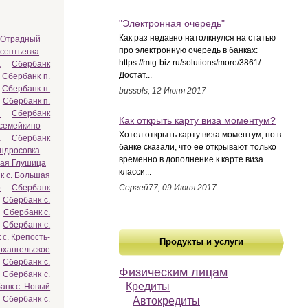
"Электронная очередь"
Как раз недавно натолкнулся на статью
. Отрадный
про электронную очередь в банках:
сентьевка
https://mtg-biz.ru/solutions/more/3861/ .
д
Сбербанк
Достат...
Сбербанк п.
Сбербанк п.
bussols, 12 Июня 2017
Сбербанк п.
й
Сбербанк
Как открыть карту виза моментум?
осемейкино
Хотел открыть карту виза моментум, но в
а
Сбербанк
банке сказали, что ее открывают только
Андросовка
временно в дополнение к карте виза
шая Глушица
класси...
к с. Большая
р
Сбербанк
Сергей77, 09 Июня 2017
Сбербанк с.
Сбербанк с.
Сбербанк с.
с. Крепость-
Продукты и услуги
рхангельское
Сбербанк с.
Физическим лицам
Сбербанк с.
Кредиты
анк с. Новый
Сбербанк с.
Автокредиты