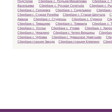
Подстепки
Сбербанк с. Подъем-Михайловка
Сбербанк с. 
Васильевка
Сбербанк с. Русская Селитьба
Сбербанк с. Р
Сбербанк с. Сергиевск
Сбербанк с. Сиделькино
Сбербанк 
Сбербанк с. Старая Рачейка
Сбербанк с. Старая Шентала
С
Аманак
Сбербанк с. Студенцы
Сбербанк с. Суринск
Сб
Сбербанк с. Тимашево
Сбербанк с. Токмакла
Сбербанк с. 
Сбербанк с. Усолье
Сбербанк с. Утевка
Сбербанк с. Хворо
Сбербанк с. Чекалино
Сбербанк с. Челно-Вершины
Сбербанк
Сбербанк с. Чубовка
Сбербанк с. Чувашское Урметьево
Сбе
Сбербанк станция Звезда
Сбербанк станция Клявлино
Сберб