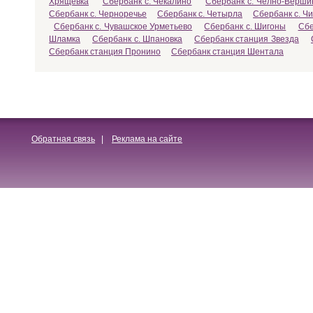
Хрящевка
Сбербанк с. Чекалино
Сбербанк с. Челно-Верш
Сбербанк с. Черноречье
Сбербанк с. Четырла
Сбербанк с. Ч
Сбербанк с. Чувашское Урметьево
Сбербанк с. Шигоны
Сбе
Шламка
Сбербанк с. Шпановка
Сбербанк станция Звезда
Сбербанк станция Пронино
Сбербанк станция Шентала
Обратная связь
|
Реклама на сайте