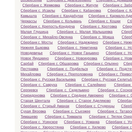
Воскресенка
Сбербанк с. Девлезеркино
Сбербанк с. Домашк
Сбербанк с. Жемковка
Сбербанк с. Жигули
Сбербанк с. Заб
Сбербанк с. Исаклы
Сбербанк с. Кабановка
Сбербанк с. 
Камышла
Сбербанк с. Кандабулак
Сбербанк с. Кармало-Ад
Черкассы
Сбербанк с. Колывань
Сбербанк с. Кошки
Сб
Сбербанк с. Крепость-Кондурча
Сбербанк с. Кротовка
Сберб
Малая Глушица
Сбербанк с. Малая Малышевка
Сберб
Сбербанк с. Михайло-Овсянка
Сбербанк с. Мокша
Сберб
Сбербанк с. Мосты
Сбербанк с. Надеждино
Сбербанк с. Ниж
Нижняя Быковка
Сбербанк с. Никитинка
Сбербанк с. Н
Новодевичье
Сбербанк с. Новое Ганькино
Сбербанк с. Н
Новое Якушкино
Сбербанк с. Новокуровка
Сбербанк с. Нов
Сарбай
Сбербанк с. Обшаровка
Сбербанк с. Ольгино
Сбер
Пестравка
Сбербанк с. Подбельск
Сбербанк с. Подсте
Михайловка
Сбербанк с. Преполовенка
Сбербанк с. Приво
Сбербанк с. Русская Васильевка
Сбербанк с. Русская Селитьб
Сбербанк с. Савруха
Сбербанк с. Салейкино
Сбербанк 
Сергиевск
Сбербанк с. Сиделькино
Сбербанк с. Сосно
Спиридоновка
Сбербанк с. Среднее Аверкино
Сбербанк с. 
Старая Шентала
Сбербанк с. Старое Аделяково
Сбербан
Сбербанк с. Старый Аманак
Сбербанк с. Студенцы
Сберб
Сухая Вязовка
Сбербанк с. Съезжее
Сбербанк с. Татарс
Тимашево
Сбербанк с. Токмакла
Сбербанк с. Тяглое Озе
Сбербанк с. Усинское
Сбербанк с. Усманка
Сбербанк с. Ус
Сбербанк с. Хворостянка
Сбербанк с. Хилково
Сбербанк с