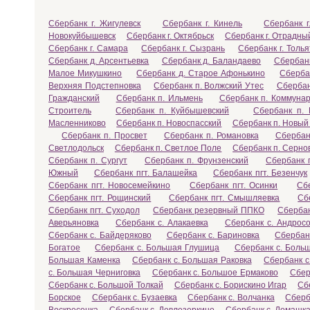
Сбербанк г. Жигулевск
Сбербанк г. Кинель
Сбербанк г
Новокуйбышевск
Сбербанк г. Октябрьск
Сбербанк г. Отрадны
Сбербанк г. Самара
Сбербанк г. Сызрань
Сбербанк г. Толья
Сбербанк д. Арсентьевка
Сбербанк д. Баландаево
Сбербанк
Малое Микушкино
Сбербанк д. Старое Афонькино
Сберба
Верхняя Подстепновка
Сбербанк п. Волжский Утес
Сбербан
Гражданский
Сбербанк п. Ильмень
Сбербанк п. Коммунар
Строитель
Сбербанк п. Куйбышевский
Сбербанк п. 
Масленниково
Сбербанк п. Новоспасский
Сбербанк п. Новый 
Сбербанк п. Просвет
Сбербанк п. Романовка
Сбербан
Светлодольск
Сбербанк п. Светлое Поле
Сбербанк п. Серно
Сбербанк п. Сургут
Сбербанк п. Фрунзенский
Сбербанк 
Южный
Сбербанк пгт. Балашейка
Сбербанк пгт. Безенчук
Сбербанк пгт. Новосемейкино
Сбербанк пгт. Осинки
Сб
Сбербанк пгт. Рощинский
Сбербанк пгт. Смышляевка
Сб
Сбербанк пгт. Суходол
Сбербанк резервный ППКО
Сбербан
Аверьяновка
Сбербанк с. Алакаевка
Сбербанк с. Андросо
Сбербанк с. Байдеряково
Сбербанк с. Бариновка
Сбербан
Богатое
Сбербанк с. Большая Глушица
Сбербанк с. Боль
Большая Каменка
Сбербанк с. Большая Раковка
Сбербанк с
с. Большая Черниговка
Сбербанк с. Большое Ермаково
Сбер
Сбербанк с. Большой Толкай
Сбербанк с. Борискино Игар
Сб
Борское
Сбербанк с. Бузаевка
Сбербанк с. Волчанка
Сберб