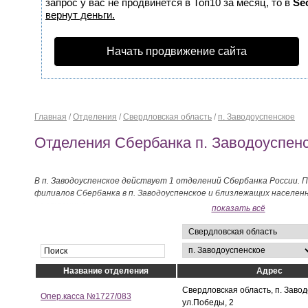
запрос у вас не продвинется в Топ10 за месяц, то в
Se
вернут деньги.
Начать продвижение сайта
Главная
/
Отделения
/
Свердловская область
/
п. Заводоуспенское
Отделения Сбербанка п. Заводоуспен
В п. Заводоуспенское действует 1 отделений Сбербанка России. 
филиалов Сбербанка в п. Заводоуспенское и близлежащих населе
на странице.
показать всё
Название отделения
Адрес
Свердловская область, п. Завод
Опер.касса №1727/083
ул.Победы, 2