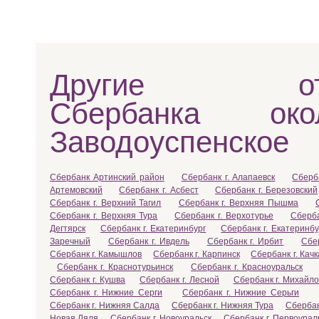
Другие отд
Сбербанка ок
Заводоуспенское
Сбербанк Артинский район
Сбербанк г. Алапаевск
Сберб
Артемовский
Сбербанк г. Асбест
Сбербанк г. Березовский
Сбербанк г. Верхний Тагил
Сбербанк г. Верхняя Пышма
Сбербанк г. Верхняя Тура
Сбербанк г. Верхотурье
Сберба
Дегтярск
Сбербанк г. Екатеринбург
Сбербанк г. Екатеринбу
Заречный
Сбербанк г. Ивдель
Сбербанк г. Ирбит
Сбе
Сбербанк г. Камышлов
Сбербанк г. Карпинск
Сбербанк г. Кач
Сбербанк г. Краснотурьинск
Сбербанк г. Красноуральск
Сбербанк г. Кушва
Сбербанк г. Лесной
Сбербанк г. Михайло
Сбербанк г. Нижние Серги
Сбербанк г. Нижние Серьги
Сбербанк г. Нижняя Салда
Сбербанк г. Нижняя Тура
Сбербан
Новая Ляля
Сбербанк г. Новоуральск
Сбербанк г. Первоурал