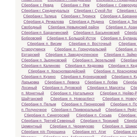
Сбербанк г. Ревда
Сбербанк г. Реж
Сбербанк г. Североур
Сбербанк г. Среднеуральск
Сбербанк г. Сухой Лог
Сбербанк г
Сбербанк г. Талица
Сбербанк г. Туринск
Сбербанк д. Баранн
Сбербанк д. Речкалова
Сбербанк д. Родина
Сбербанк д. Тр
Свободный
Сбербанк Невьянский район
Сбербанк п. Азан
Сбербанк п. Баранчинский
Сбербанк п. Басьяновский
Сберба
Бобровский
Сбербанк п. Большой Исток
Сбербанк п. Булана
Сбербанк п. Висим
Сбербанк п. Восточный
Сбербанк 
Староуткинск
Сбербанк п. Горноуральский
Сбербанк п
Ертарский
Сбербанк п. Заводоуспенское
Сбербанк п. Зайко
Сбербанк п. Зыряновский
Сбербанк п. Зюзельский
Сбербанк
Сбербанк п. Калиново
Сбербанк п. Кедровка
Сбербанк п. Ке
Сбербанк п. Красногвардейский
Сбербанк п. Красноярк
Сбербанк п. Кузино
Сбербанк п. Кузнецовский
Сбербанк п. 
Ларьковка
Сбербанк п. Левиха
Сбербанк п. Лобва
Сбербан
Лосиный
Сбербанк п. Луговской
Сбербанк п. Марсяты
Сбе
п. Монетный
Сбербанк п. Натальинск
Сбербанк п. Нейво-
Шайтанский
Сбербанк п. Новоасбест
Сбербанк п. Новоу
Сбербанк п. Пелым
Сбербанк п. Пионерский
Сбербанк п. П
п. Полуночное
Сбербанк п. Привокзальный
Сбербанк п. Рефт
Сбербанк п. Синегорский
Сбербанк п. Сосьва
Сбербанк 
Сбербанк п. Третий Северный
Сбербанк п. Троицкий
Сберба
Цементный
Сбербанк п. Черемухово
Сбербанк п. Шама
Сбербанк п/о Порошина
Сбербанк пгт. Атиг
Сбербанк пг