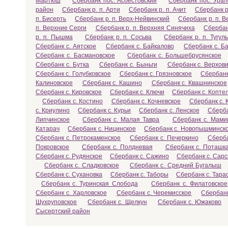
Мартюш
Сбербанк пос. Асбестовский
Сбербанк пос. Ура
район
Сбербанк р. п. Арти
Сбербанк р. п. Ачит
Сбербанк р
п. Бисерть
Сбербанк р. п. Верх-Нейвинский
Сбербанк р. п. 
п. Верхние Серги
Сбербанк р. п. Верхняя Синячиха
Сбербан
р. п. Пышма
Сбербанк р. п. Сосьва
Сбербанк р. п. Тугул
Сбербанк с. Аятское
Сбербанк с. Байкалово
Сбербанк с. Б
Сбербанк с. Басмановское
Сбербанк с. Большебрусянское
Сбербанк с. Бутка
Сбербанк с. Быньги
Сбербанк с. Верхов
Сбербанк с. Голубковское
Сбербанк с. Грязновское
Сбербанк
Калиновское
Сбербанк с. Кашино
Сбербанк с. Квашнинское
Сбербанк с. Кировское
Сбербанк с. Ключи
Сбербанк с. Копте
Сбербанк с. Костино
Сбербанк с. Кочневское
Сбербанк с.
с. Криулино
Сбербанк с. Курьи
Сбербанк с. Ленское
Сберба
Липчинское
Сбербанк с. Малая Тавра
Сбербанк с. Мами
Катарач
Сбербанк с. Ницинское
Сбербанк с. Новопышминск
Сбербанк с. Петрокаменское
Сбербанк с. Печеркино
Сберба
Покровское
Сбербанк с. Полдневая
Сбербанк с. Поташк
Сбербанк с. Рудянское
Сбербанк с. Сажино
Сбербанк с. Сар
Сбербанк с. Сладковское
Сбербанк с. Средний Бугалыш
Сбербанк с. Сухановка
Сбербанк с. Таборы
Сбербанк с. Тара
Сбербанк с. Туринская Слобода
Сбербанк с. Филатовское
Сбербанк с. Харловское
Сбербанк с. Черемисское
Сбербанк
Шухруповское
Сбербанк с. Щелкун
Сбербанк с. Южаково
Сысертский район