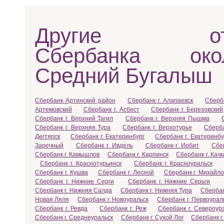
Другие отд
Сбербанка ок
Средний Бугалыш
Сбербанк Артинский район
Сбербанк г. Алапаевск
Сберб
Артемовский
Сбербанк г. Асбест
Сбербанк г. Березовский
Сбербанк г. Верхний Тагил
Сбербанк г. Верхняя Пышма
Сбербанк г. Верхняя Тура
Сбербанк г. Верхотурье
Сберба
Дегтярск
Сбербанк г. Екатеринбург
Сбербанк г. Екатеринбу
Заречный
Сбербанк г. Ивдель
Сбербанк г. Ирбит
Сбе
Сбербанк г. Камышлов
Сбербанк г. Карпинск
Сбербанк г. Кач
Сбербанк г. Краснотурьинск
Сбербанк г. Красноуральск
Сбербанк г. Кушва
Сбербанк г. Лесной
Сбербанк г. Михайло
Сбербанк г. Нижние Серги
Сбербанк г. Нижние Серьги
Сбербанк г. Нижняя Салда
Сбербанк г. Нижняя Тура
Сбербан
Новая Ляля
Сбербанк г. Новоуральск
Сбербанк г. Первоурал
Сбербанк г. Ревда
Сбербанк г. Реж
Сбербанк г. Североур
Сбербанк г. Среднеуральск
Сбербанк г. Сухой Лог
Сбербанк г