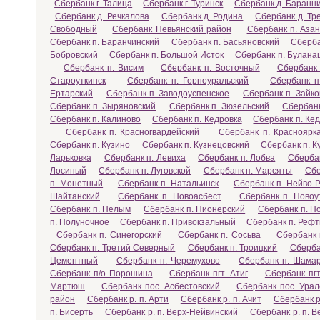
Сбербанк г. Талица
Сбербанк г. Туринск
Сбербанк д. Баранн
Сбербанк д. Речкалова
Сбербанк д. Родина
Сбербанк д. Тр
Свободный
Сбербанк Невьянский район
Сбербанк п. Азан
Сбербанк п. Баранчинский
Сбербанк п. Басьяновский
Сберба
Бобровский
Сбербанк п. Большой Исток
Сбербанк п. Булана
Сбербанк п. Висим
Сбербанк п. Восточный
Сбербанк 
Староуткинск
Сбербанк п. Горноуральский
Сбербанк п
Ертарский
Сбербанк п. Заводоуспенское
Сбербанк п. Зайко
Сбербанк п. Зыряновский
Сбербанк п. Зюзельский
Сбербанк
Сбербанк п. Калиново
Сбербанк п. Кедровка
Сбербанк п. Ке
Сбербанк п. Красногвардейский
Сбербанк п. Красноярк
Сбербанк п. Кузино
Сбербанк п. Кузнецовский
Сбербанк п. 
Ларьковка
Сбербанк п. Левиха
Сбербанк п. Лобва
Сбербан
Лосиный
Сбербанк п. Луговской
Сбербанк п. Марсяты
Сбе
п. Монетный
Сбербанк п. Натальинск
Сбербанк п. Нейво-
Шайтанский
Сбербанк п. Новоасбест
Сбербанк п. Новоу
Сбербанк п. Пелым
Сбербанк п. Пионерский
Сбербанк п. П
п. Полуночное
Сбербанк п. Привокзальный
Сбербанк п. Рефт
Сбербанк п. Синегорский
Сбербанк п. Сосьва
Сбербанк 
Сбербанк п. Третий Северный
Сбербанк п. Троицкий
Сберба
Цементный
Сбербанк п. Черемухово
Сбербанк п. Шама
Сбербанк п/о Порошина
Сбербанк пгт. Атиг
Сбербанк пг
Мартюш
Сбербанк пос. Асбестовский
Сбербанк пос. Ура
район
Сбербанк р. п. Арти
Сбербанк р. п. Ачит
Сбербанк р
п. Бисерть
Сбербанк р. п. Верх-Нейвинский
Сбербанк р. п. 