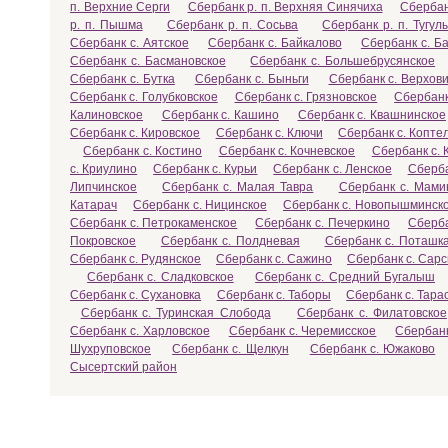
п. Верхние Серги
Сбербанк р. п. Верхняя Синячиха
Сбербан
р. п. Пышма
Сбербанк р. п. Сосьва
Сбербанк р. п. Тугул
Сбербанк с. Аятское
Сбербанк с. Байкалово
Сбербанк с. Б
Сбербанк с. Басмановское
Сбербанк с. Большебрусянское
Сбербанк с. Бутка
Сбербанк с. Быньги
Сбербанк с. Верхов
Сбербанк с. Голубковское
Сбербанк с. Грязновское
Сбербанк
Калиновское
Сбербанк с. Кашино
Сбербанк с. Квашнинское
Сбербанк с. Кировское
Сбербанк с. Ключи
Сбербанк с. Копте
Сбербанк с. Костино
Сбербанк с. Кочневское
Сбербанк с.
с. Криулино
Сбербанк с. Курьи
Сбербанк с. Ленское
Сберба
Липчинское
Сбербанк с. Малая Тавра
Сбербанк с. Мами
Катарач
Сбербанк с. Ницинское
Сбербанк с. Новопышминск
Сбербанк с. Петрокаменское
Сбербанк с. Печеркино
Сберба
Покровское
Сбербанк с. Полдневая
Сбербанк с. Поташк
Сбербанк с. Рудянское
Сбербанк с. Сажино
Сбербанк с. Сар
Сбербанк с. Сладковское
Сбербанк с. Средний Бугалыш
Сбербанк с. Сухановка
Сбербанк с. Таборы
Сбербанк с. Тара
Сбербанк с. Туринская Слобода
Сбербанк с. Филатовское
Сбербанк с. Харловское
Сбербанк с. Черемисское
Сбербанк
Шухруповское
Сбербанк с. Щелкун
Сбербанк с. Южаково
Сысертский район