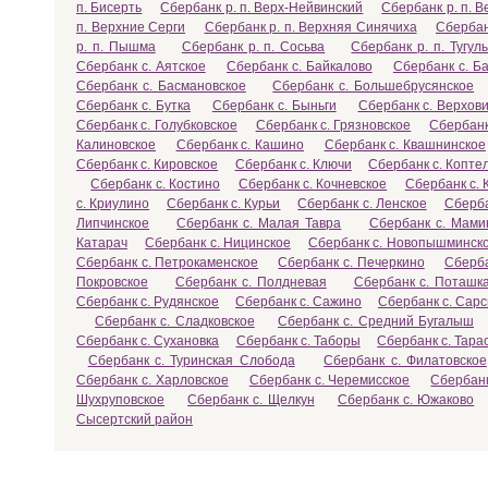
п. Бисерть
Сбербанк р. п. Верх-Нейвинский
Сбербанк р. п. 
п. Верхние Серги
Сбербанк р. п. Верхняя Синячиха
Сбербан
р. п. Пышма
Сбербанк р. п. Сосьва
Сбербанк р. п. Тугул
Сбербанк с. Аятское
Сбербанк с. Байкалово
Сбербанк с. Б
Сбербанк с. Басмановское
Сбербанк с. Большебрусянское
Сбербанк с. Бутка
Сбербанк с. Быньги
Сбербанк с. Верхов
Сбербанк с. Голубковское
Сбербанк с. Грязновское
Сбербанк
Калиновское
Сбербанк с. Кашино
Сбербанк с. Квашнинское
Сбербанк с. Кировское
Сбербанк с. Ключи
Сбербанк с. Копте
Сбербанк с. Костино
Сбербанк с. Кочневское
Сбербанк с.
с. Криулино
Сбербанк с. Курьи
Сбербанк с. Ленское
Сберба
Липчинское
Сбербанк с. Малая Тавра
Сбербанк с. Мами
Катарач
Сбербанк с. Ницинское
Сбербанк с. Новопышминск
Сбербанк с. Петрокаменское
Сбербанк с. Печеркино
Сберба
Покровское
Сбербанк с. Полдневая
Сбербанк с. Поташк
Сбербанк с. Рудянское
Сбербанк с. Сажино
Сбербанк с. Сар
Сбербанк с. Сладковское
Сбербанк с. Средний Бугалыш
Сбербанк с. Сухановка
Сбербанк с. Таборы
Сбербанк с. Тара
Сбербанк с. Туринская Слобода
Сбербанк с. Филатовское
Сбербанк с. Харловское
Сбербанк с. Черемисское
Сбербанк
Шухруповское
Сбербанк с. Щелкун
Сбербанк с. Южаково
Сысертский район