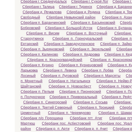
Сбербанк г. Среднеуральск
Сбербанк г. Сухой Лог
Сбербанк г
Сбербанк г. Талица
Сбербанк г. Туринск
Сбербанк д. Баранн
Сбербанк д. Речкалова
Сбербанк д. Родина
Сбербанк д. Тр
Свободный
Сбербанк Невьянский район
Сбербанк п. Азан
Сбербанк п. Баранчинский
Сбербанк п. Басьяновский
Сберба
Бобровский
Сбербанк п. Большой Исток
Сбербанк п. Булана
Сбербанк п. Висим
Сбербанк п. Восточный
Сбербанк 
Староуткинск
Сбербанк п. Горноуральский
Сбербанк п
Ертарский
Сбербанк п. Заводоуспенское
Сбербанк п. Зайко
Сбербанк п. Зыряновский
Сбербанк п. Зюзельский
Сбербанк
Сбербанк п. Калиново
Сбербанк п. Кедровка
Сбербанк п. Ке
Сбербанк п. Красногвардейский
Сбербанк п. Красноярк
Сбербанк п. Кузино
Сбербанк п. Кузнецовский
Сбербанк п. 
Ларьковка
Сбербанк п. Левиха
Сбербанк п. Лобва
Сбербан
Лосиный
Сбербанк п. Луговской
Сбербанк п. Марсяты
Сбе
п. Монетный
Сбербанк п. Натальинск
Сбербанк п. Нейво-
Шайтанский
Сбербанк п. Новоасбест
Сбербанк п. Новоу
Сбербанк п. Пелым
Сбербанк п. Пионерский
Сбербанк п. П
п. Полуночное
Сбербанк п. Привокзальный
Сбербанк п. Рефт
Сбербанк п. Синегорский
Сбербанк п. Сосьва
Сбербанк 
Сбербанк п. Третий Северный
Сбербанк п. Троицкий
Сберба
Цементный
Сбербанк п. Черемухово
Сбербанк п. Шама
Сбербанк п/о Порошина
Сбербанк пгт. Атиг
Сбербанк пг
Мартюш
Сбербанк пос. Асбестовский
Сбербанк пос. Ура
район
Сбербанк р. п. Арти
Сбербанк р. п. Ачит
Сбербанк р