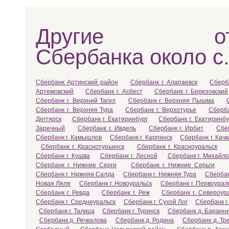
Другие отд
Сбербанка около с.
Сбербанк Артинский район
Сбербанк г. Алапаевск
Сберб
Артемовский
Сбербанк г. Асбест
Сбербанк г. Березовский
Сбербанк г. Верхний Тагил
Сбербанк г. Верхняя Пышма
Сбербанк г. Верхняя Тура
Сбербанк г. Верхотурье
Сберба
Дегтярск
Сбербанк г. Екатеринбург
Сбербанк г. Екатеринбу
Заречный
Сбербанк г. Ивдель
Сбербанк г. Ирбит
Сбе
Сбербанк г. Камышлов
Сбербанк г. Карпинск
Сбербанк г. Кач
Сбербанк г. Краснотурьинск
Сбербанк г. Красноуральск
Сбербанк г. Кушва
Сбербанк г. Лесной
Сбербанк г. Михайло
Сбербанк г. Нижние Серги
Сбербанк г. Нижние Серьги
Сбербанк г. Нижняя Салда
Сбербанк г. Нижняя Тура
Сбербан
Новая Ляля
Сбербанк г. Новоуральск
Сбербанк г. Первоурал
Сбербанк г. Ревда
Сбербанк г. Реж
Сбербанк г. Североур
Сбербанк г. Среднеуральск
Сбербанк г. Сухой Лог
Сбербанк г
Сбербанк г. Талица
Сбербанк г. Туринск
Сбербанк д. Баранн
Сбербанк д. Речкалова
Сбербанк д. Родина
Сбербанк д. Тр