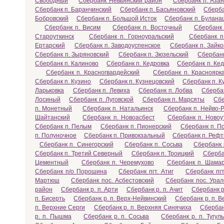
Свободный
Сбербанк Невьянский район
Сбербанк п. Азан
Сбербанк п. Баранчинский
Сбербанк п. Басьяновский
Сберба
Бобровский
Сбербанк п. Большой Исток
Сбербанк п. Булана
Сбербанк п. Висим
Сбербанк п. Восточный
Сбербанк 
Староуткинск
Сбербанк п. Горноуральский
Сбербанк п
Ертарский
Сбербанк п. Заводоуспенское
Сбербанк п. Зайко
Сбербанк п. Зыряновский
Сбербанк п. Зюзельский
Сбербанк
Сбербанк п. Калиново
Сбербанк п. Кедровка
Сбербанк п. Ке
Сбербанк п. Красногвардейский
Сбербанк п. Красноярк
Сбербанк п. Кузино
Сбербанк п. Кузнецовский
Сбербанк п. 
Ларьковка
Сбербанк п. Левиха
Сбербанк п. Лобва
Сбербан
Лосиный
Сбербанк п. Луговской
Сбербанк п. Марсяты
Сбе
п. Монетный
Сбербанк п. Натальинск
Сбербанк п. Нейво-
Шайтанский
Сбербанк п. Новоасбест
Сбербанк п. Новоу
Сбербанк п. Пелым
Сбербанк п. Пионерский
Сбербанк п. П
п. Полуночное
Сбербанк п. Привокзальный
Сбербанк п. Рефт
Сбербанк п. Синегорский
Сбербанк п. Сосьва
Сбербанк 
Сбербанк п. Третий Северный
Сбербанк п. Троицкий
Сберба
Цементный
Сбербанк п. Черемухово
Сбербанк п. Шама
Сбербанк п/о Порошина
Сбербанк пгт. Атиг
Сбербанк пг
Мартюш
Сбербанк пос. Асбестовский
Сбербанк пос. Ура
район
Сбербанк р. п. Арти
Сбербанк р. п. Ачит
Сбербанк р
п. Бисерть
Сбербанк р. п. Верх-Нейвинский
Сбербанк р. п. 
п. Верхние Серги
Сбербанк р. п. Верхняя Синячиха
Сбербан
р. п. Пышма
Сбербанк р. п. Сосьва
Сбербанк р. п. Тугул