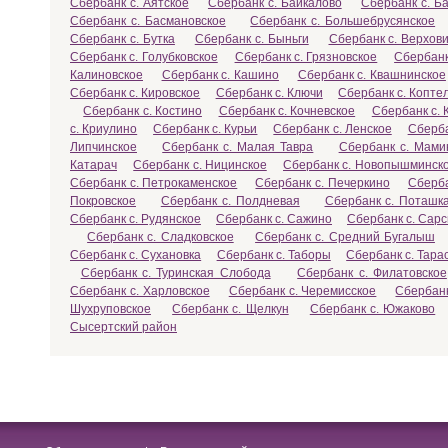
Сбербанк с. Аятское
Сбербанк с. Байкалово
Сбербанк с. Б
Сбербанк с. Басмановское
Сбербанк с. Большебрусянское
Сбербанк с. Бутка
Сбербанк с. Быньги
Сбербанк с. Верхов
Сбербанк с. Голубковское
Сбербанк с. Грязновское
Сбербанк
Калиновское
Сбербанк с. Кашино
Сбербанк с. Квашнинское
Сбербанк с. Кировское
Сбербанк с. Ключи
Сбербанк с. Копте
Сбербанк с. Костино
Сбербанк с. Кочневское
Сбербанк с.
с. Криулино
Сбербанк с. Курьи
Сбербанк с. Ленское
Сберба
Липчинское
Сбербанк с. Малая Тавра
Сбербанк с. Мами
Катарач
Сбербанк с. Ницинское
Сбербанк с. Новопышминск
Сбербанк с. Петрокаменское
Сбербанк с. Печеркино
Сберба
Покровское
Сбербанк с. Полдневая
Сбербанк с. Поташк
Сбербанк с. Рудянское
Сбербанк с. Сажино
Сбербанк с. Сар
Сбербанк с. Сладковское
Сбербанк с. Средний Бугалыш
Сбербанк с. Сухановка
Сбербанк с. Таборы
Сбербанк с. Тара
Сбербанк с. Туринская Слобода
Сбербанк с. Филатовское
Сбербанк с. Харловское
Сбербанк с. Черемисское
Сбербанк
Шухруповское
Сбербанк с. Щелкун
Сбербанк с. Южаково
Сысертский район