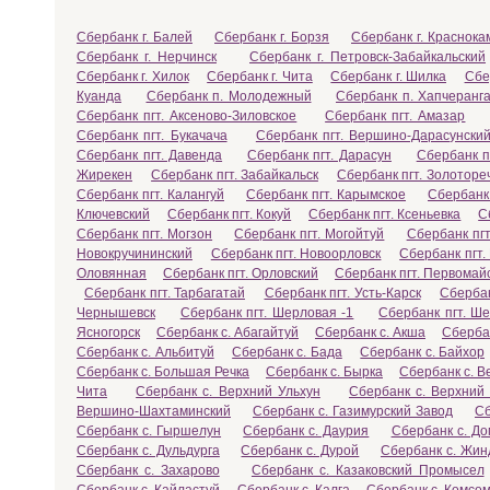
Сбербанк г. Балей
Сбербанк г. Борзя
Сбербанк г. Краснока
Сбербанк г. Нерчинск
Сбербанк г. Петровск-Забайкальский
Сбербанк г. Хилок
Сбербанк г. Чита
Сбербанк г. Шилка
Сбе
Куанда
Сбербанк п. Молодежный
Сбербанк п. Хапчеранг
Сбербанк пгт. Аксеново-Зиловское
Сбербанк пгт. Амазар
Сбербанк пгт. Букачача
Сбербанк пгт. Вершино-Дарасунски
Сбербанк пгт. Давенда
Сбербанк пгт. Дарасун
Сбербанк п
Жирекен
Сбербанк пгт. Забайкальск
Сбербанк пгт. Золоторе
Сбербанк пгт. Калангуй
Сбербанк пгт. Карымское
Сбербанк 
Ключевский
Сбербанк пгт. Кокуй
Сбербанк пгт. Ксеньевка
С
Сбербанк пгт. Могзон
Сбербанк пгт. Могойтуй
Сбербанк пгт
Новокручининский
Сбербанк пгт. Новоорловск
Сбербанк пгт.
Оловянная
Сбербанк пгт. Орловский
Сбербанк пгт. Первомай
Сбербанк пгт. Тарбагатай
Сбербанк пгт. Усть-Карск
Сбербан
Чернышевск
Сбербанк пгт. Шерловая -1
Сбербанк пгт. Ш
Ясногорск
Сбербанк с. Абагайтуй
Сбербанк с. Акша
Сбербан
Сбербанк с. Альбитуй
Сбербанк с. Бада
Сбербанк с. Байхор
Сбербанк с. Большая Речка
Сбербанк с. Бырка
Сбербанк с. В
Чита
Сбербанк с. Верхний Ульхун
Сбербанк с. Верхний
Вершино-Шахтаминский
Сбербанк с. Газимурский Завод
Сб
Сбербанк с. Гыршелун
Сбербанк с. Даурия
Сбербанк с. Д
Сбербанк с. Дульдурга
Сбербанк с. Дурой
Сбербанк с. Жин
Сбербанк с. Захарово
Сбербанк с. Казаковский Промысел