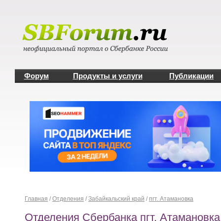
Форум
Продукты и услуги
Публикации
Главная
/
Отделения
/
Забайкальский край
/
пгт. Атамановка
Отделения Сбербанка пгт. Атамановка