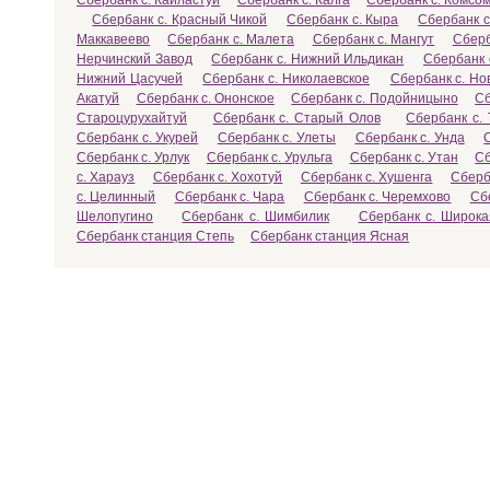
Сбербанк с. Кайластуй
Сбербанк с. Калга
Сбербанк с. Комсо
Сбербанк с. Красный Чикой
Сбербанк с. Кыра
Сбербанк с
Маккавеево
Сбербанк с. Малета
Сбербанк с. Мангут
Сберб
Нерчинский Завод
Сбербанк с. Нижний Ильдикан
Сбербанк 
Нижний Цасучей
Сбербанк с. Николаевское
Сбербанк с. Но
Акатуй
Сбербанк с. Ононское
Сбербанк с. Подойницыно
Сб
Староцурухайтуй
Сбербанк с. Старый Олов
Сбербанк с. 
Сбербанк с. Укурей
Сбербанк с. Улеты
Сбербанк с. Унда
Сбербанк с. Урлук
Сбербанк с. Урульга
Сбербанк с. Утан
Сб
с. Харауз
Сбербанк с. Хохотуй
Сбербанк с. Хушенга
Сберб
с. Целинный
Сбербанк с. Чара
Сбербанк с. Черемхово
Сб
Шелопугино
Сбербанк с. Шимбилик
Сбербанк с. Широка
Сбербанк станция Степь
Сбербанк станция Ясная