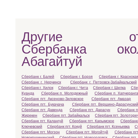
Другие отд
Сбербанка ок
Абагайтуй
Сбербанк г. Балей
Сбербанк г. Борзя
Сбербанк г. Краснока
Сбербанк г. Нерчинск
Сбербанк г. Петровск-Забайкальский
Сбербанк г. Хилок
Сбербанк г. Чита
Сбербанк г. Шилка
Сбе
Куанда
Сбербанк п. Молодежный
Сбербанк п. Хапчеранг
Сбербанк пгт. Аксеново-Зиловское
Сбербанк пгт. Амазар
Сбербанк пгт. Букачача
Сбербанк пгт. Вершино-Дарасунски
Сбербанк пгт. Давенда
Сбербанк пгт. Дарасун
Сбербанк п
Жирекен
Сбербанк пгт. Забайкальск
Сбербанк пгт. Золоторе
Сбербанк пгт. Калангуй
Сбербанк пгт. Карымское
Сбербанк 
Ключевский
Сбербанк пгт. Кокуй
Сбербанк пгт. Ксеньевка
С
Сбербанк пгт. Могзон
Сбербанк пгт. Могойтуй
Сбербанк пгт
Новокручининский
Сбербанк пгт. Новоорловск
Сбербанк пгт.