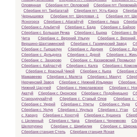
Оловянная
Сбербанк пгт. Орловский
Сбербанк пгт. Первомай
Сбербанк пгт. Тарбагатай
Сбербанк пгт. Усть-Карск
Сбербан
Чернышевск
Сбербанк пгт. Шерловая -1
Сбербанк пгт. Ш
Ясногорск
Сбербанк с. Абагайтуй
Сбербанк с. Акша
Сбербан
Сбербанк с. Альбитуй
Сбербанк с. Бада
Сбербанк с. Байхор
Сбербанк с. Большая Речка
Сбербанк с. Бырка
Сбербанк с. В
Чита
Сбербанк с. Верхний Ульхун
Сбербанк с. Верхний
Вершино-Шахтаминский
Сбербанк с. Газимурский Завод
Сб
Сбербанк с. Гыршелун
Сбербанк с. Даурия
Сбербанк с. Д
Сбербанк с. Дульдурга
Сбербанк с. Дурой
Сбербанк с. Жин
Сбербанк с. Захарово
Сбербанк с. Казаковский Промысел
Сбербанк с. Кайластуй
Сбербанк с. Калга
Сбербанк с. Комсо
Сбербанк с. Красный Чикой
Сбербанк с. Кыра
Сбербанк с
Маккавеево
Сбербанк с. Малета
Сбербанк с. Мангут
Сберб
Нерчинский Завод
Сбербанк с. Нижний Ильдикан
Сбербанк 
Нижний Цасучей
Сбербанк с. Николаевское
Сбербанк с. Но
Акатуй
Сбербанк с. Ононское
Сбербанк с. Подойницыно
Сб
Староцурухайтуй
Сбербанк с. Старый Олов
Сбербанк с. 
Сбербанк с. Укурей
Сбербанк с. Улеты
Сбербанк с. Унда
Сбербанк с. Урлук
Сбербанк с. Урульга
Сбербанк с. Утан
Сб
с. Харауз
Сбербанк с. Хохотуй
Сбербанк с. Хушенга
Сберб
с. Целинный
Сбербанк с. Чара
Сбербанк с. Черемхово
Сб
Шелопугино
Сбербанк с. Шимбилик
Сбербанк с. Широка
Сбербанк станция Степь
Сбербанк станция Ясная