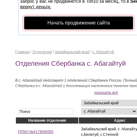
запрос у вас не продвинется в Топ10 за месяц, то в
Se
вернут деньги.
Начать продвижение сайта
Главная
/
Отделения
/
Забайкальский край
/
с. Абагайтуй
Отделения Сбербанка с. Абагайтуй
В с. Абагайтуй действует 1 отделений Сбербанка России. Полны
Сбербанка в с. Абагайтуй и близлежащих населенных пунктах пре
показать всё
Название отделения
Адрес
Забайкальский край, с. Абагайту
ППКО №4178/06005
с.Билитуй, с.Степной