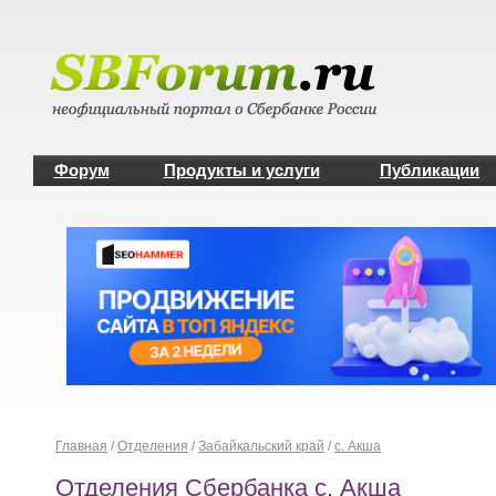
Форум
Продукты и услуги
Публикации
Главная
/
Отделения
/
Забайкальский край
/
с. Акша
Отделения Сбербанка с. Акша