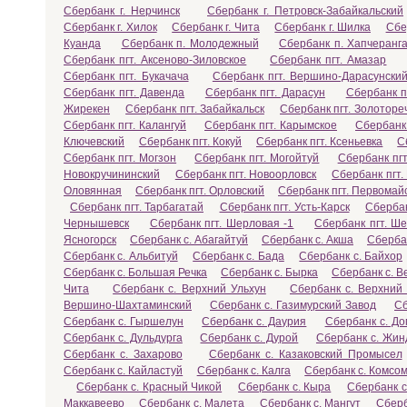
Сбербанк г. Нерчинск
Сбербанк г. Петровск-Забайкальский
Сбербанк г. Хилок
Сбербанк г. Чита
Сбербанк г. Шилка
Сбе
Куанда
Сбербанк п. Молодежный
Сбербанк п. Хапчеранг
Сбербанк пгт. Аксеново-Зиловское
Сбербанк пгт. Амазар
Сбербанк пгт. Букачача
Сбербанк пгт. Вершино-Дарасунски
Сбербанк пгт. Давенда
Сбербанк пгт. Дарасун
Сбербанк п
Жирекен
Сбербанк пгт. Забайкальск
Сбербанк пгт. Золоторе
Сбербанк пгт. Калангуй
Сбербанк пгт. Карымское
Сбербанк 
Ключевский
Сбербанк пгт. Кокуй
Сбербанк пгт. Ксеньевка
С
Сбербанк пгт. Могзон
Сбербанк пгт. Могойтуй
Сбербанк пгт
Новокручининский
Сбербанк пгт. Новоорловск
Сбербанк пгт.
Оловянная
Сбербанк пгт. Орловский
Сбербанк пгт. Первомай
Сбербанк пгт. Тарбагатай
Сбербанк пгт. Усть-Карск
Сбербан
Чернышевск
Сбербанк пгт. Шерловая -1
Сбербанк пгт. Ш
Ясногорск
Сбербанк с. Абагайтуй
Сбербанк с. Акша
Сбербан
Сбербанк с. Альбитуй
Сбербанк с. Бада
Сбербанк с. Байхор
Сбербанк с. Большая Речка
Сбербанк с. Бырка
Сбербанк с. В
Чита
Сбербанк с. Верхний Ульхун
Сбербанк с. Верхний
Вершино-Шахтаминский
Сбербанк с. Газимурский Завод
Сб
Сбербанк с. Гыршелун
Сбербанк с. Даурия
Сбербанк с. Д
Сбербанк с. Дульдурга
Сбербанк с. Дурой
Сбербанк с. Жин
Сбербанк с. Захарово
Сбербанк с. Казаковский Промысел
Сбербанк с. Кайластуй
Сбербанк с. Калга
Сбербанк с. Комсо
Сбербанк с. Красный Чикой
Сбербанк с. Кыра
Сбербанк с
Маккавеево
Сбербанк с. Малета
Сбербанк с. Мангут
Сберб