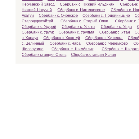
Нерчинский Завод
Сбербанк с. Нижний Ильдикан
Сбербанк 
Нижний Цасучей
Сбербанк с. Николаевское
Сбербанк с. Но
Акатуй
Сбербанк с. Ононское
Сбербанк с. Подойницыно
Сб
Староцурухайтуй
Сбербанк с. Старый Олов
Сбербанк с. 
Сбербанк с. Укурей
Сбербанк с. Улеты
Сбербанк с. Унда
Сбербанк с. Урлук
Сбербанк с. Урульга
Сбербанк с. Утан
Сб
с. Харауз
Сбербанк с. Хохотуй
Сбербанк с. Хушенга
Сберб
с. Целинный
Сбербанк с. Чара
Сбербанк с. Черемхово
Сб
Шелопугино
Сбербанк с. Шимбилик
Сбербанк с. Широка
Сбербанк станция Степь
Сбербанк станция Ясная