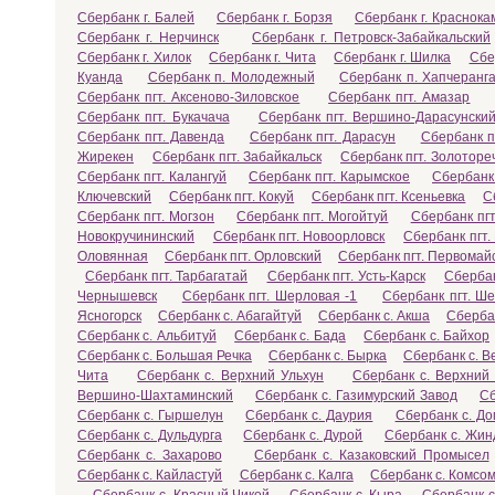
Сбербанк г. Балей
Сбербанк г. Борзя
Сбербанк г. Краснока
Сбербанк г. Нерчинск
Сбербанк г. Петровск-Забайкальский
Сбербанк г. Хилок
Сбербанк г. Чита
Сбербанк г. Шилка
Сбе
Куанда
Сбербанк п. Молодежный
Сбербанк п. Хапчеранг
Сбербанк пгт. Аксеново-Зиловское
Сбербанк пгт. Амазар
Сбербанк пгт. Букачача
Сбербанк пгт. Вершино-Дарасунски
Сбербанк пгт. Давенда
Сбербанк пгт. Дарасун
Сбербанк п
Жирекен
Сбербанк пгт. Забайкальск
Сбербанк пгт. Золоторе
Сбербанк пгт. Калангуй
Сбербанк пгт. Карымское
Сбербанк 
Ключевский
Сбербанк пгт. Кокуй
Сбербанк пгт. Ксеньевка
С
Сбербанк пгт. Могзон
Сбербанк пгт. Могойтуй
Сбербанк пгт
Новокручининский
Сбербанк пгт. Новоорловск
Сбербанк пгт.
Оловянная
Сбербанк пгт. Орловский
Сбербанк пгт. Первомай
Сбербанк пгт. Тарбагатай
Сбербанк пгт. Усть-Карск
Сбербан
Чернышевск
Сбербанк пгт. Шерловая -1
Сбербанк пгт. Ш
Ясногорск
Сбербанк с. Абагайтуй
Сбербанк с. Акша
Сбербан
Сбербанк с. Альбитуй
Сбербанк с. Бада
Сбербанк с. Байхор
Сбербанк с. Большая Речка
Сбербанк с. Бырка
Сбербанк с. В
Чита
Сбербанк с. Верхний Ульхун
Сбербанк с. Верхний
Вершино-Шахтаминский
Сбербанк с. Газимурский Завод
Сб
Сбербанк с. Гыршелун
Сбербанк с. Даурия
Сбербанк с. Д
Сбербанк с. Дульдурга
Сбербанк с. Дурой
Сбербанк с. Жин
Сбербанк с. Захарово
Сбербанк с. Казаковский Промысел
Сбербанк с. Кайластуй
Сбербанк с. Калга
Сбербанк с. Комсо