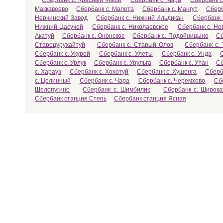
Сбербанк с. Красный Чикой
Сбербанк с. Кыра
Сбербанк с
Маккавеево
Сбербанк с. Малета
Сбербанк с. Мангут
Сберб
Нерчинский Завод
Сбербанк с. Нижний Ильдикан
Сбербанк 
Нижний Цасучей
Сбербанк с. Николаевское
Сбербанк с. Но
Акатуй
Сбербанк с. Ононское
Сбербанк с. Подойницыно
Сб
Староцурухайтуй
Сбербанк с. Старый Олов
Сбербанк с. 
Сбербанк с. Укурей
Сбербанк с. Улеты
Сбербанк с. Унда
Сбербанк с. Урлук
Сбербанк с. Урульга
Сбербанк с. Утан
Сб
с. Харауз
Сбербанк с. Хохотуй
Сбербанк с. Хушенга
Сберб
с. Целинный
Сбербанк с. Чара
Сбербанк с. Черемхово
Сб
Шелопугино
Сбербанк с. Шимбилик
Сбербанк с. Широка
Сбербанк станция Степь
Сбербанк станция Ясная