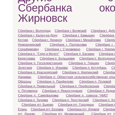
Сбербанка ок
Жирновск
Сбербанк г. Волгоград
Сбербанк г. Волжский
Сбербанк г. Дуб
Сбербанк г. Калач-на-Дону
Сбербанк г. Камышин
Сбербанк 
Котово
Сбербанк г. Ленинск
Сбербанк г. Михайловка
Сберба
Новоаннинский
Сбербанк г. Палласовка
Сбербанк г.
Серафимович
Сбербанк г. Суровикино
Сбербанк г. Урюпи
Сбербанк п. "Серп и Молот"
Сбербанк п. Басакин
Сбербанк 
Береславка
Сбербанк п. Большевик
Сбербанк п. Волгодонск
Сбербанк п. Госселекстанция
Сбербанк п. Гришин
Сберб
Золотари
Сбербанк п. Ильевка
Сбербанк п. Котлубань
Сб
Сбербанк п. Красноярский
Сбербанк п. Крепинский
Сберба
Нариман
Сбербанк п. Областная сельскохозяйственная оп
Образцы
Сбербанк п. Панфилово
Сбербанк п. Полевой
Сбербанк п. Привольный
Сбербанк п. Профсоюзник
Сбербан
п. Пятиморск
Сбербанк п. Реконструкция
Сбербанк п. Родни
Сбербанк п. Самофаловка
Сбербанк п. совхоза "АМО"
Сбербанк п. Таловка
Сбербанк п. Тростянский
Сбербанк п. Х
Сбербанк пгт. Быково
Сбербанк пгт. Городище
Сбербанк п
Елань
Сбербанк пгт. Ерзовка
Сбербанк пгт. Иловля
Сбербан
пгт. Линево
Сбербанк пгт. Медведицкий
Сбербанк пгт.