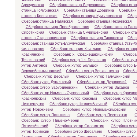
Арчединская
Сбербанк станица Березовская
Сбербанк стан
станица Голубинская
Сбербанк станица Добринка
Сбербанк 
станица Крепинская
Сбербанк станица Кумылженская
Сбер
Сбербанк станица Нагавская
Сбербанк станица Нехаевская
Сбербанк станица Преображенская
Сбербанк станица Расп
Сиротинская
Сбербанк станица Скуришенская
Сбербанк ст
станица Староаннинская
Сбербанк станица Тишанская
Сбер
Сбербанк станица Усть-Бузулукская
Сбербанк станица Усть-Х
Филоновская
Сбербанк станция Качалино
Сбербанк станц
Краснянский
Сбербанк х. Среднецарицинский
Сберба
Трясиновский
Сбербанк хутор 1-я Березовка
Сбербанк хут
хутор Антонов
Сбербанк хутор Большой
Сбербанк хутор Б
Верхнебезымяновский
Сбербанк хутор Верхнегнутов
Сберба
Сбербанк хутор Веселый
Сбербанк хутор Галушкинский
Сбербанк хутор Дуплятский
Сбербанк хутор Дурновский
Сб
Сбербанк хутор Забурдяевский
Сбербанк хутор Захаров
Сбербанк хутор Ильмень-Суворовский
Сбербанк хутор Краснок
Красноярский
Сбербанк хутор Красный
Сбербанк хутор М
Нижнегнутов
Сбербанк хутор Нижнеяблочный
Сбербанк ху
хутор Новокиевка
Сбербанк хутор Новомаксимовский
Сбербанк хутор Паньшино
Сбербанк хутор Песковатка
С
Сбербанк хутор Пимено-Черни
Сбербанк хутор Плотник
Пятиизбянский
Сбербанк хутор Саломатин
Сбербанк хут
хутор Тормосин
Сбербанк хутор Шебалино
Сбербанк хутор