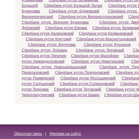
Атамановка
Сбербанк хутор Безымянка
Сбербанк хутор Бе
Большой
Сбербанк хутор Большой Лычак
Сбербанк хутор 
Бузиновка
Сбербанк хутор Бурковский
Сбербанк хутор
Верхнереченский
Сбербанк хутор Верхнесолоновский
Сберб
Сбербанк хутор Верхняя Бузиновка
Сбербанк хутор Двой
Дубовский
Сбербанк хутор Ежовка
Сбербанк хутор Заливски
Сбербанк хутор Калиновский
Сбербанк хутор Калмыковский
Сбербанк хутор Клетский
Сбербанк хутор Красноталовский
Сбербанк хутор Кругловка
Сбербанк хутор Кузнецов
Сбербанк хутор Лобакин
Сбербанк хутор Логовский
Сбе
Сбербанк хутор Ляпичев
Сбербанк хутор Манойлин
Сбербан
хутор Нижнедолговский
Сбербанк хутор Никитинский
Сбе
Сбербанк хутор Новоцарицынский
Сбербанк хутор Пер
Перелазовский
Сбербанк хутор Поклоновский
Сбербанк ху
хутор Приморский
Сбербанк хутор Россошинский
Сбербанк
хутор Салтынский
Сбербанк хутор Солонцовский
Сбербанк 
хутор Терновка
Сбербанк хутор Титовский
Сбербанк хутор Ч
Чернолагутинский
Сбербанк хутор Шакин
Сбербанк хутор Ш
Обратная связь
|
Реклама на сайте