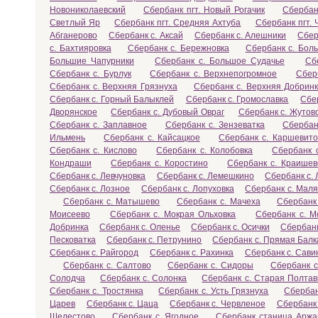
Новониколаевский
Сбербанк пгт. Новый Рогачик
Сбербан
Светлый Яр
Сбербанк пгт. Средняя Ахтуба
Сбербанк пгт.
Абганерово
Сбербанк с. Аксай
Сбербанк с. Алешники
Сбер
с. Бахтияровка
Сбербанк с. Бережновка
Сбербанк с. Бол
Большие Чапурники
Сбербанк с. Большое Судачье
Сб
Сбербанк с. Бурлук
Сбербанк с. Верхнепогромное
Сбер
Сбербанк с. Верхняя Грязнуха
Сбербанк с. Верхняя Добрин
Сбербанк с. Горный Балыклей
Сбербанк с. Громославка
Сбер
Дворянское
Сбербанк с. Дубовый Овраг
Сбербанк с. Жутов
Сбербанк с. Заплавное
Сбербанк с. Зензеватка
Сбербан
Ильмень
Сбербанк с. Кайсацкое
Сбербанк с. Каршевито
Сбербанк с. Кислово
Сбербанк с. Колобовка
Сбербанк 
Кондраши
Сбербанк с. Коростино
Сбербанк с. Краишев
Сбербанк с. Левчуновка
Сбербанк с. Лемешкино
Сбербанк с.
Сбербанк с. Лозное
Сбербанк с. Лопуховка
Сбербанк с. Маля
Сбербанк с. Матышево
Сбербанк с. Мачеха
Сбербанк
Моисеево
Сбербанк с. Мокрая Ольховка
Сбербанк с. М
Добринка
Сбербанк с. Оленье
Сбербанк с. Осички
Сбербанк
Песковатка
Сбербанк с. Петрунино
Сбербанк с. Прямая Балк
Сбербанк с. Райгород
Сбербанк с. Рахинка
Сбербанк с. Сави
Сбербанк с. Салтово
Сбербанк с. Сидоры
Сбербанк 
Солодча
Сбербанк с. Солонка
Сбербанк с. Старая Полтав
Сбербанк с. Тростянка
Сбербанк с. Усть Грязнуха
Сбербан
Царев
Сбербанк с. Цаца
Сбербанк с. Червленое
Сбербанк 
Шелестово
Сбербанк с. Ягодное
Сбербанк станица Аржа