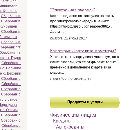
. Камышин
оаннинский
"Электронная очередь"
г. Фролово
Сбербанк п.
Как раз недавно натолкнулся на статью
Сбербанк п.
про электронную очередь в банках:
 Куйбышев
https://mtg-biz.ru/solutions/more/3861/ .
Сбербанк п.
Достат...
Пятиморск
bussols, 12 Июня 2017
Сбербанк п.
Сбербанк пгт.
Как открыть карту виза моментум?
Сбербанк пгт.
Хотел открыть карту виза моментум, но в
к пгт. Рудня
банке сказали, что ее открывают только
Сбербанк с.
временно в дополнение к карте виза
к с. Большие
класси...
к с. Верхний
Сбербанк с.
Сергей77, 09 Июня 2017
Сбербанк с.
Сбербанк с.
Сбербанк с.
 с. Лозное
Продукты и услуги
Медведица
 с. Осички
Физическим лицам
Сбербанк с.
Сбербанк с.
Кредиты
Сбербанк с.
Автокредиты