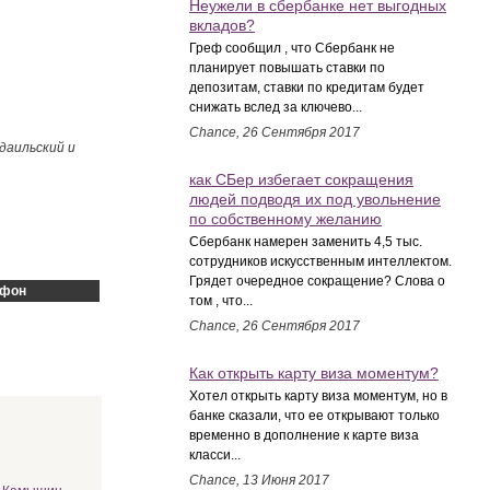
Неужели в сбербанке нет выгодных
вкладов?
Греф сообщил , что Сбербанк не
планирует повышать ставки по
депозитам, ставки по кредитам будет
снижать вслед за ключево...
Chance, 26 Сентября 2017
даильский и
как СБер избегает сокращения
людей подводя их под увольнение
по собственному желанию
Сбербанк намерен заменить 4,5 тыс.
сотрудников искусственным интеллектом.
Грядет очередное сокращение? Слова о
ефон
том , что...
Chance, 26 Сентября 2017
Как открыть карту виза моментум?
Хотел открыть карту виза моментум, но в
банке сказали, что ее открывают только
временно в дополнение к карте виза
класси...
Chance, 13 Июня 2017