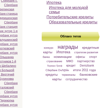
Сбербанк с.
Ипотека
Сбербанк
Ипотека для молодой
Крепинская
семьи
банк станица
Потребительские кредиты
Скуришенская
Образовательные кредиты
Сбербанк
анк станция
нк хутор 1-я
ербанк хутор
Облако тегов
Галушкинский
рбанк хутор
награды
кредитные
конкурс
ротковский
Ипотека
карты
стратегии развития
рбанк хутор
номинации
офисы
спорт
 Ольшанка
банка
МФО
партнерство
отников 1-й
страхование
кредит
Denizbank
р Шебалино
Герман Греф
итоги 2011 года
р Большой
Сбербанк ОнЛ@йн
банковские
р Вертячий
кредиты
терминалы
Бузиновка
карты
сотрудничество
Сбербанк
таловский
н
Сбербанк
ербанк хутор
Перекопка
ербанк хутор