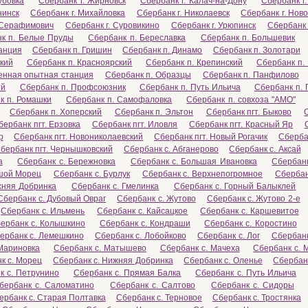
убовка
Сбербанк г. Жирновск
Сбербанк г. Калач-на-Дону
Сбербанк г
нинск
Сбербанк г. Михайловка
Сбербанк г. Николаевск
Сбербанк г. Нов
. Серафимович
Сбербанк г. Суровикино
Сбербанк г. Урюпинск
Сбербанк 
к п. Белые Пруды
Сбербанк п. Береславка
Сбербанк п. Большевик
танция
Сбербанк п. Гришин
Сбербанк п. Динамо
Сбербанк п. Золотари
кий
Сбербанк п. Красноярский
Сбербанк п. Крепинский
Сбербанк п.
венная опытная станция
Сбербанк п. Образцы
Сбербанк п. Панфилово
ый
Сбербанк п. Профсоюзник
Сбербанк п. Путь Ильича
Сбербанк п. 
к п. Ромашки
Сбербанк п. Самофаловка
Сбербанк п. совхоза "АМО"
Сбербанк п. Хоперский
Сбербанк п. Эльтон
Сбербанк пгт. Быково
бербанк пгт. Ерзовка
Сбербанк пгт. Иловля
Сбербанк пгт. Красный Яр
р
Сбербанк пгт. Новониколаевский
Сбербанк пгт. Новый Рогачик
Сбербан
бербанк пгт. Чернышковский
Сбербанк с. Абганерово
Сбербанк с. Аксай
а
Сбербанк с. Бережновка
Сбербанк с. Большая Ивановка
Сбербан
ьшой Морец
Сбербанк с. Бурлук
Сбербанк с. Верхнепогромное
Сбербан
хняя Добринка
Сбербанк с. Гмелинка
Сбербанк с. Горный Балыклей
Сбербанк с. Дубовый Овраг
Сбербанк с. Жутово
Сбербанк с. Жутово 2-е
Сбербанк с. Ильмень
Сбербанк с. Кайсацкое
Сбербанк с. Каршевитое
ербанк с. Колышкино
Сбербанк с. Кондраши
Сбербанк с. Коростино
ербанк с. Лемешкино
Сбербанк с. Лобойково
Сбербанк с. Лог
Сбербанк
Мариновка
Сбербанк с. Матышево
Сбербанк с. Мачеха
Сбербанк с. 
к с. Морец
Сбербанк с. Нижняя Добринка
Сбербанк с. Оленье
Сбербанк
к с. Петрунино
Сбербанк с. Прямая Балка
Сбербанк с. Путь Ильича
бербанк с. Саломатино
Сбербанк с. Салтово
Сбербанк с. Сидоры
ербанк с. Старая Полтавка
Сбербанк с. Терновое
Сбербанк с. Тростянка