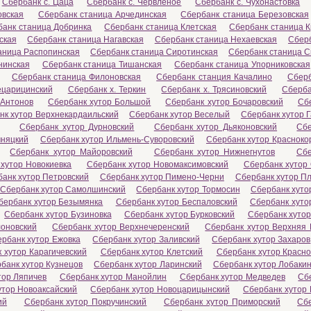
Сбербанк с. Цаца
Сбербанк с. Червленое
Сбербанк с. Чухонастовка
овская
Сбербанк станица Арчединская
Сбербанк станица Березовская
банк станица Добринка
Сбербанк станица Клетская
Сбербанк станица 
ская
Сбербанк станица Нагавская
Сбербанк станица Нехаевская
Сбер
аница Распопинская
Сбербанк станица Сиротинская
Сбербанк станица 
нинская
Сбербанк станица Тишанская
Сбербанк станица Упорниковская
Сбербанк станица Филоновская
Сбербанк станция Качалино
Сберб
ецарицинский
Сбербанк х. Теркин
Сбербанк х. Трясиновский
Сберба
 Антонов
Сбербанк хутор Большой
Сбербанк хутор Бочаровский
Сб
нк хутор Верхнекардаильский
Сбербанк хутор Веселый
Сбербанк хутор 
Сбербанк хутор Дурновский
Сбербанк хутор Дьяконовский
Сбе
мняцкий
Сбербанк хутор Ильмень-Суворовский
Сбербанк хутор Красноко
Сбербанк хутор Майоровский
Сбербанк хутор Нижнегнутов
Сбе
хутор Новокиевка
Сбербанк хутор Новомаксимовский
Сбербанк хутор
анк хутор Петровский
Сбербанк хутор Пимено-Черни
Сбербанк хутор Пл
Сбербанк хутор Самолшинский
Сбербанк хутор Тормосин
Сбербанк хуто
бербанк хутор Безымянка
Сбербанк хутор Беспаловский
Сбербанк хуто
Сбербанк хутор Бузиновка
Сбербанк хутор Бурковский
Сбербанк хуто
лоновский
Сбербанк хутор Верхнечеренский
Сбербанк хутор Верхняя 
рбанк хутор Ежовка
Сбербанк хутор Заливский
Сбербанк хутор Захаров
 хутор Карагичевский
Сбербанк хутор Клетский
Сбербанк хутор Красно
банк хутор Кузнецов
Сбербанк хутор Ларинский
Сбербанк хутор Лобаки
тор Ляпичев
Сбербанк хутор Манойлин
Сбербанк хутор Медведев
Сб
утор Новоаксайский
Сбербанк хутор Новоцарицынский
Сбербанк хутор 
ий
Сбербанк хутор Покручинский
Сбербанк хутор Приморский
Сб