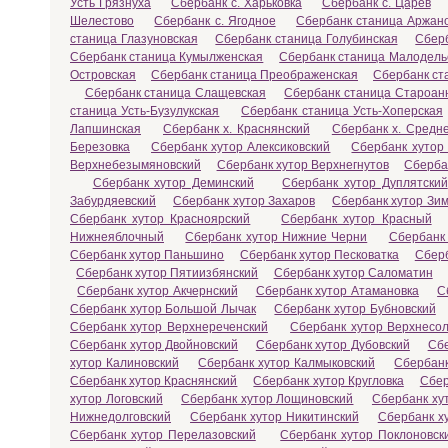
Усть Грязнуха
Сбербанк с. Харьковка
Сбербанк с. Царев
Шелестово
Сбербанк с. Ягодное
Сбербанк станица Аржан
станица Глазуновская
Сбербанк станица Голубинская
Сбер
Сбербанк станица Кумылженская
Сбербанк станица Малодель
Островская
Сбербанк станица Преображенская
Сбербанк ст
Сбербанк станица Слащевская
Сбербанк станица Староан
станица Усть-Бузулукская
Сбербанк станица Усть-Хоперская
Лапшинская
Сбербанк х. Краснянский
Сбербанк х. Средн
Березовка
Сбербанк хутор Алексиковский
Сбербанк хутор
Верхнебезымяновский
Сбербанк хутор Верхнегнутов
Сберба
Сбербанк хутор Деминский
Сбербанк хутор Дуплятский
Забурдяевский
Сбербанк хутор Захаров
Сбербанк хутор Зи
Сбербанк хутор Красноярский
Сбербанк хутор Красный
Нижнеяблочный
Сбербанк хутор Нижние Черни
Сбербанк 
Сбербанк хутор Паньшино
Сбербанк хутор Песковатка
Сберб
Сбербанк хутор Пятиизбянский
Сбербанк хутор Саломатин
Сбербанк хутор Акчернский
Сбербанк хутор Атамановка
С
Сбербанк хутор Большой Лычак
Сбербанк хутор Бубновский
Сбербанк хутор Верхнереченский
Сбербанк хутор Верхнесо
Сбербанк хутор Двойновский
Сбербанк хутор Дубовский
Сбе
хутор Калиновский
Сбербанк хутор Калмыковский
Сбербанк
Сбербанк хутор Краснянский
Сбербанк хутор Кругловка
Сбер
хутор Логовский
Сбербанк хутор Лощиновский
Сбербанк ху
Нижнедолговский
Сбербанк хутор Никитинский
Сбербанк х
Сбербанк хутор Перелазовский
Сбербанк хутор Поклоновск