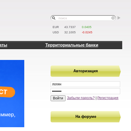
EUR
43.7337
0.0405
USD
32.1005
-0.0245
аты
Территориальные банки
Авторизация
Забыли пароль?
|
Регистрация
На форуме