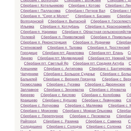
Сбербанк г. Волгоград
Сбербанк г. Волжский
Сбербанк г. Д
Сбербанк г. Котельниково
Сбербанк г. Котово
Сбербанк г. Ле
Сбербанк г. Палласовка
Сбербанк г. Петров Вал
Сбербанк г
Сбербанк п. "Серп и Молот"
Сбербанк п. Басакин
Сбербан
Волгодонской
Сбербанк п. Выпасной
Сбербанк п. Госселекс
Ильевка
Сбербанк п. Котлубань
Сбербанк п. Красноармейс
Сбербанк п. Нариман
Сбербанк п. Областная сельскохозяйст
Полевой
Сбербанк п. Приволжский
Сбербанк п. Привольн
Сбербанк п. Реконструкция
Сбербанк п. Роднички
Сбербан
Степновский
Сбербанк п. Таловка
Сбербанк п. Тростянский
Городище
Сбербанк пгт. Даниловка
Сбербанк пгт. Елань
С
Линево
Сбербанк пгт. Медведицкий
Сбербанк пгт. Нижний Чи
Сбербанк пгт. Светлый Яр
Сбербанк пгт. Средняя Ахтуба
С
Алешники
Сбербанк с. Антиповка
Сбербанк с. Бахтияровк
Чапурники
Сбербанк с. Большое Судачье
Сбербанк с. Бол
Балыклей
Сбербанк с. Верхняя Грязнуха
Сбербанк с. Вер
Громославка
Сбербанк с. Гусевка
Сбербанк с. Дворянское
Заплавное
Сбербанк с. Зензеватка
Сбербанк с. Иловатка
Киреево
Сбербанк с. Кислово
Сбербанк с. Колобовка
Сб
Краишево
Сбербанк с. Купцово
Сбербанк с. Левчуновка
Сб
Сбербанк с. Лопуховка
Сбербанк с. Маляевка
Сбербанк с. 
Сбербанк с. Моисеево
Сбербанк с. Мокрая Ольховка
Сбербан
Сбербанк с. Перегрузное
Сбербанк с. Песковатка
Сбербан
Райгород
Сбербанк с. Рахинка
Сбербанк с. Савинка
С
Солодушино
Сбербанк с. Солодча
Сбербанк с. Солонка
Сб