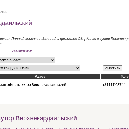
ьский
рдаильский
оссии. Полный список отделений и филиалов Сбербанка в хутор Верхнекар
е.
показать всё
Адрес
Тел
ская область, хутор Верхнекардаильский
(84444)63744
хутор Верхнекардаильский