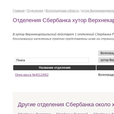
Главная
/
Отделения
/
Волгоградская область
/
хутор Верхнекардаил
Отделения Сбербанка хутор Верхнека
В хутор Верхнекардаильский действует 1 отделений Сбербанка Р
близлежащих населенных пунктах представлены ниже на страниц
Название отделения
Опер.касса №4012/062
Волгоград
Другие отделения Сбербанка около 