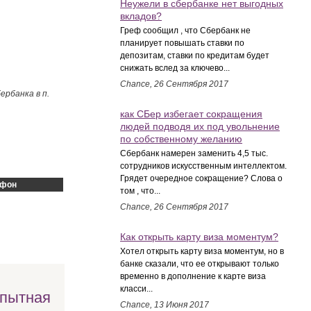
Неужели в сбербанке нет выгодных
вкладов?
Греф сообщил , что Сбербанк не
планирует повышать ставки по
депозитам, ставки по кредитам будет
снижать вслед за ключево...
Chance, 26 Сентября 2017
рбанка в п.
как СБер избегает сокращения
людей подводя их под увольнение
по собственному желанию
Сбербанк намерен заменить 4,5 тыс.
сотрудников искусственным интеллектом.
Грядет очередное сокращение? Слова о
ефон
том , что...
Chance, 26 Сентября 2017
Как открыть карту виза моментум?
Хотел открыть карту виза моментум, но в
банке сказали, что ее открывают только
временно в дополнение к карте виза
класси...
опытная
Chance, 13 Июня 2017