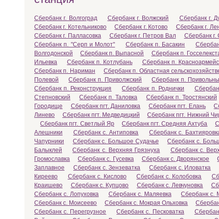
Сбербанк г. Волгоград
Сбербанк г. Волжский
Сбербанк г. Д
Сбербанк г. Котельниково
Сбербанк г. Котово
Сбербанк г. Ле
Сбербанк г. Палласовка
Сбербанк г. Петров Вал
Сбербанк г
Сбербанк п. "Серп и Молот"
Сбербанк п. Басакин
Сбербан
Волгодонской
Сбербанк п. Выпасной
Сбербанк п. Госселекс
Ильевка
Сбербанк п. Котлубань
Сбербанк п. Красноармейс
Сбербанк п. Нариман
Сбербанк п. Областная сельскохозяйст
Полевой
Сбербанк п. Приволжский
Сбербанк п. Привольн
Сбербанк п. Реконструкция
Сбербанк п. Роднички
Сбербан
Степновский
Сбербанк п. Таловка
Сбербанк п. Тростянский
Городище
Сбербанк пгт. Даниловка
Сбербанк пгт. Елань
С
Линево
Сбербанк пгт. Медведицкий
Сбербанк пгт. Нижний Чи
Сбербанк пгт. Светлый Яр
Сбербанк пгт. Средняя Ахтуба
С
Алешники
Сбербанк с. Антиповка
Сбербанк с. Бахтияровк
Чапурники
Сбербанк с. Большое Судачье
Сбербанк с. Бол
Балыклей
Сбербанк с. Верхняя Грязнуха
Сбербанк с. Вер
Громославка
Сбербанк с. Гусевка
Сбербанк с. Дворянское
Заплавное
Сбербанк с. Зензеватка
Сбербанк с. Иловатка
Киреево
Сбербанк с. Кислово
Сбербанк с. Колобовка
Сб
Краишево
Сбербанк с. Купцово
Сбербанк с. Левчуновка
Сб
Сбербанк с. Лопуховка
Сбербанк с. Маляевка
Сбербанк с. 
Сбербанк с. Моисеево
Сбербанк с. Мокрая Ольховка
Сбербан
Сбербанк с. Перегрузное
Сбербанк с. Песковатка
Сбербан