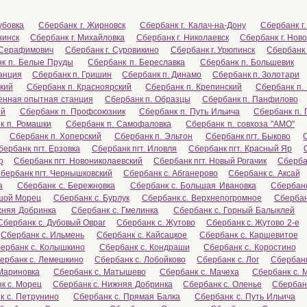
убовка
Сбербанк г. Жирновск
Сбербанк г. Калач-на-Дону
Сбербанк г
нинск
Сбербанк г. Михайловка
Сбербанк г. Николаевск
Сбербанк г. Нов
. Серафимович
Сбербанк г. Суровикино
Сбербанк г. Урюпинск
Сбербанк 
к п. Белые Пруды
Сбербанк п. Береславка
Сбербанк п. Большевик
танция
Сбербанк п. Гришин
Сбербанк п. Динамо
Сбербанк п. Золотари
кий
Сбербанк п. Красноярский
Сбербанк п. Крепинский
Сбербанк п.
венная опытная станция
Сбербанк п. Образцы
Сбербанк п. Панфилово
ый
Сбербанк п. Профсоюзник
Сбербанк п. Путь Ильича
Сбербанк п. 
к п. Ромашки
Сбербанк п. Самофаловка
Сбербанк п. совхоза "АМО"
Сбербанк п. Хоперский
Сбербанк п. Эльтон
Сбербанк пгт. Быково
бербанк пгт. Ерзовка
Сбербанк пгт. Иловля
Сбербанк пгт. Красный Яр
р
Сбербанк пгт. Новониколаевский
Сбербанк пгт. Новый Рогачик
Сбербан
бербанк пгт. Чернышковский
Сбербанк с. Абганерово
Сбербанк с. Аксай
а
Сбербанк с. Бережновка
Сбербанк с. Большая Ивановка
Сбербан
ьшой Морец
Сбербанк с. Бурлук
Сбербанк с. Верхнепогромное
Сбербан
хняя Добринка
Сбербанк с. Гмелинка
Сбербанк с. Горный Балыклей
Сбербанк с. Дубовый Овраг
Сбербанк с. Жутово
Сбербанк с. Жутово 2-е
Сбербанк с. Ильмень
Сбербанк с. Кайсацкое
Сбербанк с. Каршевитое
ербанк с. Колышкино
Сбербанк с. Кондраши
Сбербанк с. Коростино
ербанк с. Лемешкино
Сбербанк с. Лобойково
Сбербанк с. Лог
Сбербанк
Мариновка
Сбербанк с. Матышево
Сбербанк с. Мачеха
Сбербанк с. 
к с. Морец
Сбербанк с. Нижняя Добринка
Сбербанк с. Оленье
Сбербанк
к с. Петрунино
Сбербанк с. Прямая Балка
Сбербанк с. Путь Ильича