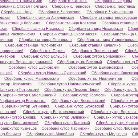
бербанк с. Саломатино
Сбербанк с. Салтово
Сбербанк с. Сидоры
ербанк с. Старая Полтавка
Сбербанк с. Терновое
Сбербанк с. Тростянка
Сбербанк с. Цаца
Сбербанк с. Червленое
Сбербанк с. Чухонастовка
овская
Сбербанк станица Арчединская
Сбербанк станица Березовская
банк станица Добринка
Сбербанк станица Клетская
Сбербанк станица 
ская
Сбербанк станица Нагавская
Сбербанк станица Нехаевская
Сбер
аница Распопинская
Сбербанк станица Сиротинская
Сбербанк станица 
нинская
Сбербанк станица Тишанская
Сбербанк станица Упорниковская
Сбербанк станица Филоновская
Сбербанк станция Качалино
Сберб
ецарицинский
Сбербанк х. Теркин
Сбербанк х. Трясиновский
Сберба
 Антонов
Сбербанк хутор Большой
Сбербанк хутор Бочаровский
Сб
нк хутор Верхнекардаильский
Сбербанк хутор Веселый
Сбербанк хутор 
Сбербанк хутор Дурновский
Сбербанк хутор Дьяконовский
Сбе
мняцкий
Сбербанк хутор Ильмень-Суворовский
Сбербанк хутор Красноко
Сбербанк хутор Майоровский
Сбербанк хутор Нижнегнутов
Сбе
хутор Новокиевка
Сбербанк хутор Новомаксимовский
Сбербанк хутор
анк хутор Петровский
Сбербанк хутор Пимено-Черни
Сбербанк хутор Пл
Сбербанк хутор Самолшинский
Сбербанк хутор Тормосин
Сбербанк хуто
бербанк хутор Безымянка
Сбербанк хутор Беспаловский
Сбербанк хуто
Сбербанк хутор Бузиновка
Сбербанк хутор Бурковский
Сбербанк хуто
лоновский
Сбербанк хутор Верхнечеренский
Сбербанк хутор Верхняя 
рбанк хутор Ежовка
Сбербанк хутор Заливский
Сбербанк хутор Захаров
 хутор Карагичевский
Сбербанк хутор Клетский
Сбербанк хутор Красно
банк хутор Кузнецов
Сбербанк хутор Ларинский
Сбербанк хутор Лобаки
тор Ляпичев
Сбербанк хутор Манойлин
Сбербанк хутор Медведев
Сб