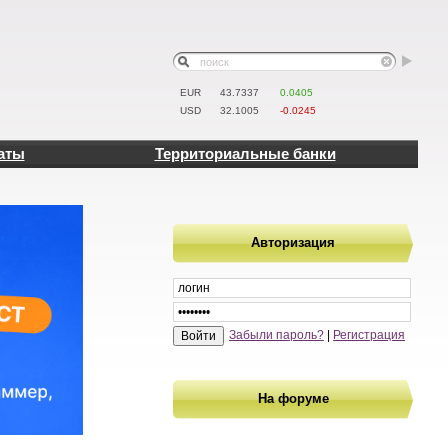
EUR
43.7337
0.0405
USD
32.1005
-0.0245
аты
Территориальные банки
Авторизация
Забыли пароль?
|
Регистрация
На форуме