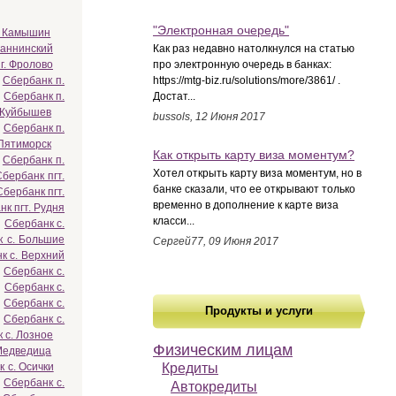
"Электронная очередь"
. Камышин
оаннинский
Как раз недавно натолкнулся на статью
г. Фролово
про электронную очередь в банках:
Сбербанк п.
https://mtg-biz.ru/solutions/more/3861/ .
Сбербанк п.
Достат...
 Куйбышев
bussols, 12 Июня 2017
Сбербанк п.
Пятиморск
Как открыть карту виза моментум?
Сбербанк п.
Хотел открыть карту виза моментум, но в
Сбербанк пгт.
банке сказали, что ее открывают только
Сбербанк пгт.
временно в дополнение к карте виза
к пгт. Рудня
класси...
Сбербанк с.
к с. Большие
Сергей77, 09 Июня 2017
к с. Верхний
Сбербанк с.
Сбербанк с.
Сбербанк с.
Продукты и услуги
Сбербанк с.
 с. Лозное
Физическим лицам
Медведица
 с. Осички
Кредиты
Сбербанк с.
Автокредиты