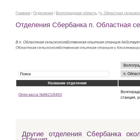
Главная
/
Отделения
/
Волгоградская область
/
п. Областная сельско
Отделения Сбербанка п. Областная се
В п. Областная сельскохозяйственная опытная станция действует
Областная сельскохозяйственная опытная станция и близлежащи
Название отделения
Волгоград
Опер.касса №8621/0403
станция, у
Другие отделения Сбербанка окол
станция