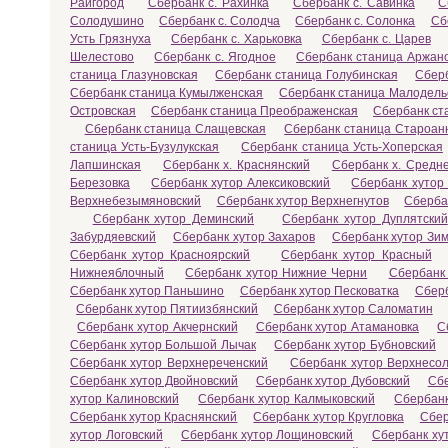
Райгород
Сбербанк с. Рахинка
Сбербанк с. Савинка
С
Солодушино
Сбербанк с. Солодча
Сбербанк с. Солонка
Сб
Усть Грязнуха
Сбербанк с. Харьковка
Сбербанк с. Царев
Шелестово
Сбербанк с. Ягодное
Сбербанк станица Аржан
станица Глазуновская
Сбербанк станица Голубинская
Сбер
Сбербанк станица Кумылженская
Сбербанк станица Малодель
Островская
Сбербанк станица Преображенская
Сбербанк ст
Сбербанк станица Слащевская
Сбербанк станица Староан
станица Усть-Бузулукская
Сбербанк станица Усть-Хоперская
Лапшинская
Сбербанк х. Краснянский
Сбербанк х. Средн
Березовка
Сбербанк хутор Алексиковский
Сбербанк хутор
Верхнебезымяновский
Сбербанк хутор Верхнегнутов
Сберба
Сбербанк хутор Деминский
Сбербанк хутор Дуплятский
Забурдяевский
Сбербанк хутор Захаров
Сбербанк хутор Зи
Сбербанк хутор Красноярский
Сбербанк хутор Красный
Нижнеяблочный
Сбербанк хутор Нижние Черни
Сбербанк 
Сбербанк хутор Паньшино
Сбербанк хутор Песковатка
Сберб
Сбербанк хутор Пятиизбянский
Сбербанк хутор Саломатин
Сбербанк хутор Акчернский
Сбербанк хутор Атамановка
С
Сбербанк хутор Большой Лычак
Сбербанк хутор Бубновский
Сбербанк хутор Верхнереченский
Сбербанк хутор Верхнесо
Сбербанк хутор Двойновский
Сбербанк хутор Дубовский
Сбе
хутор Калиновский
Сбербанк хутор Калмыковский
Сбербанк
Сбербанк хутор Краснянский
Сбербанк хутор Кругловка
Сбер
хутор Логовский
Сбербанк хутор Лощиновский
Сбербанк ху