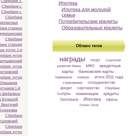
Сбербанк с.
Ипотека
Сбербанк с.
Ипотека для молодой
Сбербанк с.
семьи
Сбербанк
Потребительские кредиты
Крепинская
Образовательные кредиты
банк станица
Скуришенская
Сбербанк
анк станция
Облако тегов
нк хутор 1-я
ербанк хутор
награды
спорт
стратегии
Галушкинский
кредитные
МФО
развития банка
рбанк хутор
карты
банковские карты
ротковский
итоги 2011 года
рбанк хутор
терминалы
конкурс
сотрудничество
 Ольшанка
страхование
кредит
партнерство
отников 1-й
Сбербанк
номинации
кредиты
р Шебалино
ОнЛ@йн
Ипотека
р Большой
Denizbank
офисы
р Вертячий
Герман Греф
Бузиновка
Сбербанк
таловский
н
Сбербанк
ербанк хутор