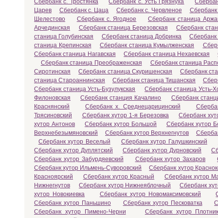
Сбербанк с. Тростянка
Сбербанк с. Усть Грязнуха
Сбербан
Царев
Сбербанк с. Цаца
Сбербанк с. Червленое
Сбербанк 
Шелестово
Сбербанк с. Ягодное
Сбербанк станица Аржа
Арчединская
Сбербанк станица Березовская
Сбербанк стан
станица Голубинская
Сбербанк станица Добринка
Сбербанк 
станица Крепинская
Сбербанк станица Кумылженская
Сбер
Сбербанк станица Нагавская
Сбербанк станица Нехаевская
Сбербанк станица Преображенская
Сбербанк станица Расп
Сиротинская
Сбербанк станица Скуришенская
Сбербанк ст
станица Староаннинская
Сбербанк станица Тишанская
Сбер
Сбербанк станица Усть-Бузулукская
Сбербанк станица Усть-Х
Филоновская
Сбербанк станция Качалино
Сбербанк станц
Краснянский
Сбербанк х. Среднецарицинский
Сберба
Трясиновский
Сбербанк хутор 1-я Березовка
Сбербанк хут
хутор Антонов
Сбербанк хутор Большой
Сбербанк хутор Б
Верхнебезымяновский
Сбербанк хутор Верхнегнутов
Сберба
Сбербанк хутор Веселый
Сбербанк хутор Галушкинский
Сбербанк хутор Дуплятский
Сбербанк хутор Дурновский
Сб
Сбербанк хутор Забурдяевский
Сбербанк хутор Захаров
Сбербанк хутор Ильмень-Суворовский
Сбербанк хутор Краснок
Красноярский
Сбербанк хутор Красный
Сбербанк хутор М
Нижнегнутов
Сбербанк хутор Нижнеяблочный
Сбербанк ху
хутор Новокиевка
Сбербанк хутор Новомаксимовский
Сбербанк хутор Паньшино
Сбербанк хутор Песковатка
С
Сбербанк хутор Пимено-Черни
Сбербанк хутор Плотник