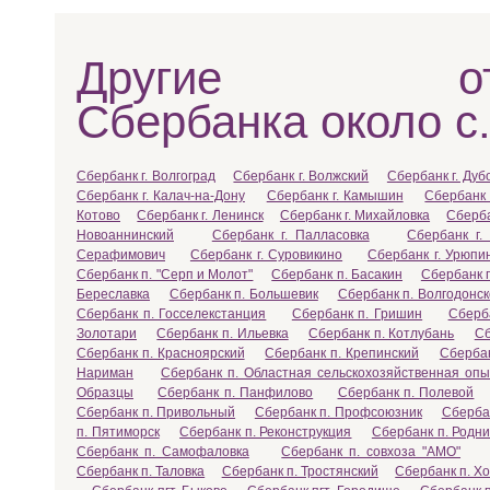
Другие отд
Сбербанка около с
Сбербанк г. Волгоград
Сбербанк г. Волжский
Сбербанк г. Дуб
Сбербанк г. Калач-на-Дону
Сбербанк г. Камышин
Сбербанк 
Котово
Сбербанк г. Ленинск
Сбербанк г. Михайловка
Сберба
Новоаннинский
Сбербанк г. Палласовка
Сбербанк г.
Серафимович
Сбербанк г. Суровикино
Сбербанк г. Урюпи
Сбербанк п. "Серп и Молот"
Сбербанк п. Басакин
Сбербанк 
Береславка
Сбербанк п. Большевик
Сбербанк п. Волгодонск
Сбербанк п. Госселекстанция
Сбербанк п. Гришин
Сберб
Золотари
Сбербанк п. Ильевка
Сбербанк п. Котлубань
Сб
Сбербанк п. Красноярский
Сбербанк п. Крепинский
Сберба
Нариман
Сбербанк п. Областная сельскохозяйственная оп
Образцы
Сбербанк п. Панфилово
Сбербанк п. Полевой
Сбербанк п. Привольный
Сбербанк п. Профсоюзник
Сбербан
п. Пятиморск
Сбербанк п. Реконструкция
Сбербанк п. Родни
Сбербанк п. Самофаловка
Сбербанк п. совхоза "АМО"
Сбербанк п. Таловка
Сбербанк п. Тростянский
Сбербанк п. Х