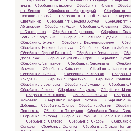
Сбербанк пгт. Быково
Сбербанк пгт. Городище
Сбербанк п
Елань
Сбербанк пгт. Ерзовка
Сбербанк пгт. Иловля
Сбербан
пгт. Линево
Сбербанк пгт. Медведицкий
Сбербанк пгт.
Новониколаевский
Сбербанк пгт. Новый Рогачик
Сбербан
Светлый Яр
Сбербанк пгт. Средняя Ахтуба
Сбербанк пгт.
Абганерово
Сбербанк с. Аксай
Сбербанк с. Алешники
Сбер
с. Бахтияровка
Сбербанк с. Бережновка
Сбербанк с. Бол
Большие Чапурники
Сбербанк с. Большое Судачье
Сб
Сбербанк с. Бурлук
Сбербанк с. Верхнепогромное
Сбер
Сбербанк с. Верхняя Грязнуха
Сбербанк с. Верхняя Добрин
Сбербанк с. Горный Балыклей
Сбербанк с. Громославка
Сбер
Дворянское
Сбербанк с. Дубовый Овраг
Сбербанк с. Жутов
Сбербанк с. Заплавное
Сбербанк с. Зензеватка
Сбербан
Ильмень
Сбербанк с. Кайсацкое
Сбербанк с. Каршевито
Сбербанк с. Кислово
Сбербанк с. Колобовка
Сбербанк 
Кондраши
Сбербанк с. Коростино
Сбербанк с. Краишев
Сбербанк с. Левчуновка
Сбербанк с. Лемешкино
Сбербанк с.
Сбербанк с. Лозное
Сбербанк с. Лопуховка
Сбербанк с. Маля
Сбербанк с. Матышево
Сбербанк с. Мачеха
Сбербанк
Моисеево
Сбербанк с. Мокрая Ольховка
Сбербанк с. М
Добринка
Сбербанк с. Оленье
Сбербанк с. Осички
Сбербанк
Песковатка
Сбербанк с. Петрунино
Сбербанк с. Прямая Балк
Сбербанк с. Райгород
Сбербанк с. Рахинка
Сбербанк с. Сави
Сбербанк с. Салтово
Сбербанк с. Сидоры
Сбербанк 
Солодча
Сбербанк с. Солонка
Сбербанк с. Старая Полтав