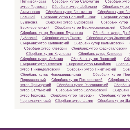
Пятиизбянский
Сбербанк хутор Саломатин
Сбербанк хут
хутор Тормосин
Сбербанк хутор Шебалино
Сбербанк хутор
Атамановка
Сбербанк хутор Безымянка
Сбербанк хутор Бе
Большой
Сбербанк хутор Большой Лычак
Сбербанк хутор 
Бузиновка
Сбербанк хутор Бурковский
Сбербанк хутор
Верхнереченский
Сбербанк хутор Верхнесолоновский
Сберб
Сбербанк хутор Верхняя Бузиновка
Сбербанк хутор Двой
Дубовский
Сбербанк хутор Ежовка
Сбербанк хутор Заливски
Сбербанк хутор Калиновский
Сбербанк хутор Калмыковский
Сбербанк хутор Клетский
Сбербанк хутор Красноталовский
Сбербанк хутор Кругловка
Сбербанк хутор Кузнецов
Сбербанк хутор Лобакин
Сбербанк хутор Логовский
Сбе
Сбербанк хутор Ляпичев
Сбербанк хутор Манойлин
Сбербан
хутор Нижнедолговский
Сбербанк хутор Никитинский
Сбе
Сбербанк хутор Новоцарицынский
Сбербанк хутор Пер
Перелазовский
Сбербанк хутор Поклоновский
Сбербанк ху
хутор Приморский
Сбербанк хутор Россошинский
Сбербанк
хутор Салтынский
Сбербанк хутор Солонцовский
Сбербанк 
хутор Терновка
Сбербанк хутор Титовский
Сбербанк хутор Ч
Чернолагутинский
Сбербанк хутор Шакин
Сбербанк хутор Ш