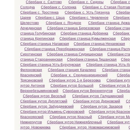
Сбербанк с. Салтово
Сбербанк с. Сидоры
Сбербанк 
Солодча
Сбербанк с. Солонка
Сбербанк с. Старая Полтав
Сбербанк с. Тростянка
Сбербанк с. Усть Грязнуха
Сбербан
Царев
Сбербанк с. Цаца
Сбербанк с. Червленое
Сбербанк 
Шелестово
Сбербанк с. Ягодное
Сбербанк станица Аржа
Арчединская
Сбербанк станица Березовская
Сбербанк стан
станица Голубинская
Сбербанк станица Добринка
Сбербанк 
станица Крепинская
Сбербанк станица Кумылженская
Сбер
Сбербанк станица Нагавская
Сбербанк станица Нехаевская
Сбербанк станица Преображенская
Сбербанк станица Расп
Сиротинская
Сбербанк станица Скуришенская
Сбербанк ст
станица Староаннинская
Сбербанк станица Тишанская
Сбер
Сбербанк станица Усть-Бузулукская
Сбербанк станица Усть-Х
Филоновская
Сбербанк станция Качалино
Сбербанк станц
Краснянский
Сбербанк х. Среднецарицинский
Сберба
Трясиновский
Сбербанк хутор 1-я Березовка
Сбербанк хут
хутор Антонов
Сбербанк хутор Большой
Сбербанк хутор Б
Верхнебезымяновский
Сбербанк хутор Верхнегнутов
Сберба
Сбербанк хутор Веселый
Сбербанк хутор Галушкинский
Сбербанк хутор Дуплятский
Сбербанк хутор Дурновский
Сб
Сбербанк хутор Забурдяевский
Сбербанк хутор Захаров
Сбербанк хутор Ильмень-Суворовский
Сбербанк хутор Краснок
Красноярский
Сбербанк хутор Красный
Сбербанк хутор М
Нижнегнутов
Сбербанк хутор Нижнеяблочный
Сбербанк ху
хутор Новокиевка
Сбербанк хутор Новомаксимовский