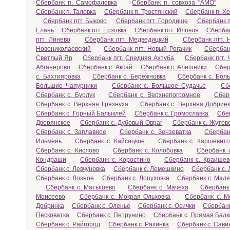
Сбербанк п. Самофаловка
Сбербанк п. совхоза "АМО"
Сбербанк п. Таловка
Сбербанк п. Тростянский
Сбербанк п. Х
Сбербанк пгт. Быково
Сбербанк пгт. Городище
Сбербанк п
Елань
Сбербанк пгт. Ерзовка
Сбербанк пгт. Иловля
Сбербан
пгт. Линево
Сбербанк пгт. Медведицкий
Сбербанк пгт.
Новониколаевский
Сбербанк пгт. Новый Рогачик
Сбербан
Светлый Яр
Сбербанк пгт. Средняя Ахтуба
Сбербанк пгт.
Абганерово
Сбербанк с. Аксай
Сбербанк с. Алешники
Сбер
с. Бахтияровка
Сбербанк с. Бережновка
Сбербанк с. Бол
Большие Чапурники
Сбербанк с. Большое Судачье
Сб
Сбербанк с. Бурлук
Сбербанк с. Верхнепогромное
Сбер
Сбербанк с. Верхняя Грязнуха
Сбербанк с. Верхняя Добрин
Сбербанк с. Горный Балыклей
Сбербанк с. Громославка
Сбер
Дворянское
Сбербанк с. Дубовый Овраг
Сбербанк с. Жутов
Сбербанк с. Заплавное
Сбербанк с. Зензеватка
Сбербан
Ильмень
Сбербанк с. Кайсацкое
Сбербанк с. Каршевито
Сбербанк с. Кислово
Сбербанк с. Колобовка
Сбербанк 
Кондраши
Сбербанк с. Коростино
Сбербанк с. Краишев
Сбербанк с. Левчуновка
Сбербанк с. Лемешкино
Сбербанк с.
Сбербанк с. Лозное
Сбербанк с. Лопуховка
Сбербанк с. Маля
Сбербанк с. Матышево
Сбербанк с. Мачеха
Сбербанк
Моисеево
Сбербанк с. Мокрая Ольховка
Сбербанк с. М
Добринка
Сбербанк с. Оленье
Сбербанк с. Осички
Сбербанк
Песковатка
Сбербанк с. Петрунино
Сбербанк с. Прямая Балк
Сбербанк с. Райгород
Сбербанк с. Рахинка
Сбербанк с. Сави