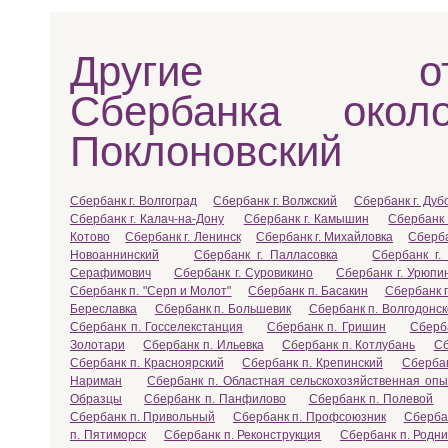
Другие отд
Сбербанка окол
Поклоновский
Сбербанк г. Волгоград
Сбербанк г. Волжский
Сбербанк г. Дуб
Сбербанк г. Калач-на-Дону
Сбербанк г. Камышин
Сбербанк 
Котово
Сбербанк г. Ленинск
Сбербанк г. Михайловка
Сберба
Новоаннинский
Сбербанк г. Палласовка
Сбербанк г.
Серафимович
Сбербанк г. Суровикино
Сбербанк г. Урюпи
Сбербанк п. "Серп и Молот"
Сбербанк п. Басакин
Сбербанк 
Береславка
Сбербанк п. Большевик
Сбербанк п. Волгодонск
Сбербанк п. Госселекстанция
Сбербанк п. Гришин
Сберб
Золотари
Сбербанк п. Ильевка
Сбербанк п. Котлубань
Сб
Сбербанк п. Красноярский
Сбербанк п. Крепинский
Сберба
Нариман
Сбербанк п. Областная сельскохозяйственная оп
Образцы
Сбербанк п. Панфилово
Сбербанк п. Полевой
Сбербанк п. Привольный
Сбербанк п. Профсоюзник
Сбербан
п. Пятиморск
Сбербанк п. Реконструкция
Сбербанк п. Родни