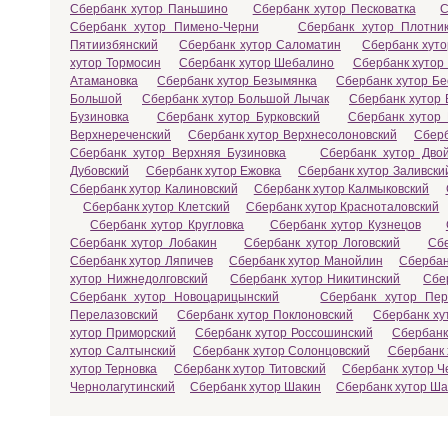
Сбербанк хутор Паньшино
Сбербанк хутор Песковатка
С
Сбербанк хутор Пимено-Черни
Сбербанк хутор Плотник
Пятиизбянский
Сбербанк хутор Саломатин
Сбербанк хут
хутор Тормосин
Сбербанк хутор Шебалино
Сбербанк хутор
Атамановка
Сбербанк хутор Безымянка
Сбербанк хутор Бе
Большой
Сбербанк хутор Большой Лычак
Сбербанк хутор 
Бузиновка
Сбербанк хутор Бурковский
Сбербанк хутор
Верхнереченский
Сбербанк хутор Верхнесолоновский
Сберб
Сбербанк хутор Верхняя Бузиновка
Сбербанк хутор Двой
Дубовский
Сбербанк хутор Ежовка
Сбербанк хутор Заливски
Сбербанк хутор Калиновский
Сбербанк хутор Калмыковский
Сбербанк хутор Клетский
Сбербанк хутор Красноталовский
Сбербанк хутор Кругловка
Сбербанк хутор Кузнецов
Сбербанк хутор Лобакин
Сбербанк хутор Логовский
Сбе
Сбербанк хутор Ляпичев
Сбербанк хутор Манойлин
Сбербан
хутор Нижнедолговский
Сбербанк хутор Никитинский
Сбе
Сбербанк хутор Новоцарицынский
Сбербанк хутор Пер
Перелазовский
Сбербанк хутор Поклоновский
Сбербанк ху
хутор Приморский
Сбербанк хутор Россошинский
Сбербанк
хутор Салтынский
Сбербанк хутор Солонцовский
Сбербанк 
хутор Терновка
Сбербанк хутор Титовский
Сбербанк хутор Ч
Чернолагутинский
Сбербанк хутор Шакин
Сбербанк хутор Ш