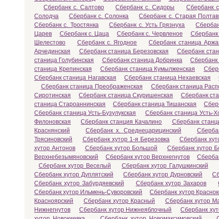
Сбербанк с. Салтово
Сбербанк с. Сидоры
Сбербанк 
Солодча
Сбербанк с. Солонка
Сбербанк с. Старая Полтав
Сбербанк с. Тростянка
Сбербанк с. Усть Грязнуха
Сбербан
Царев
Сбербанк с. Цаца
Сбербанк с. Червленое
Сбербанк 
Шелестово
Сбербанк с. Ягодное
Сбербанк станица Аржа
Арчединская
Сбербанк станица Березовская
Сбербанк стан
станица Голубинская
Сбербанк станица Добринка
Сбербанк 
станица Крепинская
Сбербанк станица Кумылженская
Сбер
Сбербанк станица Нагавская
Сбербанк станица Нехаевская
Сбербанк станица Преображенская
Сбербанк станица Расп
Сиротинская
Сбербанк станица Скуришенская
Сбербанк ст
станица Староаннинская
Сбербанк станица Тишанская
Сбер
Сбербанк станица Усть-Бузулукская
Сбербанк станица Усть-Х
Филоновская
Сбербанк станция Качалино
Сбербанк станц
Краснянский
Сбербанк х. Среднецарицинский
Сберба
Трясиновский
Сбербанк хутор 1-я Березовка
Сбербанк хут
хутор Антонов
Сбербанк хутор Большой
Сбербанк хутор Б
Верхнебезымяновский
Сбербанк хутор Верхнегнутов
Сберба
Сбербанк хутор Веселый
Сбербанк хутор Галушкинский
Сбербанк хутор Дуплятский
Сбербанк хутор Дурновский
Сб
Сбербанк хутор Забурдяевский
Сбербанк хутор Захаров
Сбербанк хутор Ильмень-Суворовский
Сбербанк хутор Краснок
Красноярский
Сбербанк хутор Красный
Сбербанк хутор М
Нижнегнутов
Сбербанк хутор Нижнеяблочный
Сбербанк ху
хутор Новокиевка
Сбербанк хутор Новомаксимовский