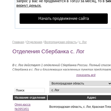
запрос у вас не продвинется в Топ10 за месяц, то в
Se
вернут деньги.
Начать продвижение сайта
Главная
/
Отделения
/
Волгоградская область
/
с. Лог
Отделения Сбербанка с. Лог
В с. Лог действует 1 отделений Сбербанка России. Полный списо
Сбербанка в с. Лог и близлежащих населенных пунктах представл
показать всё
Название отделения
Адрес
Опер.касса
Волгоградская область, с. Лог, Красная Пло
№3953/01