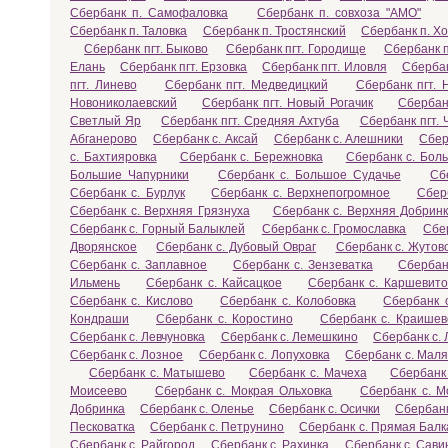
Сбербанк п. Самофаловка
Сбербанк п. совхоза "АМО"
Сбербанк п. Таловка
Сбербанк п. Тростянский
Сбербанк п. Х
Сбербанк пгт. Быково
Сбербанк пгт. Городище
Сбербанк п
Елань
Сбербанк пгт. Ерзовка
Сбербанк пгт. Иловля
Сбербан
пгт. Линево
Сбербанк пгт. Медведицкий
Сбербанк пгт.
Новониколаевский
Сбербанк пгт. Новый Рогачик
Сбербан
Светлый Яр
Сбербанк пгт. Средняя Ахтуба
Сбербанк пгт.
Абганерово
Сбербанк с. Аксай
Сбербанк с. Алешники
Сбер
с. Бахтияровка
Сбербанк с. Бережновка
Сбербанк с. Бол
Большие Чапурники
Сбербанк с. Большое Судачье
Сб
Сбербанк с. Бурлук
Сбербанк с. Верхнепогромное
Сбер
Сбербанк с. Верхняя Грязнуха
Сбербанк с. Верхняя Добрин
Сбербанк с. Горный Балыклей
Сбербанк с. Громославка
Сбер
Дворянское
Сбербанк с. Дубовый Овраг
Сбербанк с. Жутов
Сбербанк с. Заплавное
Сбербанк с. Зензеватка
Сбербан
Ильмень
Сбербанк с. Кайсацкое
Сбербанк с. Каршевито
Сбербанк с. Кислово
Сбербанк с. Колобовка
Сбербанк 
Кондраши
Сбербанк с. Коростино
Сбербанк с. Краишев
Сбербанк с. Левчуновка
Сбербанк с. Лемешкино
Сбербанк с.
Сбербанк с. Лозное
Сбербанк с. Лопуховка
Сбербанк с. Маля
Сбербанк с. Матышево
Сбербанк с. Мачеха
Сбербанк
Моисеево
Сбербанк с. Мокрая Ольховка
Сбербанк с. М
Добринка
Сбербанк с. Оленье
Сбербанк с. Осички
Сбербанк
Песковатка
Сбербанк с. Петрунино
Сбербанк с. Прямая Балк
Сбербанк с. Райгород
Сбербанк с. Рахинка
Сбербанк с. Сави