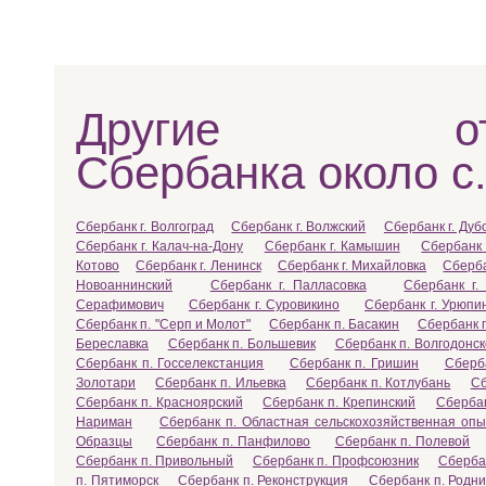
Другие отд
Сбербанка около с.
Сбербанк г. Волгоград
Сбербанк г. Волжский
Сбербанк г. Дуб
Сбербанк г. Калач-на-Дону
Сбербанк г. Камышин
Сбербанк 
Котово
Сбербанк г. Ленинск
Сбербанк г. Михайловка
Сберба
Новоаннинский
Сбербанк г. Палласовка
Сбербанк г.
Серафимович
Сбербанк г. Суровикино
Сбербанк г. Урюпи
Сбербанк п. "Серп и Молот"
Сбербанк п. Басакин
Сбербанк 
Береславка
Сбербанк п. Большевик
Сбербанк п. Волгодонск
Сбербанк п. Госселекстанция
Сбербанк п. Гришин
Сберб
Золотари
Сбербанк п. Ильевка
Сбербанк п. Котлубань
Сб
Сбербанк п. Красноярский
Сбербанк п. Крепинский
Сберба
Нариман
Сбербанк п. Областная сельскохозяйственная оп
Образцы
Сбербанк п. Панфилово
Сбербанк п. Полевой
Сбербанк п. Привольный
Сбербанк п. Профсоюзник
Сбербан
п. Пятиморск
Сбербанк п. Реконструкция
Сбербанк п. Родни