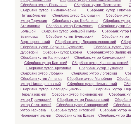
Сбербанк хутор Паньшино
Сбербанк хутор Песковатка
С
Сбербанк хутор Пимено-Черни
Сбербанк хутор Плотник
Пятиизбянский
Сбербанк хутор Саломатин
Сбербанк хут
хутор Тормосин
Сбербанк хутор Шебалино
Сбербанк хутор
Атамановка
Сбербанк хутор Безымянка
Сбербанк хутор Бе
Большой
Сбербанк хутор Большой Лычак
Сбербанк хутор 
Бузиновка
Сбербанк хутор Бурковский
Сбербанк хутор
Верхнереченский
Сбербанк хутор Верхнесолоновский
Сберб
Сбербанк хутор Верхняя Бузиновка
Сбербанк хутор Двой
Дубовский
Сбербанк хутор Ежовка
Сбербанк хутор Заливски
Сбербанк хутор Калиновский
Сбербанк хутор Калмыковский
Сбербанк хутор Клетский
Сбербанк хутор Красноталовский
Сбербанк хутор Кругловка
Сбербанк хутор Кузнецов
Сбербанк хутор Лобакин
Сбербанк хутор Логовский
Сбе
Сбербанк хутор Ляпичев
Сбербанк хутор Манойлин
Сбербан
хутор Нижнедолговский
Сбербанк хутор Никитинский
Сбе
Сбербанк хутор Новоцарицынский
Сбербанк хутор Пер
Перелазовский
Сбербанк хутор Поклоновский
Сбербанк ху
хутор Приморский
Сбербанк хутор Россошинский
Сбербанк
хутор Салтынский
Сбербанк хутор Солонцовский
Сбербанк 
хутор Терновка
Сбербанк хутор Титовский
Сбербанк хутор Ч
Чернолагутинский
Сбербанк хутор Шакин
Сбербанк хутор Ш