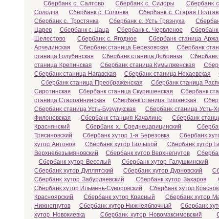
Сбербанк с. Салтово
Сбербанк с. Сидоры
Сбербанк 
Солодча
Сбербанк с. Солонка
Сбербанк с. Старая Полтав
Сбербанк с. Тростянка
Сбербанк с. Усть Грязнуха
Сбербан
Царев
Сбербанк с. Цаца
Сбербанк с. Червленое
Сбербанк 
Шелестово
Сбербанк с. Ягодное
Сбербанк станица Аржа
Арчединская
Сбербанк станица Березовская
Сбербанк стан
станица Голубинская
Сбербанк станица Добринка
Сбербанк 
станица Крепинская
Сбербанк станица Кумылженская
Сбер
Сбербанк станица Нагавская
Сбербанк станица Нехаевская
Сбербанк станица Преображенская
Сбербанк станица Расп
Сиротинская
Сбербанк станица Скуришенская
Сбербанк ст
станица Староаннинская
Сбербанк станица Тишанская
Сбер
Сбербанк станица Усть-Бузулукская
Сбербанк станица Усть-Х
Филоновская
Сбербанк станция Качалино
Сбербанк станц
Краснянский
Сбербанк х. Среднецарицинский
Сберба
Трясиновский
Сбербанк хутор 1-я Березовка
Сбербанк хут
хутор Антонов
Сбербанк хутор Большой
Сбербанк хутор Б
Верхнебезымяновский
Сбербанк хутор Верхнегнутов
Сберба
Сбербанк хутор Веселый
Сбербанк хутор Галушкинский
Сбербанк хутор Дуплятский
Сбербанк хутор Дурновский
Сб
Сбербанк хутор Забурдяевский
Сбербанк хутор Захаров
Сбербанк хутор Ильмень-Суворовский
Сбербанк хутор Краснок
Красноярский
Сбербанк хутор Красный
Сбербанк хутор М
Нижнегнутов
Сбербанк хутор Нижнеяблочный
Сбербанк ху
хутор Новокиевка
Сбербанк хутор Новомаксимовский