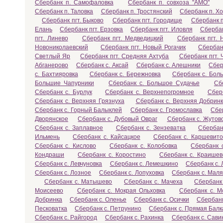
Сбербанк п. Самофаловка
Сбербанк п. совхоза "АМО"
Сбербанк п. Таловка
Сбербанк п. Тростянский
Сбербанк п. Х
Сбербанк пгт. Быково
Сбербанк пгт. Городище
Сбербанк п
Елань
Сбербанк пгт. Ерзовка
Сбербанк пгт. Иловля
Сбербан
пгт. Линево
Сбербанк пгт. Медведицкий
Сбербанк пгт.
Новониколаевский
Сбербанк пгт. Новый Рогачик
Сбербан
Светлый Яр
Сбербанк пгт. Средняя Ахтуба
Сбербанк пгт.
Абганерово
Сбербанк с. Аксай
Сбербанк с. Алешники
Сбер
с. Бахтияровка
Сбербанк с. Бережновка
Сбербанк с. Бол
Большие Чапурники
Сбербанк с. Большое Судачье
Сб
Сбербанк с. Бурлук
Сбербанк с. Верхнепогромное
Сбер
Сбербанк с. Верхняя Грязнуха
Сбербанк с. Верхняя Добрин
Сбербанк с. Горный Балыклей
Сбербанк с. Громославка
Сбер
Дворянское
Сбербанк с. Дубовый Овраг
Сбербанк с. Жутов
Сбербанк с. Заплавное
Сбербанк с. Зензеватка
Сбербан
Ильмень
Сбербанк с. Кайсацкое
Сбербанк с. Каршевито
Сбербанк с. Кислово
Сбербанк с. Колобовка
Сбербанк 
Кондраши
Сбербанк с. Коростино
Сбербанк с. Краишев
Сбербанк с. Левчуновка
Сбербанк с. Лемешкино
Сбербанк с.
Сбербанк с. Лозное
Сбербанк с. Лопуховка
Сбербанк с. Маля
Сбербанк с. Матышево
Сбербанк с. Мачеха
Сбербанк
Моисеево
Сбербанк с. Мокрая Ольховка
Сбербанк с. М
Добринка
Сбербанк с. Оленье
Сбербанк с. Осички
Сбербанк
Песковатка
Сбербанк с. Петрунино
Сбербанк с. Прямая Балк
Сбербанк с. Райгород
Сбербанк с. Рахинка
Сбербанк с. Сави