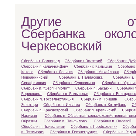
Другие отд
Сбербанка окол
Черкесовский
Сбербанк г. Волгоград
Сбербанк г. Волжский
Сбербанк г. Дуб
Сбербанк г. Калач-на-Дону
Сбербанк г. Камышин
Сбербанк 
Котово
Сбербанк г. Ленинск
Сбербанк г. Михайловка
Сберба
Новоаннинский
Сбербанк г. Палласовка
Сбербанк г.
Серафимович
Сбербанк г. Суровикино
Сбербанк г. Урюпи
Сбербанк п. "Серп и Молот"
Сбербанк п. Басакин
Сбербанк 
Береславка
Сбербанк п. Большевик
Сбербанк п. Волгодонск
Сбербанк п. Госселекстанция
Сбербанк п. Гришин
Сберб
Золотари
Сбербанк п. Ильевка
Сбербанк п. Котлубань
Сб
Сбербанк п. Красноярский
Сбербанк п. Крепинский
Сберба
Нариман
Сбербанк п. Областная сельскохозяйственная оп
Образцы
Сбербанк п. Панфилово
Сбербанк п. Полевой
Сбербанк п. Привольный
Сбербанк п. Профсоюзник
Сбербан
п. Пятиморск
Сбербанк п. Реконструкция
Сбербанк п. Родни