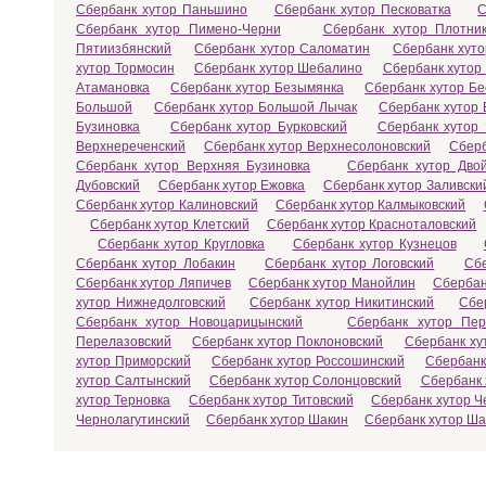
Сбербанк хутор Паньшино
Сбербанк хутор Песковатка
С
Сбербанк хутор Пимено-Черни
Сбербанк хутор Плотник
Пятиизбянский
Сбербанк хутор Саломатин
Сбербанк хут
хутор Тормосин
Сбербанк хутор Шебалино
Сбербанк хутор
Атамановка
Сбербанк хутор Безымянка
Сбербанк хутор Бе
Большой
Сбербанк хутор Большой Лычак
Сбербанк хутор 
Бузиновка
Сбербанк хутор Бурковский
Сбербанк хутор
Верхнереченский
Сбербанк хутор Верхнесолоновский
Сберб
Сбербанк хутор Верхняя Бузиновка
Сбербанк хутор Двой
Дубовский
Сбербанк хутор Ежовка
Сбербанк хутор Заливски
Сбербанк хутор Калиновский
Сбербанк хутор Калмыковский
Сбербанк хутор Клетский
Сбербанк хутор Красноталовский
Сбербанк хутор Кругловка
Сбербанк хутор Кузнецов
Сбербанк хутор Лобакин
Сбербанк хутор Логовский
Сбе
Сбербанк хутор Ляпичев
Сбербанк хутор Манойлин
Сбербан
хутор Нижнедолговский
Сбербанк хутор Никитинский
Сбе
Сбербанк хутор Новоцарицынский
Сбербанк хутор Пер
Перелазовский
Сбербанк хутор Поклоновский
Сбербанк ху
хутор Приморский
Сбербанк хутор Россошинский
Сбербанк
хутор Салтынский
Сбербанк хутор Солонцовский
Сбербанк 
хутор Терновка
Сбербанк хутор Титовский
Сбербанк хутор Ч
Чернолагутинский
Сбербанк хутор Шакин
Сбербанк хутор Ш