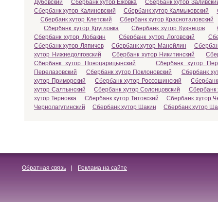
Дубовский
Сбербанк хутор Ежовка
Сбербанк хутор Заливски
Сбербанк хутор Калиновский
Сбербанк хутор Калмыковский
Сбербанк хутор Клетский
Сбербанк хутор Красноталовский
Сбербанк хутор Кругловка
Сбербанк хутор Кузнецов
Сбербанк хутор Лобакин
Сбербанк хутор Логовский
Сбе
Сбербанк хутор Ляпичев
Сбербанк хутор Манойлин
Сбербан
хутор Нижнедолговский
Сбербанк хутор Никитинский
Сбе
Сбербанк хутор Новоцарицынский
Сбербанк хутор Пер
Перелазовский
Сбербанк хутор Поклоновский
Сбербанк ху
хутор Приморский
Сбербанк хутор Россошинский
Сбербанк
хутор Салтынский
Сбербанк хутор Солонцовский
Сбербанк 
хутор Терновка
Сбербанк хутор Титовский
Сбербанк хутор Ч
Чернолагутинский
Сбербанк хутор Шакин
Сбербанк хутор Ш
Обратная связь
|
Реклама на сайте