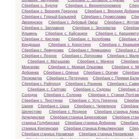
Большие Чапурники
Сбербанк с. Большое Судачье
Сб
Сбербанк с. Бурлук
Сбербанк с. Верхнепогромное
Сбер
Сбербанк с. Верхняя Грязнуха
Сбербанк с. Верхняя Добрин
Сбербанк с. Горный Балыклей
Сбербанк с. Громославка
Сбер
Дворянское
Сбербанк с. Дубовый Овраг
Сбербанк с. Жутов
Сбербанк с. Заплавное
Сбербанк с. Зензеватка
Сбербан
Ильмень
Сбербанк с. Кайсацкое
Сбербанк с. Каршевито
Сбербанк с. Кислово
Сбербанк с. Колобовка
Сбербанк 
Кондраши
Сбербанк с. Коростино
Сбербанк с. Краишев
Сбербанк с. Левчуновка
Сбербанк с. Лемешкино
Сбербанк с.
Сбербанк с. Лозное
Сбербанк с. Лопуховка
Сбербанк с. Маля
Сбербанк с. Матышево
Сбербанк с. Мачеха
Сбербанк
Моисеево
Сбербанк с. Мокрая Ольховка
Сбербанк с. М
Добринка
Сбербанк с. Оленье
Сбербанк с. Осички
Сбербанк
Песковатка
Сбербанк с. Петрунино
Сбербанк с. Прямая Балк
Сбербанк с. Райгород
Сбербанк с. Рахинка
Сбербанк с. Сави
Сбербанк с. Салтово
Сбербанк с. Сидоры
Сбербанк 
Солодча
Сбербанк с. Солонка
Сбербанк с. Старая Полтав
Сбербанк с. Тростянка
Сбербанк с. Усть Грязнуха
Сбербан
Царев
Сбербанк с. Цаца
Сбербанк с. Червленое
Сбербанк 
Шелестово
Сбербанк с. Ягодное
Сбербанк станица Аржа
Арчединская
Сбербанк станица Березовская
Сбербанк стан
станица Голубинская
Сбербанк станица Добринка
Сбербанк 
станица Крепинская
Сбербанк станица Кумылженская
Сбер
Сбербанк станица Нагавская
Сбербанк станица Нехаевская