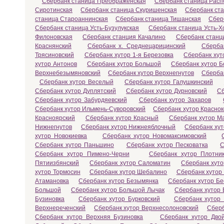
Сбербанк станица Преображенская
Сбербанк станица Расп
Сиротинская
Сбербанк станица Скуришенская
Сбербанк ст
станица Староаннинская
Сбербанк станица Тишанская
Сбер
Сбербанк станица Усть-Бузулукская
Сбербанк станица Усть-Х
Филоновская
Сбербанк станция Качалино
Сбербанк станц
Краснянский
Сбербанк х. Среднецарицинский
Сберба
Трясиновский
Сбербанк хутор 1-я Березовка
Сбербанк хут
хутор Антонов
Сбербанк хутор Большой
Сбербанк хутор Б
Верхнебезымяновский
Сбербанк хутор Верхнегнутов
Сберба
Сбербанк хутор Веселый
Сбербанк хутор Галушкинский
Сбербанк хутор Дуплятский
Сбербанк хутор Дурновский
Сб
Сбербанк хутор Забурдяевский
Сбербанк хутор Захаров
Сбербанк хутор Ильмень-Суворовский
Сбербанк хутор Краснок
Красноярский
Сбербанк хутор Красный
Сбербанк хутор М
Нижнегнутов
Сбербанк хутор Нижнеяблочный
Сбербанк ху
хутор Новокиевка
Сбербанк хутор Новомаксимовский
Сбербанк хутор Паньшино
Сбербанк хутор Песковатка
С
Сбербанк хутор Пимено-Черни
Сбербанк хутор Плотник
Пятиизбянский
Сбербанк хутор Саломатин
Сбербанк хут
хутор Тормосин
Сбербанк хутор Шебалино
Сбербанк хутор
Атамановка
Сбербанк хутор Безымянка
Сбербанк хутор Бе
Большой
Сбербанк хутор Большой Лычак
Сбербанк хутор 
Бузиновка
Сбербанк хутор Бурковский
Сбербанк хутор
Верхнереченский
Сбербанк хутор Верхнесолоновский
Сберб
Сбербанк хутор Верхняя Бузиновка
Сбербанк хутор Двой