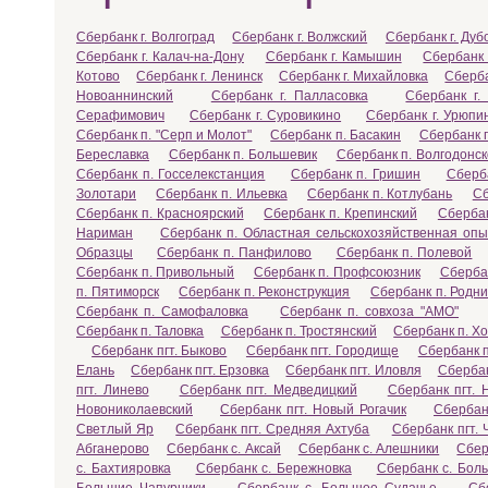
Сбербанк г. Волгоград
Сбербанк г. Волжский
Сбербанк г. Дуб
Сбербанк г. Калач-на-Дону
Сбербанк г. Камышин
Сбербанк 
Котово
Сбербанк г. Ленинск
Сбербанк г. Михайловка
Сберба
Новоаннинский
Сбербанк г. Палласовка
Сбербанк г.
Серафимович
Сбербанк г. Суровикино
Сбербанк г. Урюпи
Сбербанк п. "Серп и Молот"
Сбербанк п. Басакин
Сбербанк 
Береславка
Сбербанк п. Большевик
Сбербанк п. Волгодонск
Сбербанк п. Госселекстанция
Сбербанк п. Гришин
Сберб
Золотари
Сбербанк п. Ильевка
Сбербанк п. Котлубань
Сб
Сбербанк п. Красноярский
Сбербанк п. Крепинский
Сберба
Нариман
Сбербанк п. Областная сельскохозяйственная оп
Образцы
Сбербанк п. Панфилово
Сбербанк п. Полевой
Сбербанк п. Привольный
Сбербанк п. Профсоюзник
Сбербан
п. Пятиморск
Сбербанк п. Реконструкция
Сбербанк п. Родни
Сбербанк п. Самофаловка
Сбербанк п. совхоза "АМО"
Сбербанк п. Таловка
Сбербанк п. Тростянский
Сбербанк п. Х
Сбербанк пгт. Быково
Сбербанк пгт. Городище
Сбербанк п
Елань
Сбербанк пгт. Ерзовка
Сбербанк пгт. Иловля
Сбербан
пгт. Линево
Сбербанк пгт. Медведицкий
Сбербанк пгт.
Новониколаевский
Сбербанк пгт. Новый Рогачик
Сбербан
Светлый Яр
Сбербанк пгт. Средняя Ахтуба
Сбербанк пгт.
Абганерово
Сбербанк с. Аксай
Сбербанк с. Алешники
Сбер
с. Бахтияровка
Сбербанк с. Бережновка
Сбербанк с. Бол