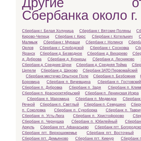
Другие отд
Сбербанка около г.
Сбербанк г. Белая Холуница
Сбербанк г. Вятские Поляны
Сб
Кирово-Чепецк
Сбербанк г. Кирс
Сбербанк г. Котельнич
С
Малмыж
Сбербанк г. Мураши
Сбербанк г. Нолинск
Сберба
Орлов
Сбербанк г. Слободской
Сбербанк г. Сосновка
Сб
Яранск
Сбербанк д. Безводное
Сбербанк д. Вихарево
Сбер
д. Дуброва
Сбербанк д. Кузнецы
Сбербанк д. Лесниково
Сбербанк д. Средние Шуни
Сбербанк д. Средняя Тойма
Сбер
Цепели
Сбербанк д. Шихово
Сбербанк ЗАТО Первомайский
Сбербанк местечко Опытное Поле
Сбербанк п. Безбожник
Боровица
Сбербанк п. Вичевщина
Сбербанк п. Гостовский
Сбербанк п. Дубровка
Сбербанк п. Заря
Сбербанк п. Клим
Сбербанк п. Краснооктябрьский
Сбербанк п. Ленинская Искра
Сбербанк п. Маромица
Сбербанк п. Медведок
Сбербанк
Речной
Сбербанк п. Светлый
Сбербанк п. Семушино
Сбер
п. Соколовка
Сбербанк п. Сухоборка
Сбербанк п. Таври
Сбербанк п. Усть-Люга
Сбербанк п. Христофорово
Сбе
Сбербанк п. Чернушка
Сбербанк п. Юбилейный
Сбербан
Аркуль
Сбербанк пгт. Афанасьево
Сбербанк пгт. Богородск
Сбербанк пгт. Верхошижемье
Сбербанк пгт. Восточный
Сбербанк пгт. Демьяново
Сбербанк пгт. Кикнур
Сбербанк п