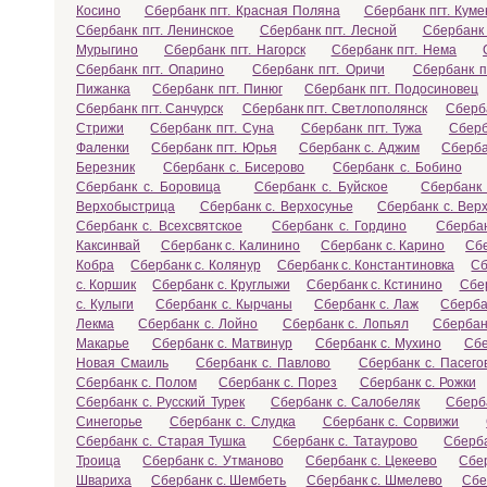
Косино
Сбербанк пгт. Красная Поляна
Сбербанк пгт. Кум
Сбербанк пгт. Ленинское
Сбербанк пгт. Лесной
Сбербанк 
Мурыгино
Сбербанк пгт. Нагорск
Сбербанк пгт. Нема
Сбербанк пгт. Опарино
Сбербанк пгт. Оричи
Сбербанк п
Пижанка
Сбербанк пгт. Пинюг
Сбербанк пгт. Подосиновец
Сбербанк пгт. Санчурск
Сбербанк пгт. Светлополянск
Сберба
Стрижи
Сбербанк пгт. Суна
Сбербанк пгт. Тужа
Сберб
Фаленки
Сбербанк пгт. Юрья
Сбербанк с. Аджим
Сберба
Березник
Сбербанк с. Бисерово
Сбербанк с. Бобино
Сбербанк с. Боровица
Сбербанк с. Буйское
Сбербанк 
Верхобыстрица
Сбербанк с. Верхосунье
Сбербанк с. Вер
Сбербанк с. Всехсвятское
Сбербанк с. Гордино
Сбербан
Каксинвай
Сбербанк с. Калинино
Сбербанк с. Карино
Сбе
Кобра
Сбербанк с. Колянур
Сбербанк с. Константиновка
Сб
с. Коршик
Сбербанк с. Круглыжи
Сбербанк с. Кстинино
Сбер
с. Кулыги
Сбербанк с. Кырчаны
Сбербанк с. Лаж
Сберба
Лекма
Сбербанк с. Лойно
Сбербанк с. Лопьял
Сбербан
Макарье
Сбербанк с. Матвинур
Сбербанк с. Мухино
Сбе
Новая Смаиль
Сбербанк с. Павлово
Сбербанк с. Пасего
Сбербанк с. Полом
Сбербанк с. Порез
Сбербанк с. Рожки
Сбербанк с. Русский Турек
Сбербанк с. Салобеляк
Сберб
Синегорье
Сбербанк с. Слудка
Сбербанк с. Сорвижи
Сбербанк с. Старая Тушка
Сбербанк с. Татаурово
Сберба
Троица
Сбербанк с. Утманово
Сбербанк с. Цекеево
Сбе
Швариха
Сбербанк с. Шембеть
Сбербанк с. Шмелево
Сбе