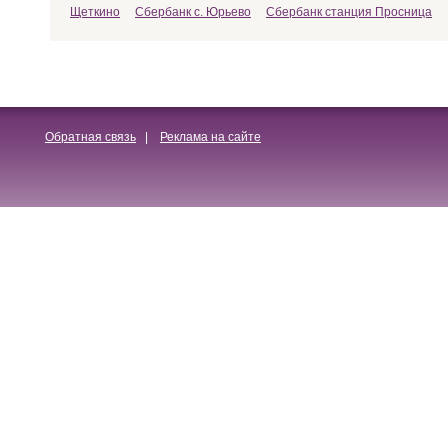
Щеткино
Сбербанк с. Юрьево
Сбербанк станция Просница
Обратная связь
|
Реклама на сайте