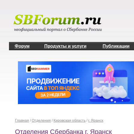
Форум
Продукты и услуги
Публикации
Главная
/
Отделения
/
Кировская область
/
г. Яранск
Отделения Сбербанка г. Яранск