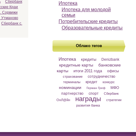
ь
Сбербанк
Ипотека
сские Краи
Ипотека для молодой
. Сорвижи
семьи
. Утманово
Потребительские кредиты
Сбербанк с.
Образовательные кредиты
Облако тегов
Ипотека
кредиты
Denizbank
кредитные карты
банковские
карты
итоги 2011 года
офисы
сотрудничество
страхование
кредит
терминалы
конкурс
номинации
МФО
Герман Греф
партнерство
спорт
Сбербанк
награды
ОнЛ@йн
стратегии
развития банка