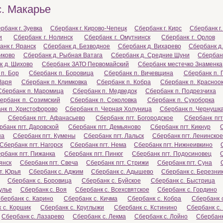
с. Макарье
рбанк г. Зуевка
Сбербанк г. Кирово-Чепецк
Сбербанк г. Кирс
Сбербанк г.
и
Сбербанк г. Нолинск
Сбербанк г. Омутнинск
Сбербанк г. Орлов
нк г. Яранск
Сбербанк д. Безводное
Сбербанк д. Вихарево
Сбербанк д
иково
Сбербанк д. Рыбная Ватага
Сбербанк д. Средние Шуни
Сбербан
к д. Шихово
Сбербанк ЗАТО Первомайский
Сбербанк местечко Знаменка
п. Бор
Сбербанк п. Боровица
Сбербанк п. Вичевщина
Сбербанк п. 
Заря
Сбербанк п. Климковка
Сбербанк п. Кобра
Сбербанк п. Красноо
Сбербанк п. Маромица
Сбербанк п. Медведок
Сбербанк п. Подрезчиха
ербанк п. Созимский
Сбербанк п. Соколовка
Сбербанк п. Сухоборка
нк п. Христофорово
Сбербанк п. Черная Холуница
Сбербанк п. Чернушк
Сбербанк пгт. Афанасьево
Сбербанк пгт. Богородское
Сбербанк пгт
рбанк пгт. Даровской
Сбербанк пгт. Демьяново
Сбербанк пгт. Кикнур
на
Сбербанк пгт. Кумены
Сбербанк пгт. Лальск
Сбербанк пгт. Ленинско
Сбербанк пгт. Нагорск
Сбербанк пгт. Нема
Сбербанк пгт. Нижнеивкино
рбанк пгт. Пижанка
Сбербанк пгт. Пинюг
Сбербанк пгт. Подосиновец
янск
Сбербанк пгт. Свеча
Сбербанк пгт. Стрижи
Сбербанк пгт. Суна
т. Юрья
Сбербанк с. Аджим
Сбербанк с. Адышево
Сбербанк с. Березни
Сбербанк с. Боровица
Сбербанк с. Буйское
Сбербанк с. Быстрица
улье
Сбербанк с. Воя
Сбербанк с. Всехсвятское
Сбербанк с. Гордино
бербанк с. Карино
Сбербанк с. Кичма
Сбербанк с. Кобра
Сбербанк 
 с. Коршик
Сбербанк с. Круглыжи
Сбербанк с. Кстинино
Сбербанк с.
Сбербанк с. Лазарево
Сбербанк с. Лекма
Сбербанк с. Лойно
Сбербанк