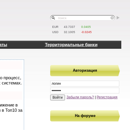
EUR
43.7337
0.0405
USD
32.1005
-0.0245
аты
Территориальные банки
Авторизация
то процесс,
 системах.
Забыли пароль?
|
Регистрация
вижение в
 в Топ10 за
На форуме