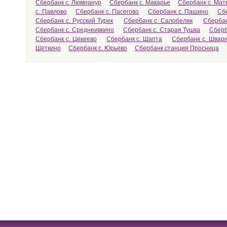
Сбербанк с. Люмпанур
Сбербанк с. Макарье
Сбербанк с. Мат
с. Павлово
Сбербанк с. Пасегово
Сбербанк с. Пашино
Сб
Сбербанк с. Русский Турек
Сбербанк с. Салобеляк
Сбербан
Сбербанк с. Среднеивкино
Сбербанк с. Старая Тушка
Сберб
Сбербанк с. Цекеево
Сбербанк с. Шапта
Сбербанк с. Швар
Щеткино
Сбербанк с. Юрьево
Сбербанк станция Просница