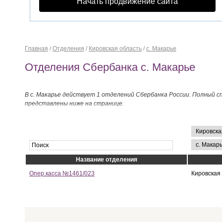
Начать продвижение сайта
Главная
/
Отделения
/
Кировская область
/
с. Макарье
Отделения Сбербанка с. Макарье
В с. Макарье действует 1 отделений Сбербанка России. Полный с
представлены ниже на странице.
Название отделения
Опер.касса №1461/023
Кировская 