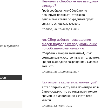
Неужели в сбербанке нет выгодных
вкладов?
Греф сообщил , что Сбербанк не
планирует повышать ставки по
депозитам, ставки по кредитам будет
снижать вслед за ключево...
Chance, 26 Сентября 2017
как СБер избегает сокращения
людей подводя их под увольнение
енных пунктах
по собственному желанию
Сбербанк намерен заменить 4,5 тыс.
сотрудников искусственным интеллектом.
Грядет очередное сокращение? Слова о
том , что...
Chance, 26 Сентября 2017
ефон
Как открыть карту виза моментум?
Хотел открыть карту виза моментум, но в
банке сказали, что ее открывают только
временно в дополнение к карте виза
класси...
Chance, 13 Июня 2017