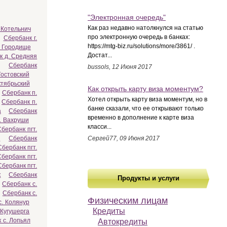
"Электронная очередь"
Как раз недавно натолкнулся на статью
 Котельнич
про электронную очередь в банках:
Сбербанк г.
https://mtg-biz.ru/solutions/more/3861/ .
. Городище
Достат...
к д. Средняя
Сбербанк
bussols, 12 Июня 2017
Гостовский
ктябрьский
Как открыть карту виза моментум?
Сбербанк п.
Хотел открыть карту виза моментум, но в
Сбербанк п.
банке сказали, что ее открывают только
а
Сбербанк
временно в дополнение к карте виза
. Вахруши
класси...
Сбербанк пгт.
е
Сбербанк
Сергей77, 09 Июня 2017
Сбербанк пгт.
Сбербанк пгт.
Сбербанк пгт.
к
Сбербанк
Продукты и услуги
Сбербанк с.
Сбербанк с.
Физическим лицам
с. Колянур
Кредиты
 Кугушерга
 с. Лопьял
Автокредиты