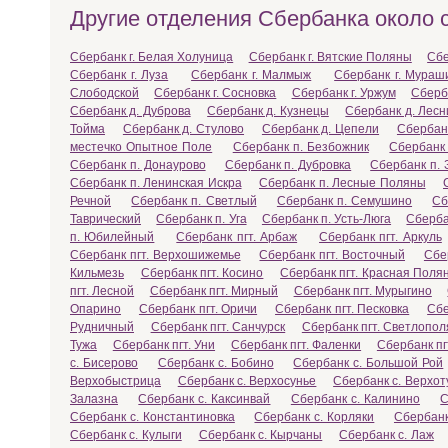
Другие отделения Сбербанка около 
Сбербанк г. Белая Холуница
Сбербанк г. Вятские Поляны
Сбе
Сбербанк г. Луза
Сбербанк г. Малмыж
Сбербанк г. Мураш
Слободской
Сбербанк г. Сосновка
Сбербанк г. Уржум
Сберба
Сбербанк д. Дуброва
Сбербанк д. Кузнецы
Сбербанк д. Лесн
Тойма
Сбербанк д. Стулово
Сбербанк д. Цепели
Сбербан
местечко Опытное Поле
Сбербанк п. Безбожник
Сбербанк 
Сбербанк п. Донаурово
Сбербанк п. Дубровка
Сбербанк п. 
Сбербанк п. Ленинская Искра
Сбербанк п. Лесные Поляны
Речной
Сбербанк п. Светлый
Сбербанк п. Семушино
Сб
Таврический
Сбербанк п. Уга
Сбербанк п. Усть-Люга
Сберба
п. Юбилейный
Сбербанк пгт. Арбаж
Сбербанк пгт. Аркуль
Сбербанк пгт. Верхошижемье
Сбербанк пгт. Восточный
Сбе
Кильмезь
Сбербанк пгт. Косино
Сбербанк пгт. Красная Поля
пгт. Лесной
Сбербанк пгт. Мирный
Сбербанк пгт. Мурыгино
Опарино
Сбербанк пгт. Оричи
Сбербанк пгт. Песковка
Сбе
Рудничный
Сбербанк пгт. Санчурск
Сбербанк пгт. Светлопол
Тужа
Сбербанк пгт. Уни
Сбербанк пгт. Фаленки
Сбербанк пг
с. Бисерово
Сбербанк с. Бобино
Сбербанк с. Большой Рой
Верхобыстрица
Сбербанк с. Верхосунье
Сбербанк с. Верхот
Залазна
Сбербанк с. Каксинвай
Сбербанк с. Калинино
С
Сбербанк с. Константиновка
Сбербанк с. Корляки
Сбербанк
Сбербанк с. Кулыги
Сбербанк с. Кырчаны
Сбербанк с. Лаж