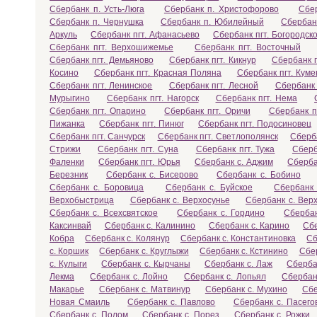
Сбербанк п. Усть-Люга
Сбербанк п. Христофорово
Сбе
Сбербанк п. Чернушка
Сбербанк п. Юбилейный
Сбербан
Аркуль
Сбербанк пгт. Афанасьево
Сбербанк пгт. Богородск
Сбербанк пгт. Верхошижемье
Сбербанк пгт. Восточный
Сбербанк пгт. Демьяново
Сбербанк пгт. Кикнур
Сбербанк п
Косино
Сбербанк пгт. Красная Поляна
Сбербанк пгт. Кум
Сбербанк пгт. Ленинское
Сбербанк пгт. Лесной
Сбербанк 
Мурыгино
Сбербанк пгт. Нагорск
Сбербанк пгт. Нема
Сбербанк пгт. Опарино
Сбербанк пгт. Оричи
Сбербанк п
Пижанка
Сбербанк пгт. Пинюг
Сбербанк пгт. Подосиновец
Сбербанк пгт. Санчурск
Сбербанк пгт. Светлополянск
Сберба
Стрижи
Сбербанк пгт. Суна
Сбербанк пгт. Тужа
Сберб
Фаленки
Сбербанк пгт. Юрья
Сбербанк с. Аджим
Сберба
Березник
Сбербанк с. Бисерово
Сбербанк с. Бобино
Сбербанк с. Боровица
Сбербанк с. Буйское
Сбербанк 
Верхобыстрица
Сбербанк с. Верхосунье
Сбербанк с. Вер
Сбербанк с. Всехсвятское
Сбербанк с. Гордино
Сбербан
Каксинвай
Сбербанк с. Калинино
Сбербанк с. Карино
Сбе
Кобра
Сбербанк с. Колянур
Сбербанк с. Константиновка
Сб
с. Коршик
Сбербанк с. Круглыжи
Сбербанк с. Кстинино
Сбер
с. Кулыги
Сбербанк с. Кырчаны
Сбербанк с. Лаж
Сберба
Лекма
Сбербанк с. Лойно
Сбербанк с. Лопьял
Сбербан
Макарье
Сбербанк с. Матвинур
Сбербанк с. Мухино
Сбе
Новая Смаиль
Сбербанк с. Павлово
Сбербанк с. Пасего
Сбербанк с. Полом
Сбербанк с. Порез
Сбербанк с. Рожки