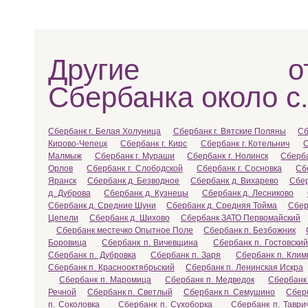
Другие отд
Сбербанка около с
Сбербанк г. Белая Холуница
Сбербанк г. Вятские Поляны
Сб
Кирово-Чепецк
Сбербанк г. Кирс
Сбербанк г. Котельнич
С
Малмыж
Сбербанк г. Мураши
Сбербанк г. Нолинск
Сберба
Орлов
Сбербанк г. Слободской
Сбербанк г. Сосновка
Сб
Яранск
Сбербанк д. Безводное
Сбербанк д. Вихарево
Сбер
д. Дуброва
Сбербанк д. Кузнецы
Сбербанк д. Лесниково
Сбербанк д. Средние Шуни
Сбербанк д. Средняя Тойма
Сбер
Цепели
Сбербанк д. Шихово
Сбербанк ЗАТО Первомайский
Сбербанк местечко Опытное Поле
Сбербанк п. Безбожник
Боровица
Сбербанк п. Вичевщина
Сбербанк п. Гостовский
Сбербанк п. Дубровка
Сбербанк п. Заря
Сбербанк п. Клим
Сбербанк п. Краснооктябрьский
Сбербанк п. Ленинская Искра
Сбербанк п. Маромица
Сбербанк п. Медведок
Сбербанк
Речной
Сбербанк п. Светлый
Сбербанк п. Семушино
Сбер
п. Соколовка
Сбербанк п. Сухоборка
Сбербанк п. Таври