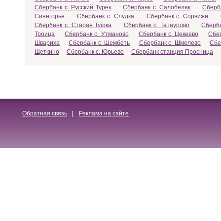
Сбербанк с. Русский Турек
Сбербанк с. Салобеляк
Сберб
Синегорье
Сбербанк с. Слудка
Сбербанк с. Сорвижи
Сбербанк с. Старая Тушка
Сбербанк с. Татаурово
Сберба
Троица
Сбербанк с. Утманово
Сбербанк с. Цекеево
Сбе
Швариха
Сбербанк с. Шембеть
Сбербанк с. Шмелево
Сбе
Щеткино
Сбербанк с. Юрьево
Сбербанк станция Просница
Обратная связь
|
Реклама на сайте