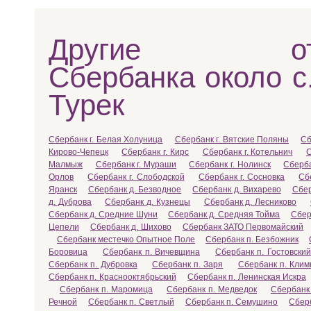
Другие отд
Сбербанка около с
Турек
Сбербанк г. Белая Холуница
Сбербанк г. Вятские Поляны
Сб
Кирово-Чепецк
Сбербанк г. Кирс
Сбербанк г. Котельнич
С
Малмыж
Сбербанк г. Мураши
Сбербанк г. Нолинск
Сберба
Орлов
Сбербанк г. Слободской
Сбербанк г. Сосновка
Сб
Яранск
Сбербанк д. Безводное
Сбербанк д. Вихарево
Сбер
д. Дуброва
Сбербанк д. Кузнецы
Сбербанк д. Лесниково
Сбербанк д. Средние Шуни
Сбербанк д. Средняя Тойма
Сбер
Цепели
Сбербанк д. Шихово
Сбербанк ЗАТО Первомайский
Сбербанк местечко Опытное Поле
Сбербанк п. Безбожник
Боровица
Сбербанк п. Вичевщина
Сбербанк п. Гостовский
Сбербанк п. Дубровка
Сбербанк п. Заря
Сбербанк п. Клим
Сбербанк п. Краснооктябрьский
Сбербанк п. Ленинская Искра
Сбербанк п. Маромица
Сбербанк п. Медведок
Сбербанк
Речной
Сбербанк п. Светлый
Сбербанк п. Семушино
Сбер