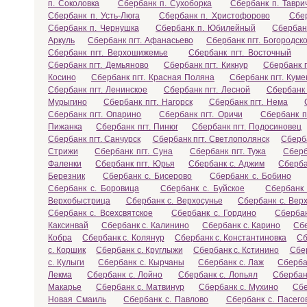
п. Соколовка
Сбербанк п. Сухоборка
Сбербанк п. Таври
Сбербанк п. Усть-Люга
Сбербанк п. Христофорово
Сбе
Сбербанк п. Чернушка
Сбербанк п. Юбилейный
Сбербан
Аркуль
Сбербанк пгт. Афанасьево
Сбербанк пгт. Богородск
Сбербанк пгт. Верхошижемье
Сбербанк пгт. Восточный
Сбербанк пгт. Демьяново
Сбербанк пгт. Кикнур
Сбербанк п
Косино
Сбербанк пгт. Красная Поляна
Сбербанк пгт. Кум
Сбербанк пгт. Ленинское
Сбербанк пгт. Лесной
Сбербанк 
Мурыгино
Сбербанк пгт. Нагорск
Сбербанк пгт. Нема
Сбербанк пгт. Опарино
Сбербанк пгт. Оричи
Сбербанк п
Пижанка
Сбербанк пгт. Пинюг
Сбербанк пгт. Подосиновец
Сбербанк пгт. Санчурск
Сбербанк пгт. Светлополянск
Сберба
Стрижи
Сбербанк пгт. Суна
Сбербанк пгт. Тужа
Сберб
Фаленки
Сбербанк пгт. Юрья
Сбербанк с. Аджим
Сберба
Березник
Сбербанк с. Бисерово
Сбербанк с. Бобино
Сбербанк с. Боровица
Сбербанк с. Буйское
Сбербанк 
Верхобыстрица
Сбербанк с. Верхосунье
Сбербанк с. Вер
Сбербанк с. Всехсвятское
Сбербанк с. Гордино
Сбербан
Каксинвай
Сбербанк с. Калинино
Сбербанк с. Карино
Сбе
Кобра
Сбербанк с. Колянур
Сбербанк с. Константиновка
Сб
с. Коршик
Сбербанк с. Круглыжи
Сбербанк с. Кстинино
Сбер
с. Кулыги
Сбербанк с. Кырчаны
Сбербанк с. Лаж
Сберба
Лекма
Сбербанк с. Лойно
Сбербанк с. Лопьял
Сбербан
Макарье
Сбербанк с. Матвинур
Сбербанк с. Мухино
Сбе
Новая Смаиль
Сбербанк с. Павлово
Сбербанк с. Пасего