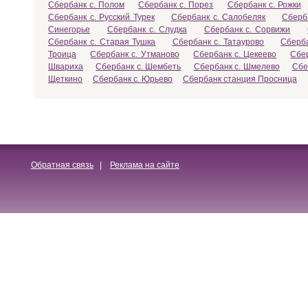
Сбербанк с. Полом
Сбербанк с. Порез
Сбербанк с. Рожки
Сбербанк с. Русский Турек
Сбербанк с. Салобеляк
Сберб
Синегорье
Сбербанк с. Слудка
Сбербанк с. Сорвижи
Сбербанк с. Старая Тушка
Сбербанк с. Татаурово
Сберба
Троица
Сбербанк с. Утманово
Сбербанк с. Цекеево
Сбе
Швариха
Сбербанк с. Шембеть
Сбербанк с. Шмелево
Сбе
Щеткино
Сбербанк с. Юрьево
Сбербанк станция Просница
Обратная связь
|
Реклама на сайте