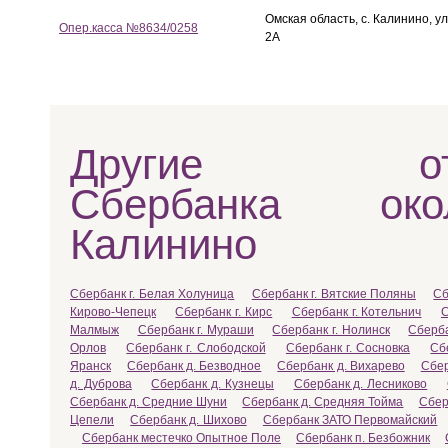
Омская область, с. Калинино, ул
Опер.касса №8634/0258
2А
Другие отд
Сбербанка ок
Калинино
Сбербанк г. Белая Холуница
Сбербанк г. Вятские Поляны
Сб
Кирово-Чепецк
Сбербанк г. Кирс
Сбербанк г. Котельнич
С
Малмыж
Сбербанк г. Мураши
Сбербанк г. Нолинск
Сберба
Орлов
Сбербанк г. Слободской
Сбербанк г. Сосновка
Сб
Яранск
Сбербанк д. Безводное
Сбербанк д. Вихарево
Сбер
д. Дуброва
Сбербанк д. Кузнецы
Сбербанк д. Лесниково
Сбербанк д. Средние Шуни
Сбербанк д. Средняя Тойма
Сбер
Цепели
Сбербанк д. Шихово
Сбербанк ЗАТО Первомайский
Сбербанк местечко Опытное Поле
Сбербанк п. Безбожник