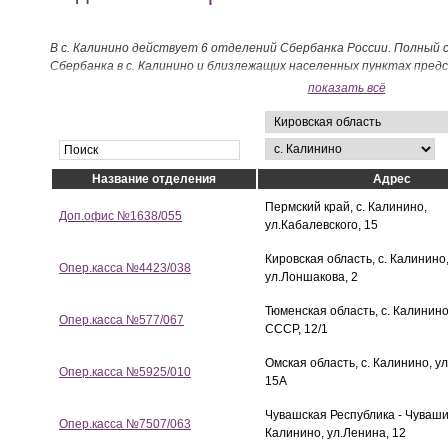
В с. Калинино действует 6 отделений Сбербанка России. Полный 
Сбербанка в с. Калинино и близлежащих населенных пунктах пред
показать всё
Название отделения
Адрес
Пермский край, с. Калинино,
Доп.офис №1638/055
ул.Кабалевского, 15
Кировская область, с. Калинино
Опер.касса №4423/038
ул.Лоншакова, 2
Тюменская область, с. Калинино
Опер.касса №577/067
СССР, 12/1
Омская область, с. Калинино, ул
Опер.касса №5925/010
15А
Чувашская Республика - Чувашия
Опер.касса №7507/063
Калинино, ул.Ленина, 12