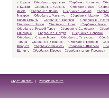
с. Коршик
Сбербанк с. Круглыжи
Сбербанк с. Кстинино
Сбер
с. Кулыги
Сбербанк с. Кырчаны
Сбербанк с. Лаж
Сберба
Лекма
Сбербанк с. Лойно
Сбербанк с. Лопьял
Сбербан
Макарье
Сбербанк с. Матвинур
Сбербанк с. Мухино
Сбе
Новая Смаиль
Сбербанк с. Павлово
Сбербанк с. Пасего
Сбербанк с. Полом
Сбербанк с. Порез
Сбербанк с. Рожки
Сбербанк с. Русский Турек
Сбербанк с. Салобеляк
Сберб
Синегорье
Сбербанк с. Слудка
Сбербанк с. Сорвижи
Сбербанк с. Старая Тушка
Сбербанк с. Татаурово
Сберба
Троица
Сбербанк с. Утманово
Сбербанк с. Цекеево
Сбе
Швариха
Сбербанк с. Шембеть
Сбербанк с. Шмелево
Сбе
Щеткино
Сбербанк с. Юрьево
Сбербанк станция Просница
Обратная связь
|
Реклама на сайте