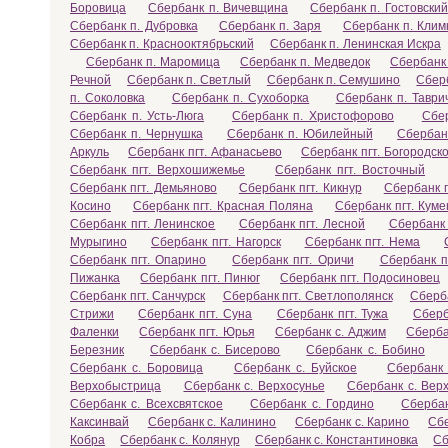
Боровица
Сбербанк п. Вичевщина
Сбербанк п. Гостовский
Сбербанк п. Дубровка
Сбербанк п. Заря
Сбербанк п. Клим
Сбербанк п. Краснооктябрьский
Сбербанк п. Ленинская Искра
Сбербанк п. Маромица
Сбербанк п. Медведок
Сбербанк
Речной
Сбербанк п. Светлый
Сбербанк п. Семушино
Сбер
п. Соколовка
Сбербанк п. Сухоборка
Сбербанк п. Таври
Сбербанк п. Усть-Люга
Сбербанк п. Христофорово
Сбе
Сбербанк п. Чернушка
Сбербанк п. Юбилейный
Сбербан
Аркуль
Сбербанк пгт. Афанасьево
Сбербанк пгт. Богородск
Сбербанк пгт. Верхошижемье
Сбербанк пгт. Восточный
Сбербанк пгт. Демьяново
Сбербанк пгт. Кикнур
Сбербанк п
Косино
Сбербанк пгт. Красная Поляна
Сбербанк пгт. Кум
Сбербанк пгт. Ленинское
Сбербанк пгт. Лесной
Сбербанк 
Мурыгино
Сбербанк пгт. Нагорск
Сбербанк пгт. Нема
Сбербанк пгт. Опарино
Сбербанк пгт. Оричи
Сбербанк п
Пижанка
Сбербанк пгт. Пинюг
Сбербанк пгт. Подосиновец
Сбербанк пгт. Санчурск
Сбербанк пгт. Светлополянск
Сберба
Стрижи
Сбербанк пгт. Суна
Сбербанк пгт. Тужа
Сберб
Фаленки
Сбербанк пгт. Юрья
Сбербанк с. Аджим
Сберба
Березник
Сбербанк с. Бисерово
Сбербанк с. Бобино
Сбербанк с. Боровица
Сбербанк с. Буйское
Сбербанк 
Верхобыстрица
Сбербанк с. Верхосунье
Сбербанк с. Вер
Сбербанк с. Всехсвятское
Сбербанк с. Гордино
Сбербан
Каксинвай
Сбербанк с. Калинино
Сбербанк с. Карино
Сбе
Кобра
Сбербанк с. Колянур
Сбербанк с. Константиновка
Сб