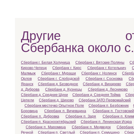
Другие отд
Сбербанка около с
Сбербанк г. Белая Холуница
Сбербанк г. Вятские Поляны
Сб
Кирово-Чепецк
Сбербанк г. Кирс
Сбербанк г. Котельнич
С
Малмыж
Сбербанк г. Мураши
Сбербанк г. Нолинск
Сберба
Орлов
Сбербанк г. Слободской
Сбербанк г. Сосновка
Сб
Яранск
Сбербанк д. Безводное
Сбербанк д. Вихарево
Сбер
д. Дуброва
Сбербанк д. Кузнецы
Сбербанк д. Лесниково
Сбербанк д. Средние Шуни
Сбербанк д. Средняя Тойма
Сбер
Цепели
Сбербанк д. Шихово
Сбербанк ЗАТО Первомайский
Сбербанк местечко Опытное Поле
Сбербанк п. Безбожник
Боровица
Сбербанк п. Вичевщина
Сбербанк п. Гостовский
Сбербанк п. Дубровка
Сбербанк п. Заря
Сбербанк п. Клим
Сбербанк п. Краснооктябрьский
Сбербанк п. Ленинская Искра
Сбербанк п. Маромица
Сбербанк п. Медведок
Сбербанк
Речной
Сбербанк п. Светлый
Сбербанк п. Семушино
Сбер