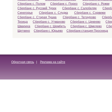
Сбербанк с. Полом
Сбербанк с. Порез
Сбербанк с. Рожки
Сбербанк с. Русский Турек
Сбербанк с. Салобеляк
Сберб
Синегорье
Сбербанк с. Слудка
Сбербанк с. Сорвижи
Сбербанк с. Старая Тушка
Сбербанк с. Татаурово
Сберба
Троица
Сбербанк с. Утманово
Сбербанк с. Цекеево
Сбе
Швариха
Сбербанк с. Шембеть
Сбербанк с. Шмелево
Сбе
Щеткино
Сбербанк с. Юрьево
Сбербанк станция Просница
Обратная связь
|
Реклама на сайте