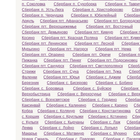
п. Соколовка
Сбербанк п. Сухоборка
Сбербанк п. Таври
Сбербанк п. Усть-Люга
Сбербанк п. Христофорово
Сбе
Сбербанк п. Чернушка
Сбербанк п. Юбилейный
Сбербан
Аркуль
Сбербанк пгт. Афанасьево
Сбербанк пгт. Богородск
Сбербанк пгт. Верхошижемье
Сбербанк пгт. Восточный
Сбербанк пгт. Демьяново
Сбербанк пгт. Кикнур
Сбербанк п
Косино
Сбербанк пгт. Красная Поляна
Сбербанк пгт. Кум
Сбербанк пгт. Ленинское
Сбербанк пгт. Лесной
Сбербанк 
Мурыгино
Сбербанк пгт. Нагорск
Сбербанк пгт. Нема
Сбербанк пгт. Опарино
Сбербанк пгт. Оричи
Сбербанк п
Пижанка
Сбербанк пгт. Пинюг
Сбербанк пгт. Подосиновец
Сбербанк пгт. Санчурск
Сбербанк пгт. Светлополянск
Сберба
Стрижи
Сбербанк пгт. Суна
Сбербанк пгт. Тужа
Сберб
Фаленки
Сбербанк пгт. Юрья
Сбербанк с. Аджим
Сберба
Березник
Сбербанк с. Бисерово
Сбербанк с. Бобино
Сбербанк с. Боровица
Сбербанк с. Буйское
Сбербанк 
Верхобыстрица
Сбербанк с. Верхосунье
Сбербанк с. Вер
Сбербанк с. Всехсвятское
Сбербанк с. Гордино
Сбербан
Каксинвай
Сбербанк с. Калинино
Сбербанк с. Карино
Сбе
Кобра
Сбербанк с. Колянур
Сбербанк с. Константиновка
Сб
с. Коршик
Сбербанк с. Круглыжи
Сбербанк с. Кстинино
Сбер
с. Кулыги
Сбербанк с. Кырчаны
Сбербанк с. Лаж
Сберба
Лекма
Сбербанк с. Лойно
Сбербанк с. Лопьял
Сбербан
Макарье
Сбербанк с. Матвинур
Сбербанк с. Мухино
Сбе
Новая Смаиль
Сбербанк с. Павлово
Сбербанк с. Пасего