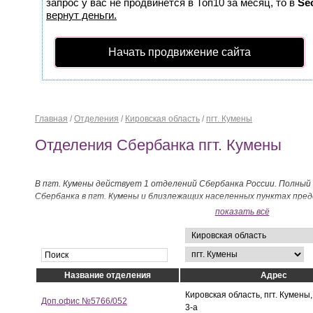
запрос у вас не продвинется в Топ10 за месяц, то в
Se
вернут деньги.
Начать продвижение сайта
Главная
/
Отделения
/
Кировская область
/
пгт. Кумены
Отделения Сбербанка пгт. Кумены
В пгт. Кумены действует 1 отделений Сбербанка России. Полный
Сбербанка в пгт. Кумены и близлежащих населенных пунктах пре
показать всё
Название отделения
Адрес
Кировская область, пгт. Кумены,
Доп.офис №5766/052
3-а