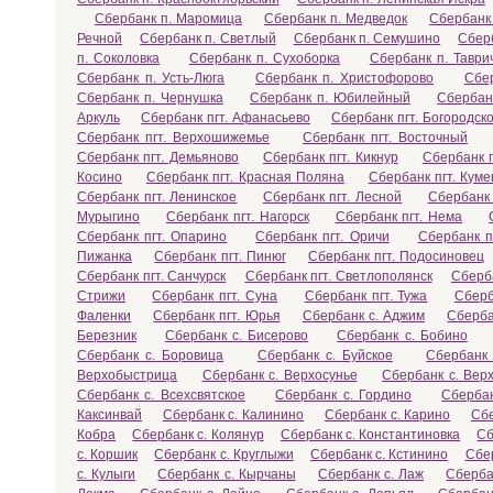
Сбербанк п. Маромица
Сбербанк п. Медведок
Сбербанк
Речной
Сбербанк п. Светлый
Сбербанк п. Семушино
Сбер
п. Соколовка
Сбербанк п. Сухоборка
Сбербанк п. Таври
Сбербанк п. Усть-Люга
Сбербанк п. Христофорово
Сбе
Сбербанк п. Чернушка
Сбербанк п. Юбилейный
Сбербан
Аркуль
Сбербанк пгт. Афанасьево
Сбербанк пгт. Богородск
Сбербанк пгт. Верхошижемье
Сбербанк пгт. Восточный
Сбербанк пгт. Демьяново
Сбербанк пгт. Кикнур
Сбербанк п
Косино
Сбербанк пгт. Красная Поляна
Сбербанк пгт. Кум
Сбербанк пгт. Ленинское
Сбербанк пгт. Лесной
Сбербанк 
Мурыгино
Сбербанк пгт. Нагорск
Сбербанк пгт. Нема
Сбербанк пгт. Опарино
Сбербанк пгт. Оричи
Сбербанк п
Пижанка
Сбербанк пгт. Пинюг
Сбербанк пгт. Подосиновец
Сбербанк пгт. Санчурск
Сбербанк пгт. Светлополянск
Сберба
Стрижи
Сбербанк пгт. Суна
Сбербанк пгт. Тужа
Сберб
Фаленки
Сбербанк пгт. Юрья
Сбербанк с. Аджим
Сберба
Березник
Сбербанк с. Бисерово
Сбербанк с. Бобино
Сбербанк с. Боровица
Сбербанк с. Буйское
Сбербанк 
Верхобыстрица
Сбербанк с. Верхосунье
Сбербанк с. Вер
Сбербанк с. Всехсвятское
Сбербанк с. Гордино
Сбербан
Каксинвай
Сбербанк с. Калинино
Сбербанк с. Карино
Сбе
Кобра
Сбербанк с. Колянур
Сбербанк с. Константиновка
Сб
с. Коршик
Сбербанк с. Круглыжи
Сбербанк с. Кстинино
Сбер
с. Кулыги
Сбербанк с. Кырчаны
Сбербанк с. Лаж
Сберба