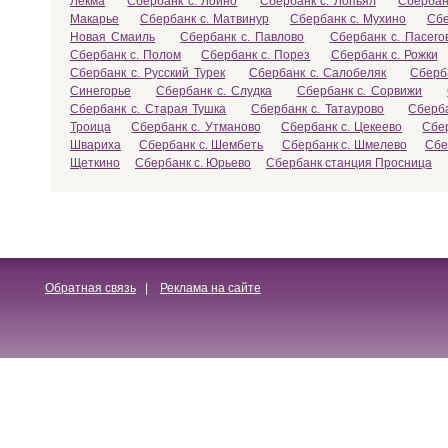
Лекма
Сбербанк с. Лойно
Сбербанк с. Лопьял
Сбербан
Макарье
Сбербанк с. Матвинур
Сбербанк с. Мухино
Сбе
Новая Смаиль
Сбербанк с. Павлово
Сбербанк с. Пасего
Сбербанк с. Полом
Сбербанк с. Порез
Сбербанк с. Рожки
Сбербанк с. Русский Турек
Сбербанк с. Салобеляк
Сберб
Синегорье
Сбербанк с. Слудка
Сбербанк с. Сорвижи
Сбербанк с. Старая Тушка
Сбербанк с. Татаурово
Сберба
Троица
Сбербанк с. Утманово
Сбербанк с. Цекеево
Сбе
Швариха
Сбербанк с. Шембеть
Сбербанк с. Шмелево
Сбе
Щеткино
Сбербанк с. Юрьево
Сбербанк станция Просница
Обратная связь
|
Реклама на сайте