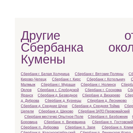
Другие отд
Сбербанка око
Кумены
Сбербанк г. Белая Холуница
Сбербанк г. Вятские Поляны
Сб
Кирово-Чепецк
Сбербанк г. Кирс
Сбербанк г. Котельнич
С
Малмыж
Сбербанк г. Мураши
Сбербанк г. Нолинск
Сберба
Орлов
Сбербанк г. Слободской
Сбербанк г. Сосновка
Сб
Яранск
Сбербанк д. Безводное
Сбербанк д. Вихарево
Сбер
д. Дуброва
Сбербанк д. Кузнецы
Сбербанк д. Лесниково
Сбербанк д. Средние Шуни
Сбербанк д. Средняя Тойма
Сбер
Цепели
Сбербанк д. Шихово
Сбербанк ЗАТО Первомайский
Сбербанк местечко Опытное Поле
Сбербанк п. Безбожник
Боровица
Сбербанк п. Вичевщина
Сбербанк п. Гостовский
Сбербанк п. Дубровка
Сбербанк п. Заря
Сбербанк п. Клим
Сбербанк п. Краснооктябрьский
Сбербанк п. Ленинская Искра