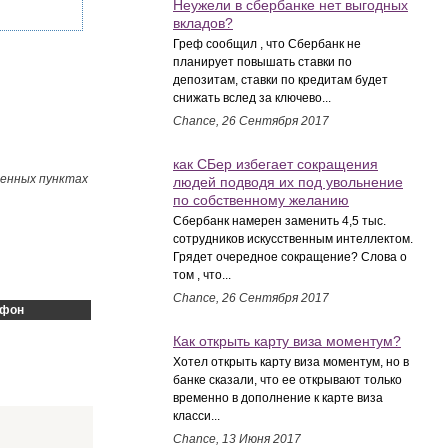
Неужели в сбербанке нет выгодных
вкладов?
Греф сообщил , что Сбербанк не
планирует повышать ставки по
депозитам, ставки по кредитам будет
снижать вслед за ключево...
Chance, 26 Сентября 2017
как СБер избегает сокращения
ленных пунктах
людей подводя их под увольнение
по собственному желанию
Сбербанк намерен заменить 4,5 тыс.
сотрудников искусственным интеллектом.
Грядет очередное сокращение? Слова о
том , что...
Chance, 26 Сентября 2017
ефон
Как открыть карту виза моментум?
Хотел открыть карту виза моментум, но в
банке сказали, что ее открывают только
временно в дополнение к карте виза
класси...
Chance, 13 Июня 2017