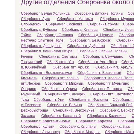
Другие отделения Сбербанка около п
Сбербанк г. Белая Холуница
Сбербанк г. Вятские Поляны
Сбе
Сбербанк г. Луза
Сбербанк г. Малмыж
Сбербанк г. Мураш
Слободской
Сбербанк г. Сосновка
Сбербанк г. Уржум
Сберба
Сбербанк д. Дуброва
Сбербанк д. Кузнецы
Сбербанк д. Лесн
Тойма
Сбербанк д. Стулово
Сбербанк д. Цепели
Сбербан
местечко Опытное Поле
Сбербанк п. Безбожник
Сбербанк 
Сбербанк п. Донаурово
Сбербанк п. Дубровка
Сбербанк п. 
Сбербанк п. Ленинская Искра
Сбербанк п. Лесные Поляны
Речной
Сбербанк п. Светлый
Сбербанк п. Семушино
Сб
Таврический
Сбербанк п. Уга
Сбербанк п. Усть-Люга
Сберба
п. Юбилейный
Сбербанк пгт. Арбаж
Сбербанк пгт. Аркуль
Сбербанк пгт. Верхошижемье
Сбербанк пгт. Восточный
Сбе
Кильмезь
Сбербанк пгт. Косино
Сбербанк пгт. Красная Поля
пгт. Лесной
Сбербанк пгт. Мирный
Сбербанк пгт. Мурыгино
Опарино
Сбербанк пгт. Оричи
Сбербанк пгт. Песковка
Сбе
Рудничный
Сбербанк пгт. Санчурск
Сбербанк пгт. Светлопол
Тужа
Сбербанк пгт. Уни
Сбербанк пгт. Фаленки
Сбербанк пг
с. Бисерово
Сбербанк с. Бобино
Сбербанк с. Большой Рой
Верхобыстрица
Сбербанк с. Верхосунье
Сбербанк с. Верхот
Залазна
Сбербанк с. Каксинвай
Сбербанк с. Калинино
С
Сбербанк с. Константиновка
Сбербанк с. Корляки
Сбербанк
Сбербанк с. Кулыги
Сбербанк с. Кырчаны
Сбербанк с. Лаж
Сбербанк с. Люмпанур
Сбербанк с. Макарье
Сбербанк с. Мат