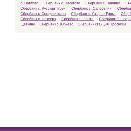
с. Павлово
Сбербанк с. Пасегово
Сбербанк с. Пашино
Сб
Сбербанк с. Русский Турек
Сбербанк с. Салобеляк
Сбербан
Сбербанк с. Среднеивкино
Сбербанк с. Старая Тушка
Сберб
Сбербанк с. Цекеево
Сбербанк с. Шапта
Сбербанк с. Швар
Щеткино
Сбербанк с. Юрьево
Сбербанк станция Просница