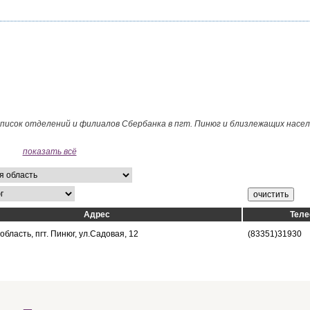
список отделений и филиалов Сбербанка в пгт. Пинюг и близлежащих насе
показать всё
Адрес
Тел
область, пгт. Пинюг, ул.Садовая, 12
(83351)31930