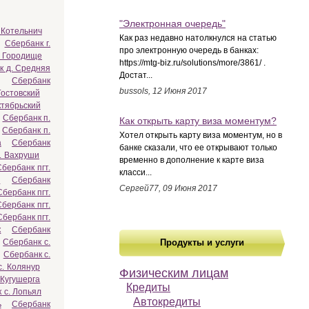
"Электронная очередь"
 Котельнич
Как раз недавно натолкнулся на статью
Сбербанк г.
про электронную очередь в банках:
. Городище
https://mtg-biz.ru/solutions/more/3861/ .
к д. Средняя
Достат...
Сбербанк
bussols, 12 Июня 2017
Гостовский
ктябрьский
Сбербанк п.
Как открыть карту виза моментум?
Сбербанк п.
Хотел открыть карту виза моментум, но в
а
Сбербанк
банке сказали, что ее открывают только
. Вахруши
временно в дополнение к карте виза
Сбербанк пгт.
класси...
е
Сбербанк
Сергей77, 09 Июня 2017
Сбербанк пгт.
Сбербанк пгт.
Сбербанк пгт.
к
Сбербанк
Сбербанк с.
Продукты и услуги
Сбербанк с.
с. Колянур
Физическим лицам
 Кугушерга
Кредиты
 с. Лопьял
Автокредиты
ь
Сбербанк