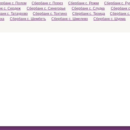
ербанк с. Полом
Сбербанк с. Порез
Сбербанк с. Рожки
Сбербанк с. Ру
к с. Сердеж
Сбербанк с. Синегорье
Сбербанк с. Слудка
Сбербанк с
анк с. Татаурово
Сбербанк с. Тохтино
Сбербанк с. Троица
Сбербанк с
иха
Сбербанк с. Шембеть
Сбербанк с. Шмелево
Сбербанк с. Шурма