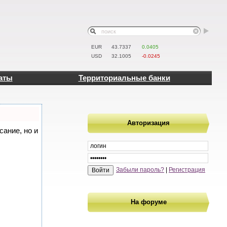
EUR
43.7337
0.0405
USD
32.1005
-0.0245
аты
Территориальные банки
Авторизация
сание, но и
Забыли пароль?
|
Регистрация
На форуме