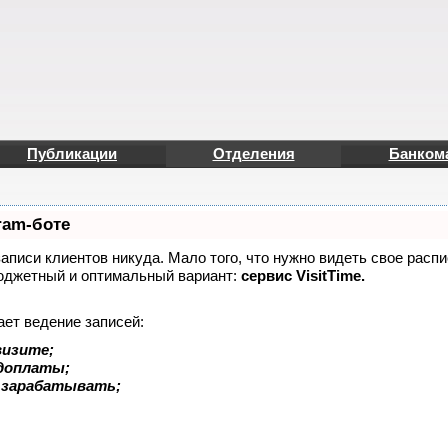
Публикации
Отделения
Банком
ram-боте
записи клиентов никуда. Мало того, что нужно видеть свое распи
юджетный и оптимальный вариант:
сервис VisitTime.
ает ведение записей:
визите;
едоплаты;
 зарабатывать;