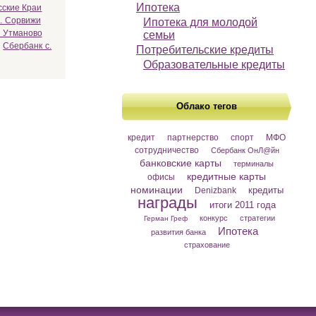
Ипотека
сские Краи
. Сорвижи
Ипотека для молодой
. Утманово
семьи
Сбербанк с.
Потребительские кредиты
Образовательные кредиты
Облако тегов
кредит
партнерство
спорт
МФО
сотрудничество
Сбербанк ОнЛ@йн
банковские карты
терминалы
кредитные карты
офисы
номинации
кредиты
Denizbank
награды
итоги 2011 года
конкурс
стратегии
Герман Греф
Ипотека
развития банка
страхование