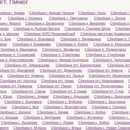
гт. Пинюг
рбанк г. Зуевка
Сбербанк г. Кирово-Чепецк
Сбербанк г. Кирс
Сбербанк г.
и
Сбербанк г. Нолинск
Сбербанк г. Омутнинск
Сбербанк г. Орлов
нк г. Яранск
Сбербанк д. Безводное
Сбербанк д. Вихарево
Сбербанк д
иково
Сбербанк д. Рыбная Ватага
Сбербанк д. Средние Шуни
Сбербан
к д. Шихово
Сбербанк ЗАТО Первомайский
Сбербанк местечко Знаменка
п. Бор
Сбербанк п. Боровица
Сбербанк п. Вичевщина
Сбербанк п. 
Заря
Сбербанк п. Климковка
Сбербанк п. Кобра
Сбербанк п. Красноо
Сбербанк п. Маромица
Сбербанк п. Медведок
Сбербанк п. Подрезчиха
ербанк п. Созимский
Сбербанк п. Соколовка
Сбербанк п. Сухоборка
нк п. Христофорово
Сбербанк п. Черная Холуница
Сбербанк п. Чернушк
Сбербанк пгт. Афанасьево
Сбербанк пгт. Богородское
Сбербанк пгт
рбанк пгт. Даровской
Сбербанк пгт. Демьяново
Сбербанк пгт. Кикнур
на
Сбербанк пгт. Кумены
Сбербанк пгт. Лальск
Сбербанк пгт. Ленинско
Сбербанк пгт. Нагорск
Сбербанк пгт. Нема
Сбербанк пгт. Нижнеивкино
рбанк пгт. Пижанка
Сбербанк пгт. Пинюг
Сбербанк пгт. Подосиновец
янск
Сбербанк пгт. Свеча
Сбербанк пгт. Стрижи
Сбербанк пгт. Суна
т. Юрья
Сбербанк с. Аджим
Сбербанк с. Адышево
Сбербанк с. Березни
Сбербанк с. Боровица
Сбербанк с. Буйское
Сбербанк с. Быстрица
улье
Сбербанк с. Воя
Сбербанк с. Всехсвятское
Сбербанк с. Гордино
бербанк с. Карино
Сбербанк с. Кичма
Сбербанк с. Кобра
Сбербанк 
 с. Коршик
Сбербанк с. Круглыжи
Сбербанк с. Кстинино
Сбербанк с.
Сбербанк с. Лазарево
Сбербанк с. Лекма
Сбербанк с. Лойно
Сбербанк
винур
Сбербанк с. Мухино
Сбербанк с. Муша
Сбербанк с. Новая Смаил