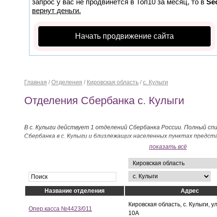
запрос у вас не продвинется в Топ10 за месяц, то в
Se
вернут деньги.
Начать продвижение сайта
Главная
/
Отделения
/
Кировская область
/
с. Кулыги
Отделения Сбербанка с. Кулыги
В с. Кулыги действует 1 отделений Сбербанка России. Полный сп
Сбербанка в с. Кулыги и близлежащих населенных пунктах предст
показать всё
Название отделения
Адрес
Кировская область, с. Кулыги, у
Опер.касса №4423/011
10А