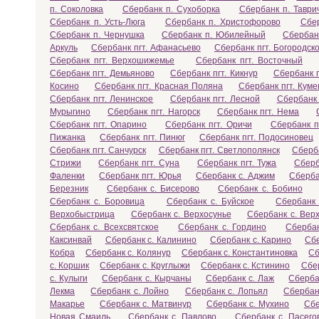
п. Соколовка
Сбербанк п. Сухоборка
Сбербанк п. Таври
Сбербанк п. Усть-Люга
Сбербанк п. Христофорово
Сбе
Сбербанк п. Чернушка
Сбербанк п. Юбилейный
Сбербан
Аркуль
Сбербанк пгт. Афанасьево
Сбербанк пгт. Богородск
Сбербанк пгт. Верхошижемье
Сбербанк пгт. Восточный
Сбербанк пгт. Демьяново
Сбербанк пгт. Кикнур
Сбербанк п
Косино
Сбербанк пгт. Красная Поляна
Сбербанк пгт. Кум
Сбербанк пгт. Ленинское
Сбербанк пгт. Лесной
Сбербанк 
Мурыгино
Сбербанк пгт. Нагорск
Сбербанк пгт. Нема
Сбербанк пгт. Опарино
Сбербанк пгт. Оричи
Сбербанк п
Пижанка
Сбербанк пгт. Пинюг
Сбербанк пгт. Подосиновец
Сбербанк пгт. Санчурск
Сбербанк пгт. Светлополянск
Сберба
Стрижи
Сбербанк пгт. Суна
Сбербанк пгт. Тужа
Сберб
Фаленки
Сбербанк пгт. Юрья
Сбербанк с. Аджим
Сберба
Березник
Сбербанк с. Бисерово
Сбербанк с. Бобино
Сбербанк с. Боровица
Сбербанк с. Буйское
Сбербанк 
Верхобыстрица
Сбербанк с. Верхосунье
Сбербанк с. Вер
Сбербанк с. Всехсвятское
Сбербанк с. Гордино
Сбербан
Каксинвай
Сбербанк с. Калинино
Сбербанк с. Карино
Сбе
Кобра
Сбербанк с. Колянур
Сбербанк с. Константиновка
Сб
с. Коршик
Сбербанк с. Круглыжи
Сбербанк с. Кстинино
Сбер
с. Кулыги
Сбербанк с. Кырчаны
Сбербанк с. Лаж
Сберба
Лекма
Сбербанк с. Лойно
Сбербанк с. Лопьял
Сбербан
Макарье
Сбербанк с. Матвинур
Сбербанк с. Мухино
Сбе
Новая Смаиль
Сбербанк с. Павлово
Сбербанк с. Пасего