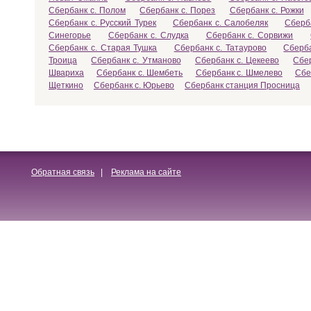
Сбербанк с. Полом
Сбербанк с. Порез
Сбербанк с. Рожки
Сбербанк с. Русский Турек
Сбербанк с. Салобеляк
Сберб
Синегорье
Сбербанк с. Слудка
Сбербанк с. Сорвижи
Сбербанк с. Старая Тушка
Сбербанк с. Татаурово
Сберба
Троица
Сбербанк с. Утманово
Сбербанк с. Цекеево
Сбе
Швариха
Сбербанк с. Шембеть
Сбербанк с. Шмелево
Сбе
Щеткино
Сбербанк с. Юрьево
Сбербанк станция Просница
Обратная связь
|
Реклама на сайте