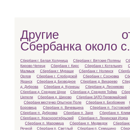
Другие отд
Сбербанка около с
Сбербанк г. Белая Холуница
Сбербанк г. Вятские Поляны
Сб
Кирово-Чепецк
Сбербанк г. Кирс
Сбербанк г. Котельнич
С
Малмыж
Сбербанк г. Мураши
Сбербанк г. Нолинск
Сберба
Орлов
Сбербанк г. Слободской
Сбербанк г. Сосновка
Сб
Яранск
Сбербанк д. Безводное
Сбербанк д. Вихарево
Сбер
д. Дуброва
Сбербанк д. Кузнецы
Сбербанк д. Лесниково
Сбербанк д. Средние Шуни
Сбербанк д. Средняя Тойма
Сбер
Цепели
Сбербанк д. Шихово
Сбербанк ЗАТО Первомайский
Сбербанк местечко Опытное Поле
Сбербанк п. Безбожник
Боровица
Сбербанк п. Вичевщина
Сбербанк п. Гостовский
Сбербанк п. Дубровка
Сбербанк п. Заря
Сбербанк п. Клим
Сбербанк п. Краснооктябрьский
Сбербанк п. Ленинская Искра
Сбербанк п. Маромица
Сбербанк п. Медведок
Сбербанк
Речной
Сбербанк п. Светлый
Сбербанк п. Семушино
Сбер