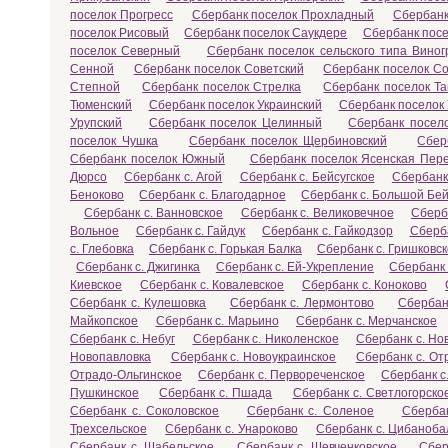
поселок Прогресс
Сбербанк поселок Прохладный
Сбербанк
поселок Рисовый
Сбербанк поселок Саукдере
Сбербанк посе
поселок Северный
Сбербанк поселок сельского типа Вино
Сенной
Сбербанк поселок Советский
Сбербанк поселок С
Степной
Сбербанк поселок Стрелка
Сбербанк поселок Т
Тюменский
Сбербанк поселок Украинский
Сбербанк поселок
Урупский
Сбербанк поселок Целинный
Сбербанк посел
поселок Чушка
Сбербанк поселок Щербиновский
Сбер
Сбербанк поселок Южный
Сбербанк поселок Ясенская Пер
Дюрсо
Сбербанк с. Агой
Сбербанк с. Бейсугское
Сбербанк
Беноково
Сбербанк с. Благодарное
Сбербанк с. Большой Бей
Сбербанк с. Ванновское
Сбербанк с. Великовечное
Сберб
Вольное
Сбербанк с. Гайдук
Сбербанк с. Гайкодзор
Сберба
с. Глебовка
Сбербанк с. Горькая Балка
Сбербанк с. Гришковс
Сбербанк с. Джигинка
Сбербанк с. Ей-Укрепление
Сбербанк 
Киевское
Сбербанк с. Ковалевское
Сбербанк с. Коноково
Сбербанк с. Кулешовка
Сбербанк с. Лермонтово
Сбербан
Майкопское
Сбербанк с. Марьино
Сбербанк с. Мерчанское
Сбербанк с. Небуг
Сбербанк с. Николенское
Сбербанк с. Но
Новопавловка
Сбербанк с. Новоукраинское
Сбербанк с. От
Отрадо-Ольгинское
Сбербанк с. Первореченское
Сбербанк с
Пушкинское
Сбербанк с. Пшада
Сбербанк с. Светлогорско
Сбербанк с. Соколовское
Сбербанк с. Соленое
Сбербан
Трехсельское
Сбербанк с. Унароково
Сбербанк с. Цибаноба
Сбербанк с. Шабельское
Сбербанк с. Шевченковское
Сбер