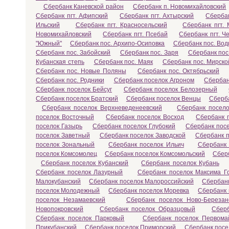
Сбербанк Каневской район
Сбербанк п. Новомихайловский
Сбербанк пгт. Афипский
Сбербанк пгт. Ахтырский
Сбербан
Ильский
Сбербанк пгт. Красносельский
Сбербанк пгт. 
Новомихайловский
Сбербанк пгт. Псебай
Сбербанк пгт. Ч
"Южный"
Сбербанк пос. Архипо-Осиповка
Сбербанк пос. Во
Сбербанк пос. Забойский
Сбербанк пос. Заря
Сбербанк пос
Кубанская степь
Сбербанк пос. Маяк
Сбербанк пос. Мирско
Сбербанк пос. Новые Поляны
Сбербанк пос. Октябрьский
Сбербанк пос. Родники
Сбербанк поселок Агроном
Сбербан
Сбербанк поселок Бейсуг
Сбербанк поселок Белозерный
Сбербанк поселок Братский
Сбербанк поселок Венцы
Сберба
Сбербанк поселок Верхневеденеевский
Сбербанк посел
поселок Восточный
Сбербанк поселок Восход
Сбербанк 
поселок Газырь
Сбербанк поселок Глубокий
Сбербанк пос
поселок Заветный
Сбербанк поселок Заводской
Сбербанк 
поселок Зональный
Сбербанк поселок Ильич
Сбербанк 
поселок Комсомолец
Сбербанк поселок Комсомольский
Сбер
Сбербанк поселок Кубанский
Сбербанк поселок Кубань
Сбербанк поселок Лазурный
Сбербанк поселок Максима Го
Малокубанский
Сбербанк поселок Малороссийский
Сбербан
поселок Молодежный
Сбербанк поселок Моревка
Сбербанк
поселок Незамаевский
Сбербанк поселок Ново-Березан
Новопокровский
Сбербанк поселок Образцовый
Сберб
Сбербанк поселок Парковый
Сбербанк поселок Первома
Прикубанский
Сбербанк поселок Приморский
Сбербанк посе