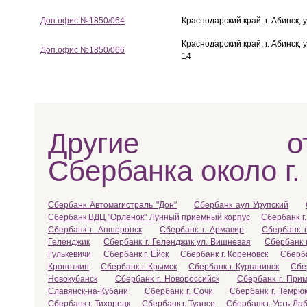
Доп.офис №1850/064
Краснодарский край, г. Абинск, у
Краснодарский край, г. Абинск, 
Доп.офис №1850/066
14
Другие отд
Сбербанка около г.
Сбербанк Автомагистраль "Дон"
Сбербанк аул Урупский
Сбербанк ВДЦ "Орленок" Лунный приемный корпус
Сбербанк г.
Сбербанк г. Апшеронск
Сбербанк г. Армавир
Сбербанк г
Геленджик
Сбербанк г. Геленджик ул. Вишневая
Сбербанк 
Гулькевичи
Сбербанк г. Ейск
Сбербанк г. Кореновск
Сберба
Кропоткин
Сбербанк г. Крымск
Сбербанк г. Курганинск
Сбе
Новокубанск
Сбербанк г. Новороссийск
Сбербанк г. Прим
Славянск-на-Кубани
Сбербанк г. Сочи
Сбербанк г. Темрю
Сбербанк г. Тихорецк
Сбербанк г. Туапсе
Сбербанк г. Усть-Ла