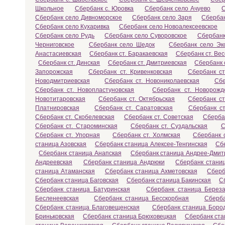
Школьное
Сбербанк с. Юровка
Сбербанк село Ачуево
С
Сбербанк село Дивноморское
Сбербанк село Заря
Сберба
Сбербанк село Кухаривка
Сбербанк село Новоалексеевское
Сбербанк село Рудь
Сбербанк село Суворовское
Сбербанк
Черниговское
Сбербанк село Шедок
Сбербанк село Эк
Анастасиевская
Сбербанк ст. Баракаевская
Сбербанк ст. Ве
Сбербанк ст. Динская
Сбербанк ст. Дмитриевская
Сбербанк 
Запорожская
Сбербанк ст. Кривенковская
Сбербанк с
Новодмитриевская
Сбербанк ст. Новониколаевская
Сбе
Сбербанк ст. Новопластуновская
Сбербанк ст. Новорожд
Новотитаровская
Сбербанк ст. Октябрьская
Сбербанк ст
Платнировская
Сбербанк ст. Саратовская
Сбербанк ст
Сбербанк ст. Скобелевская
Сбербанк ст. Советская
Сберба
Сбербанк ст. Староминская
Сбербанк ст. Суздальская
С
Сбербанк ст. Упорная
Сбербанк ст. Холмская
Сбербанк с
станица Азовская
Сбербанк станица Алексее-Тенгинская
Сб
Сбербанк станица Анапская
Сбербанк станица Андрее-Дмит
Андреевская
Сбербанк станица Андрюки
Сбербанк станиц
станица Атаманская
Сбербанк станица Ахметовская
Сберб
Сбербанк станица Баговская
Сбербанк станица Бакинская
С
Сбербанк станица Батуринская
Сбербанк станица Береза
Бесленеевская
Сбербанк станица Бесскорбная
Сберба
Сбербанк станица Благовещенская
Сбербанк станица Боро
Бриньковская
Сбербанк станица Брюховецкая
Сбербанк ста