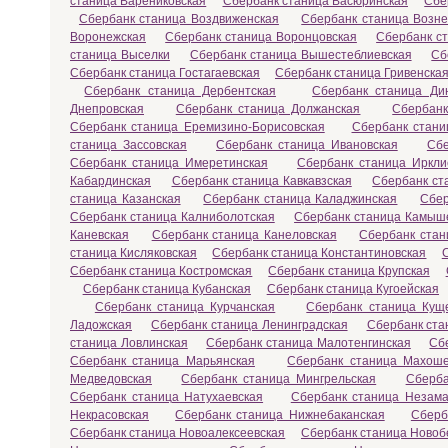
станица Варениковская
Сбербанк станица Васюринская
Сбе
Сбербанк станица Воздвиженская
Сбербанк станица Возне
Воронежская
Сбербанк станица Воронцовская
Сбербанк с
станица Выселки
Сбербанк станица Вышестеблиевская
Сб
Сбербанк станица Гостагаевская
Сбербанк станица Гривенска
Сбербанк станица Дербентская
Сбербанк станица Ди
Днепровская
Сбербанк станица Должанская
Сбербанк
Сбербанк станица Еремизино-Борисовская
Сбербанк стани
станица Зассовская
Сбербанк станица Ивановская
Сбе
Сбербанк станица Имеретинская
Сбербанк станица Иркли
Кабардинская
Сбербанк станица Кавкавзская
Сбербанк ст
станица Казанская
Сбербанк станица Каладжинская
Сбер
Сбербанк станица Калниболотская
Сбербанк станица Камыш
Каневская
Сбербанк станица Канеловская
Сбербанк стан
станица Кисляковская
Сбербанк станица Константиновская
Сбербанк станица Костромская
Сбербанк станица Крупская
Сбербанк станица Кубанская
Сбербанк станица Кугоейская
Сбербанк станица Курчанская
Сбербанк станица Кущ
Ладожская
Сбербанк станица Ленинградская
Сбербанк ста
станица Ловлинская
Сбербанк станица Малотенгинская
Сб
Сбербанк станица Марьянская
Сбербанк станица Махоше
Медведовская
Сбербанк станица Мингрельская
Сберба
Сбербанк станица Натухаевская
Сбербанк станица Незама
Некрасовская
Сбербанк станица Нижнебаканская
Сберб
Сбербанк станица Новоалексеевская
Сбербанк станица Новоб