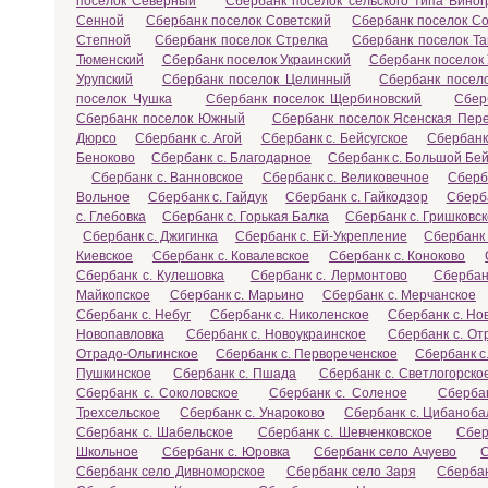
поселок Северный
Сбербанк поселок сельского типа Вино
Сенной
Сбербанк поселок Советский
Сбербанк поселок С
Степной
Сбербанк поселок Стрелка
Сбербанк поселок Т
Тюменский
Сбербанк поселок Украинский
Сбербанк поселок
Урупский
Сбербанк поселок Целинный
Сбербанк посел
поселок Чушка
Сбербанк поселок Щербиновский
Сбер
Сбербанк поселок Южный
Сбербанк поселок Ясенская Пер
Дюрсо
Сбербанк с. Агой
Сбербанк с. Бейсугское
Сбербанк
Беноково
Сбербанк с. Благодарное
Сбербанк с. Большой Бей
Сбербанк с. Ванновское
Сбербанк с. Великовечное
Сберб
Вольное
Сбербанк с. Гайдук
Сбербанк с. Гайкодзор
Сберба
с. Глебовка
Сбербанк с. Горькая Балка
Сбербанк с. Гришковс
Сбербанк с. Джигинка
Сбербанк с. Ей-Укрепление
Сбербанк 
Киевское
Сбербанк с. Ковалевское
Сбербанк с. Коноково
Сбербанк с. Кулешовка
Сбербанк с. Лермонтово
Сбербан
Майкопское
Сбербанк с. Марьино
Сбербанк с. Мерчанское
Сбербанк с. Небуг
Сбербанк с. Николенское
Сбербанк с. Но
Новопавловка
Сбербанк с. Новоукраинское
Сбербанк с. От
Отрадо-Ольгинское
Сбербанк с. Первореченское
Сбербанк с
Пушкинское
Сбербанк с. Пшада
Сбербанк с. Светлогорско
Сбербанк с. Соколовское
Сбербанк с. Соленое
Сбербан
Трехсельское
Сбербанк с. Унароково
Сбербанк с. Цибаноба
Сбербанк с. Шабельское
Сбербанк с. Шевченковское
Сбер
Школьное
Сбербанк с. Юровка
Сбербанк село Ачуево
С
Сбербанк село Дивноморское
Сбербанк село Заря
Сберба