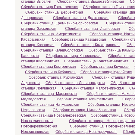
станица Выселки
Сбербанк станица Вышестеблиевская
Сб
Сбербанк станица Гостагаевская
Сбербанк станица Гривенска
Сбербанк станица Дербентская
Сбербанк станица Ди
Днепровская
Сбербанк станица Должанская
Сбербанк
Сбербанк станица Еремизино-Борисовская
Сбербанк стани
станица Зассовская
Сбербанк станица Ивановская
Сбе
Сбербанк станица Имеретинская
Сбербанк станица Иркли
Кабардинская
Сбербанк станица Кавкавзская
Сбербанк ст
станица Казанская
Сбербанк станица Каладжинская
Сбер
Сбербанк станица Калниболотская
Сбербанк станица Камыш
Каневская
Сбербанк станица Канеловская
Сбербанк стан
станица Кисляковская
Сбербанк станица Константиновская
Сбербанк станица Костромская
Сбербанк станица Крупская
Сбербанк станица Кубанская
Сбербанк станица Кугоейская
Сбербанк станица Курчанская
Сбербанк станица Кущ
Ладожская
Сбербанк станица Ленинградская
Сбербанк ста
станица Ловлинская
Сбербанк станица Малотенгинская
Сб
Сбербанк станица Марьянская
Сбербанк станица Махоше
Медведовская
Сбербанк станица Мингрельская
Сберба
Сбербанк станица Натухаевская
Сбербанк станица Незама
Некрасовская
Сбербанк станица Нижнебаканская
Сберб
Сбербанк станица Новоалексеевская
Сбербанк станица Новоб
Нововеличковская
Сбербанк станица Новогражданска
Новодеревянковская
Сбербанк станица Новоджерелиев
Новоивановская
Сбербанк станица Новокорсунская
Сберба