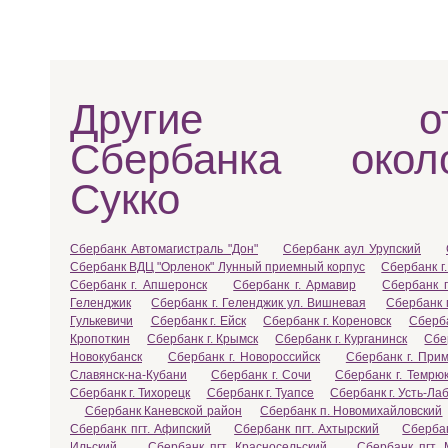
Другие отд
Сбербанка око
Сукко
Сбербанк Автомагистраль "Дон"
Сбербанк аул Урупский
Сбербанк ВДЦ "Орленок" Лунный приемный корпус
Сбербанк г.
Сбербанк г. Апшеронск
Сбербанк г. Армавир
Сбербанк г
Геленджик
Сбербанк г. Геленджик ул. Вишневая
Сбербанк 
Гулькевичи
Сбербанк г. Ейск
Сбербанк г. Кореновск
Сберба
Кропоткин
Сбербанк г. Крымск
Сбербанк г. Курганинск
Сбе
Новокубанск
Сбербанк г. Новороссийск
Сбербанк г. Прим
Славянск-на-Кубани
Сбербанк г. Сочи
Сбербанк г. Темрю
Сбербанк г. Тихорецк
Сбербанк г. Туапсе
Сбербанк г. Усть-Ла
Сбербанк Каневской район
Сбербанк п. Новомихайловский
Сбербанк пгт. Афипский
Сбербанк пгт. Ахтырский
Сбербан
Ильский
Сбербанк пгт. Красносельский
Сбербанк пгт. 