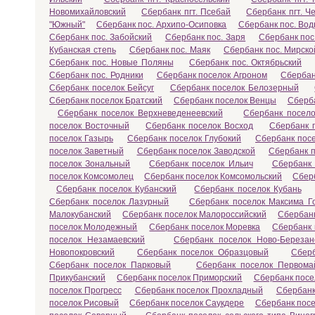
Новомихайловский
Сбербанк пгт. Псебай
Сбербанк пгт. Ч
"Южный"
Сбербанк пос. Архипо-Осиповка
Сбербанк пос. Во
Сбербанк пос. Забойский
Сбербанк пос. Заря
Сбербанк пос
Кубанская степь
Сбербанк пос. Маяк
Сбербанк пос. Мирско
Сбербанк пос. Новые Поляны
Сбербанк пос. Октябрьский
Сбербанк пос. Родники
Сбербанк поселок Агроном
Сбербан
Сбербанк поселок Бейсуг
Сбербанк поселок Белозерный
Сбербанк поселок Братский
Сбербанк поселок Венцы
Сберба
Сбербанк поселок Верхневеденеевский
Сбербанк посел
поселок Восточный
Сбербанк поселок Восход
Сбербанк 
поселок Газырь
Сбербанк поселок Глубокий
Сбербанк пос
поселок Заветный
Сбербанк поселок Заводской
Сбербанк 
поселок Зональный
Сбербанк поселок Ильич
Сбербанк 
поселок Комсомолец
Сбербанк поселок Комсомольский
Сбер
Сбербанк поселок Кубанский
Сбербанк поселок Кубань
Сбербанк поселок Лазурный
Сбербанк поселок Максима Го
Малокубанский
Сбербанк поселок Малороссийский
Сбербан
поселок Молодежный
Сбербанк поселок Моревка
Сбербанк
поселок Незамаевский
Сбербанк поселок Ново-Березан
Новопокровский
Сбербанк поселок Образцовый
Сберб
Сбербанк поселок Парковый
Сбербанк поселок Первома
Прикубанский
Сбербанк поселок Приморский
Сбербанк посе
поселок Прогресс
Сбербанк поселок Прохладный
Сбербанк
поселок Рисовый
Сбербанк поселок Саукдере
Сбербанк посе