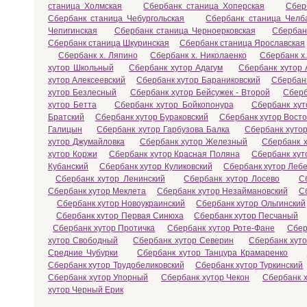
станица Холмская
Сбербанк станица Хоперская
Сбер
Сбербанк станица Чебургольская
Сбербанк станица Челб
Чепигинская
Сбербанк станица Черноерковская
Сбербан
Сбербанк станица Шкуринская
Сбербанк станица Ярославская
Сбербанк х. Ляпино
Сбербанк х. Николаенко
Сбербанк х
хутор Школьный
Сбербанк хутор Адагум
Сбербанк хутор 
хутор Алексеевский
Сбербанк хутор Бараниковский
Сбербанк
хутор Безлесный
Сбербанк хутор Бейсужек - Второй
Сберб
хутор Бетта
Сбербанк хутор Бойкопонура
Сбербанк хут
Братский
Сбербанк хутор Бураковский
Сбербанк хутор Вост
Галицын
Сбербанк хутор Гарбузова Балка
Сбербанк хутор
хутор Джумайловка
Сбербанк хутор Железный
Сбербанк х
хутор Коржи
Сбербанк хутор Красная Поляна
Сбербанк хут
Кубанский
Сбербанк хутор Куликовский
Сбербанк хутор Леб
Сбербанк хутор Ленинский
Сбербанк хутор Лосево
С
Сбербанк хутор Меклета
Сбербанк хутор Незаймановский
С
Сбербанк хутор Новоукраинский
Сбербанк хутор Ольгинский
Сбербанк хутор Первая Синюха
Сбербанк хутор Песчаный
Сбербанк хутор Протичка
Сбербанк хутор Роте-Фане
Сбер
хутор Свободный
Сбербанк хутор Северин
Сбербанк хут
Средние Чубурки
Сбербанк хутор Танцура Крамаренко
Сбербанк хутор Трудобеликовский
Сбербанк хутор Туркинский
Сбербанк хутор Упорный
Сбербанк хутор Чекон
Сбербанк 
хутор Черный Ерик