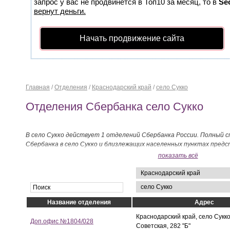
запрос у вас не продвинется в Топ10 за месяц, то в
Se
вернут деньги.
Начать продвижение сайта
Главная
/
Отделения
/
Краснодарский край
/
село Сукко
Отделения Сбербанка село Сукко
В село Сукко действует 1 отделений Сбербанка России. Полный 
Сбербанка в село Сукко и близлежащих населенных пунктах предс
показать всё
Название отделения
Адрес
Краснодарский край, село Сукко,
Доп.офис №1804/028
Советская, 282 "Б"