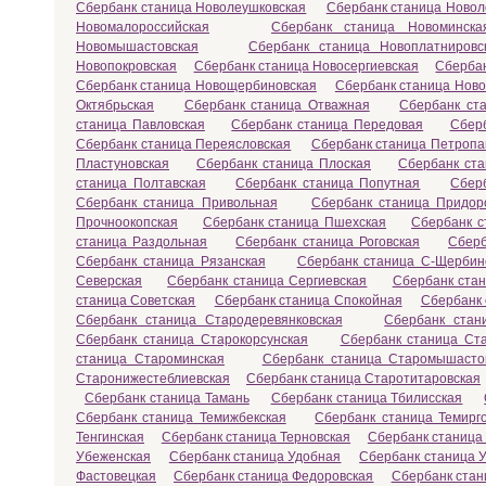
Сбербанк станица Новолеушковская
Сбербанк станица Новол
Новомалороссийская
Сбербанк станица Новоминска
Новомышастовская
Сбербанк станица Новоплатнировс
Новопокровская
Сбербанк станица Новосергиевская
Сбербан
Сбербанк станица Новощербиновская
Сбербанк станица Ново
Октябрьская
Сбербанк станица Отважная
Сбербанк ст
станица Павловская
Сбербанк станица Передовая
Сбер
Сбербанк станица Переясловская
Сбербанк станица Петропа
Пластуновская
Сбербанк станица Плоская
Сбербанк ста
станица Полтавская
Сбербанк станица Попутная
Сбер
Сбербанк станица Привольная
Сбербанк станица Придор
Прочноокопская
Сбербанк станица Пшехская
Сбербанк с
станица Раздольная
Сбербанк станица Роговская
Сберб
Сбербанк станица Рязанская
Сбербанк станица С-Щербин
Северская
Сбербанк станица Сергиевская
Сбербанк ста
станица Советская
Сбербанк станица Спокойная
Сбербанк 
Сбербанк станица Стародеревянковская
Сбербанк стан
Сбербанк станица Старокорсунская
Сбербанк станица Ст
станица Староминская
Сбербанк станица Старомышасто
Старонижестеблиевская
Сбербанк станица Старотитаровская
Сбербанк станица Тамань
Сбербанк станица Тбилисская
Сбербанк станица Темижбекская
Сбербанк станица Темирг
Тенгинская
Сбербанк станица Терновская
Сбербанк станица
Убеженская
Сбербанк станица Удобная
Сбербанк станица У
Фастовецкая
Сбербанк станица Федоровская
Сбербанк стан