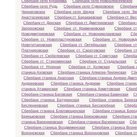
Сбербанк село Кухаривка
Сбербанк село Новоалексеевское
Сбербанк село Рудь
Сбербанк село Суворовское
Сбербанк
Черниговское
Сбербанк село Шедок
Сбербанк село Эк
Анастасиевская
Сбербанк ст. Баракаевская
Сбербанк ст. Ве
Сбербанк ст. Динская
Сбербанк ст. Дмитриевская
Сбербанк 
Запорожская
Сбербанк ст. Кривенковская
Сбербанк с
Новодмитриевская
Сбербанк ст. Новониколаевская
Сбе
Сбербанк ст. Новопластуновская
Сбербанк ст. Новорожд
Новотитаровская
Сбербанк ст. Октябрьская
Сбербанк ст
Платнировская
Сбербанк ст. Саратовская
Сбербанк ст
Сбербанк ст. Скобелевская
Сбербанк ст. Советская
Сберба
Сбербанк ст. Староминская
Сбербанк ст. Суздальская
С
Сбербанк ст. Упорная
Сбербанк ст. Холмская
Сбербанк с
станица Азовская
Сбербанк станица Алексее-Тенгинская
Сб
Сбербанк станица Анапская
Сбербанк станица Андрее-Дмит
Андреевская
Сбербанк станица Андрюки
Сбербанк станиц
станица Атаманская
Сбербанк станица Ахметовская
Сберб
Сбербанк станица Баговская
Сбербанк станица Бакинская
С
Сбербанк станица Батуринская
Сбербанк станица Береза
Бесленеевская
Сбербанк станица Бесскорбная
Сберба
Сбербанк станица Благовещенская
Сбербанк станица Боро
Бриньковская
Сбербанк станица Брюховецкая
Сбербанк ста
станица Варениковская
Сбербанк станица Васюринская
Сбе
Сбербанк станица Воздвиженская
Сбербанк станица Возне
Воронежская
Сбербанк станица Воронцовская
Сбербанк с