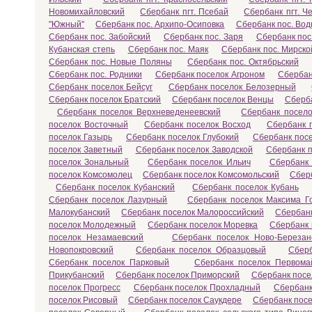
Новомихайловский
Сбербанк пгт. Псебай
Сбербанк пгт. Ч
"Южный"
Сбербанк пос. Архипо-Осиповка
Сбербанк пос. Во
Сбербанк пос. Забойский
Сбербанк пос. Заря
Сбербанк пос
Кубанская степь
Сбербанк пос. Маяк
Сбербанк пос. Мирско
Сбербанк пос. Новые Поляны
Сбербанк пос. Октябрьский
Сбербанк пос. Родники
Сбербанк поселок Агроном
Сбербан
Сбербанк поселок Бейсуг
Сбербанк поселок Белозерный
Сбербанк поселок Братский
Сбербанк поселок Венцы
Сберба
Сбербанк поселок Верхневеденеевский
Сбербанк посел
поселок Восточный
Сбербанк поселок Восход
Сбербанк 
поселок Газырь
Сбербанк поселок Глубокий
Сбербанк пос
поселок Заветный
Сбербанк поселок Заводской
Сбербанк 
поселок Зональный
Сбербанк поселок Ильич
Сбербанк 
поселок Комсомолец
Сбербанк поселок Комсомольский
Сбер
Сбербанк поселок Кубанский
Сбербанк поселок Кубань
Сбербанк поселок Лазурный
Сбербанк поселок Максима Го
Малокубанский
Сбербанк поселок Малороссийский
Сбербан
поселок Молодежный
Сбербанк поселок Моревка
Сбербанк
поселок Незамаевский
Сбербанк поселок Ново-Березан
Новопокровский
Сбербанк поселок Образцовый
Сберб
Сбербанк поселок Парковый
Сбербанк поселок Первома
Прикубанский
Сбербанк поселок Приморский
Сбербанк посе
поселок Прогресс
Сбербанк поселок Прохладный
Сбербанк
поселок Рисовый
Сбербанк поселок Саукдере
Сбербанк посе