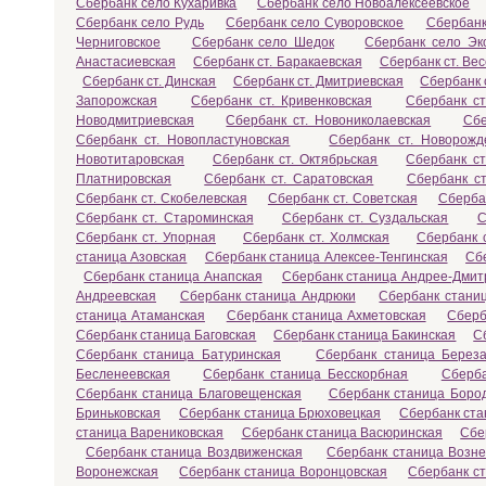
Сбербанк село Кухаривка
Сбербанк село Новоалексеевское
Сбербанк село Рудь
Сбербанк село Суворовское
Сбербанк
Черниговское
Сбербанк село Шедок
Сбербанк село Эк
Анастасиевская
Сбербанк ст. Баракаевская
Сбербанк ст. Ве
Сбербанк ст. Динская
Сбербанк ст. Дмитриевская
Сбербанк 
Запорожская
Сбербанк ст. Кривенковская
Сбербанк с
Новодмитриевская
Сбербанк ст. Новониколаевская
Сбе
Сбербанк ст. Новопластуновская
Сбербанк ст. Новорожд
Новотитаровская
Сбербанк ст. Октябрьская
Сбербанк ст
Платнировская
Сбербанк ст. Саратовская
Сбербанк ст
Сбербанк ст. Скобелевская
Сбербанк ст. Советская
Сберба
Сбербанк ст. Староминская
Сбербанк ст. Суздальская
С
Сбербанк ст. Упорная
Сбербанк ст. Холмская
Сбербанк с
станица Азовская
Сбербанк станица Алексее-Тенгинская
Сб
Сбербанк станица Анапская
Сбербанк станица Андрее-Дмит
Андреевская
Сбербанк станица Андрюки
Сбербанк станиц
станица Атаманская
Сбербанк станица Ахметовская
Сберб
Сбербанк станица Баговская
Сбербанк станица Бакинская
С
Сбербанк станица Батуринская
Сбербанк станица Береза
Бесленеевская
Сбербанк станица Бесскорбная
Сберба
Сбербанк станица Благовещенская
Сбербанк станица Боро
Бриньковская
Сбербанк станица Брюховецкая
Сбербанк ста
станица Варениковская
Сбербанк станица Васюринская
Сбе
Сбербанк станица Воздвиженская
Сбербанк станица Возне
Воронежская
Сбербанк станица Воронцовская
Сбербанк с