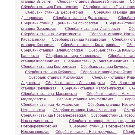
станица Выселки
Сбербанк станица Вышестеблиевская
Сб
Сбербанк станица Гостагаевская
Сбербанк станица Гривенска
Сбербанк станица Дербентская
Сбербанк станица Ди
Днепровская
Сбербанк станица Должанская
Сбербанк
Сбербанк станица Еремизино-Борисовская
Сбербанк стани
станица Зассовская
Сбербанк станица Ивановская
Сбе
Сбербанк станица Имеретинская
Сбербанк станица Иркли
Кабардинская
Сбербанк станица Кавкавзская
Сбербанк ст
станица Казанская
Сбербанк станица Каладжинская
Сбер
Сбербанк станица Калниболотская
Сбербанк станица Камыш
Каневская
Сбербанк станица Канеловская
Сбербанк стан
станица Кисляковская
Сбербанк станица Константиновская
Сбербанк станица Костромская
Сбербанк станица Крупская
Сбербанк станица Кубанская
Сбербанк станица Кугоейская
Сбербанк станица Курчанская
Сбербанк станица Кущ
Ладожская
Сбербанк станица Ленинградская
Сбербанк ста
станица Ловлинская
Сбербанк станица Малотенгинская
Сб
Сбербанк станица Марьянская
Сбербанк станица Махоше
Медведовская
Сбербанк станица Мингрельская
Сберба
Сбербанк станица Натухаевская
Сбербанк станица Незама
Некрасовская
Сбербанк станица Нижнебаканская
Сберб
Сбербанк станица Новоалексеевская
Сбербанк станица Новоб
Нововеличковская
Сбербанк станица Новогражданска
Новодеревянковская
Сбербанк станица Новоджерелиев
Новоивановская
Сбербанк станица Новокорсунская
Сберба