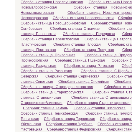
Сбербанк станица Новолеушковская
Сбербанк станица Новол
Новомалороссийская
Сбербанк станица Новоминска
Новомышастовская
Сбербанк станица Новоплатнировс
Новопокровская
Сбербанк станица Новосергиевская
Сбербан
Сбербанк станица Новощербиновская
Сбербанк станица Ново
Октябрьская
Сбербанк станица Отважная
Сбербанк ст
станица Павловская
Сбербанк станица Передовая
Сбер
Сбербанк станица Переясловская
Сбербанк станица Петропа
Пластуновская
Сбербанк станица Плоская
Сбербанк ста
станица Полтавская
Сбербанк станица Попутная
Сбер
Сбербанк станица Привольная
Сбербанк станица Придор
Прочноокопская
Сбербанк станица Пшехская
Сбербанк с
станица Раздольная
Сбербанк станица Роговская
Сберб
Сбербанк станица Рязанская
Сбербанк станица С-Щербин
Северская
Сбербанк станица Сергиевская
Сбербанк ста
станица Советская
Сбербанк станица Спокойная
Сбербанк 
Сбербанк станица Стародеревянковская
Сбербанк стан
Сбербанк станица Старокорсунская
Сбербанк станица Ст
станица Староминская
Сбербанк станица Старомышасто
Старонижестеблиевская
Сбербанк станица Старотитаровская
Сбербанк станица Тамань
Сбербанк станица Тбилисская
Сбербанк станица Темижбекская
Сбербанк станица Темирг
Тенгинская
Сбербанк станица Терновская
Сбербанк станица
Убеженская
Сбербанк станица Удобная
Сбербанк станица У
Фастовецкая
Сбербанк станица Федоровская
Сбербанк стан