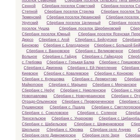
поселок Северный
Сбербанк поселок сельского типа Вино
Сенной
Сбербанк поселок Советский
Сбербанк поселок С
Степной
Сбербанк поселок Стрелка
Сбербанк поселок Т
Тюменский
Сбербанк поселок Украинский
Сбербанк поселок
Урупский
Сбербанк поселок Целинный
Сбербанк посел
поселок Чушка
Сбербанк поселок Щербиновский
Сбер
Сбербанк поселок Южный
Сбербанк поселок Ясенская Пер
Дюрсо
Сбербанк с. Агой
Сбербанк с. Бейсугское
Сбербанк
Беноково
Сбербанк с. Благодарное
Сбербанк с. Большой Бей
Сбербанк с. Ванновское
Сбербанк с. Великовечное
Сберб
Вольное
Сбербанк с. Гайдук
Сбербанк с. Гайкодзор
Сберба
с. Глебовка
Сбербанк с. Горькая Балка
Сбербанк с. Гришковс
Сбербанк с. Джигинка
Сбербанк с. Ей-Укрепление
Сбербанк 
Киевское
Сбербанк с. Ковалевское
Сбербанк с. Коноково
Сбербанк с. Кулешовка
Сбербанк с. Лермонтово
Сбербан
Майкопское
Сбербанк с. Марьино
Сбербанк с. Мерчанское
Сбербанк с. Небуг
Сбербанк с. Николенское
Сбербанк с. Но
Новопавловка
Сбербанк с. Новоукраинское
Сбербанк с. От
Отрадо-Ольгинское
Сбербанк с. Первореченское
Сбербанк с
Пушкинское
Сбербанк с. Пшада
Сбербанк с. Светлогорско
Сбербанк с. Соколовское
Сбербанк с. Соленое
Сбербан
Трехсельское
Сбербанк с. Унароково
Сбербанк с. Цибаноба
Сбербанк с. Шабельское
Сбербанк с. Шевченковское
Сбер
Школьное
Сбербанк с. Юровка
Сбербанк село Ачуево
С
Сбербанк село Дивноморское
Сбербанк село Заря
Сберба