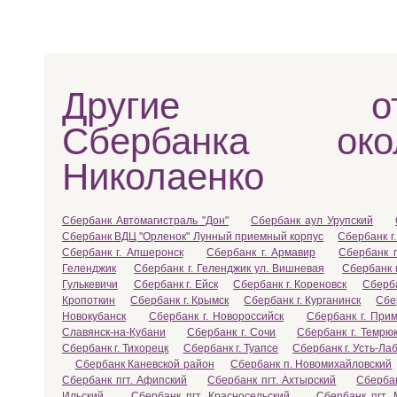
Другие отд
Сбербанка ок
Николаенко
Сбербанк Автомагистраль "Дон"
Сбербанк аул Урупский
Сбербанк ВДЦ "Орленок" Лунный приемный корпус
Сбербанк г.
Сбербанк г. Апшеронск
Сбербанк г. Армавир
Сбербанк г
Геленджик
Сбербанк г. Геленджик ул. Вишневая
Сбербанк 
Гулькевичи
Сбербанк г. Ейск
Сбербанк г. Кореновск
Сберба
Кропоткин
Сбербанк г. Крымск
Сбербанк г. Курганинск
Сбе
Новокубанск
Сбербанк г. Новороссийск
Сбербанк г. Прим
Славянск-на-Кубани
Сбербанк г. Сочи
Сбербанк г. Темрю
Сбербанк г. Тихорецк
Сбербанк г. Туапсе
Сбербанк г. Усть-Ла
Сбербанк Каневской район
Сбербанк п. Новомихайловский
Сбербанк пгт. Афипский
Сбербанк пгт. Ахтырский
Сбербан
Ильский
Сбербанк пгт. Красносельский
Сбербанк пгт. 