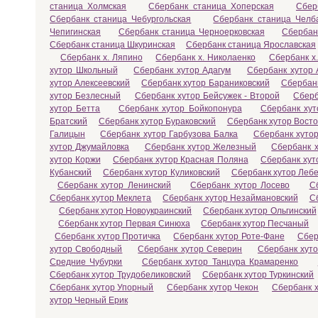
станица Холмская
Сбербанк станица Хоперская
Сбер
Сбербанк станица Чебургольская
Сбербанк станица Челб
Чепигинская
Сбербанк станица Черноерковская
Сбербан
Сбербанк станица Шкуринская
Сбербанк станица Ярославская
Сбербанк х. Ляпино
Сбербанк х. Николаенко
Сбербанк х
хутор Школьный
Сбербанк хутор Адагум
Сбербанк хутор 
хутор Алексеевский
Сбербанк хутор Бараниковский
Сбербанк
хутор Безлесный
Сбербанк хутор Бейсужек - Второй
Сберб
хутор Бетта
Сбербанк хутор Бойкопонура
Сбербанк хут
Братский
Сбербанк хутор Бураковский
Сбербанк хутор Вост
Галицын
Сбербанк хутор Гарбузова Балка
Сбербанк хутор
хутор Джумайловка
Сбербанк хутор Железный
Сбербанк х
хутор Коржи
Сбербанк хутор Красная Поляна
Сбербанк хут
Кубанский
Сбербанк хутор Куликовский
Сбербанк хутор Леб
Сбербанк хутор Ленинский
Сбербанк хутор Лосево
С
Сбербанк хутор Меклета
Сбербанк хутор Незаймановский
С
Сбербанк хутор Новоукраинский
Сбербанк хутор Ольгинский
Сбербанк хутор Первая Синюха
Сбербанк хутор Песчаный
Сбербанк хутор Протичка
Сбербанк хутор Роте-Фане
Сбер
хутор Свободный
Сбербанк хутор Северин
Сбербанк хут
Средние Чубурки
Сбербанк хутор Танцура Крамаренко
Сбербанк хутор Трудобеликовский
Сбербанк хутор Туркинский
Сбербанк хутор Упорный
Сбербанк хутор Чекон
Сбербанк 
хутор Черный Ерик