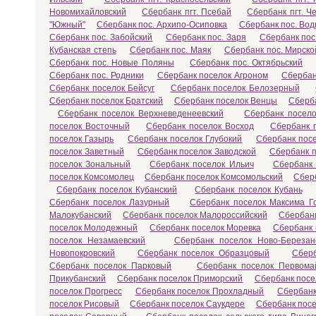
Новомихайловский
Сбербанк пгт. Псебай
Сбербанк пгт. Ч
"Южный"
Сбербанк пос. Архипо-Осиповка
Сбербанк пос. Во
Сбербанк пос. Забойский
Сбербанк пос. Заря
Сбербанк пос
Кубанская степь
Сбербанк пос. Маяк
Сбербанк пос. Мирско
Сбербанк пос. Новые Поляны
Сбербанк пос. Октябрьский
Сбербанк пос. Родники
Сбербанк поселок Агроном
Сбербан
Сбербанк поселок Бейсуг
Сбербанк поселок Белозерный
Сбербанк поселок Братский
Сбербанк поселок Венцы
Сберба
Сбербанк поселок Верхневеденеевский
Сбербанк посел
поселок Восточный
Сбербанк поселок Восход
Сбербанк 
поселок Газырь
Сбербанк поселок Глубокий
Сбербанк пос
поселок Заветный
Сбербанк поселок Заводской
Сбербанк 
поселок Зональный
Сбербанк поселок Ильич
Сбербанк 
поселок Комсомолец
Сбербанк поселок Комсомольский
Сбер
Сбербанк поселок Кубанский
Сбербанк поселок Кубань
Сбербанк поселок Лазурный
Сбербанк поселок Максима Го
Малокубанский
Сбербанк поселок Малороссийский
Сбербан
поселок Молодежный
Сбербанк поселок Моревка
Сбербанк
поселок Незамаевский
Сбербанк поселок Ново-Березан
Новопокровский
Сбербанк поселок Образцовый
Сберб
Сбербанк поселок Парковый
Сбербанк поселок Первома
Прикубанский
Сбербанк поселок Приморский
Сбербанк посе
поселок Прогресс
Сбербанк поселок Прохладный
Сбербанк
поселок Рисовый
Сбербанк поселок Саукдере
Сбербанк посе