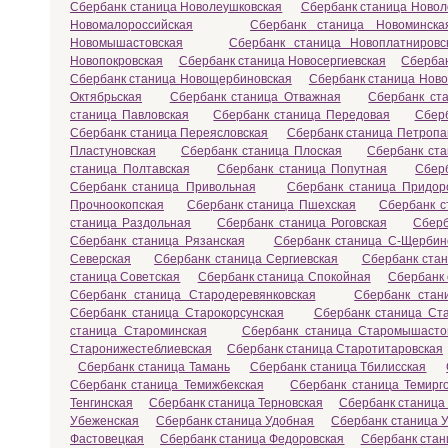
Сбербанк станица Новолеушковская
Сбербанк станица Новол
Новомалороссийская
Сбербанк станица Новоминска
Новомышастовская
Сбербанк станица Новоплатнировс
Новопокровская
Сбербанк станица Новосергиевская
Сбербан
Сбербанк станица Новощербиновская
Сбербанк станица Ново
Октябрьская
Сбербанк станица Отважная
Сбербанк ст
станица Павловская
Сбербанк станица Передовая
Сбер
Сбербанк станица Переясловская
Сбербанк станица Петропа
Пластуновская
Сбербанк станица Плоская
Сбербанк ста
станица Полтавская
Сбербанк станица Попутная
Сбер
Сбербанк станица Привольная
Сбербанк станица Придор
Прочноокопская
Сбербанк станица Пшехская
Сбербанк с
станица Раздольная
Сбербанк станица Роговская
Сберб
Сбербанк станица Рязанская
Сбербанк станица С-Щербин
Северская
Сбербанк станица Сергиевская
Сбербанк ста
станица Советская
Сбербанк станица Спокойная
Сбербанк 
Сбербанк станица Стародеревянковская
Сбербанк стан
Сбербанк станица Старокорсунская
Сбербанк станица Ст
станица Староминская
Сбербанк станица Старомышасто
Старонижестеблиевская
Сбербанк станица Старотитаровская
Сбербанк станица Тамань
Сбербанк станица Тбилисская
Сбербанк станица Темижбекская
Сбербанк станица Темирг
Тенгинская
Сбербанк станица Терновская
Сбербанк станица
Убеженская
Сбербанк станица Удобная
Сбербанк станица У
Фастовецкая
Сбербанк станица Федоровская
Сбербанк стан