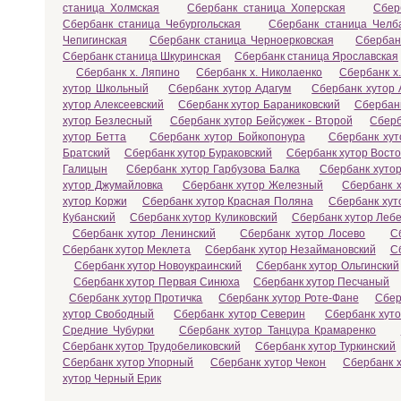
станица Холмская
Сбербанк станица Хоперская
Сбер
Сбербанк станица Чебургольская
Сбербанк станица Челб
Чепигинская
Сбербанк станица Черноерковская
Сбербан
Сбербанк станица Шкуринская
Сбербанк станица Ярославская
Сбербанк х. Ляпино
Сбербанк х. Николаенко
Сбербанк х
хутор Школьный
Сбербанк хутор Адагум
Сбербанк хутор 
хутор Алексеевский
Сбербанк хутор Бараниковский
Сбербанк
хутор Безлесный
Сбербанк хутор Бейсужек - Второй
Сберб
хутор Бетта
Сбербанк хутор Бойкопонура
Сбербанк хут
Братский
Сбербанк хутор Бураковский
Сбербанк хутор Вост
Галицын
Сбербанк хутор Гарбузова Балка
Сбербанк хутор
хутор Джумайловка
Сбербанк хутор Железный
Сбербанк х
хутор Коржи
Сбербанк хутор Красная Поляна
Сбербанк хут
Кубанский
Сбербанк хутор Куликовский
Сбербанк хутор Леб
Сбербанк хутор Ленинский
Сбербанк хутор Лосево
С
Сбербанк хутор Меклета
Сбербанк хутор Незаймановский
С
Сбербанк хутор Новоукраинский
Сбербанк хутор Ольгинский
Сбербанк хутор Первая Синюха
Сбербанк хутор Песчаный
Сбербанк хутор Протичка
Сбербанк хутор Роте-Фане
Сбер
хутор Свободный
Сбербанк хутор Северин
Сбербанк хут
Средние Чубурки
Сбербанк хутор Танцура Крамаренко
Сбербанк хутор Трудобеликовский
Сбербанк хутор Туркинский
Сбербанк хутор Упорный
Сбербанк хутор Чекон
Сбербанк 
хутор Черный Ерик