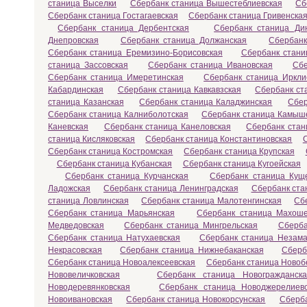
станица Выселки
Сбербанк станица Вышестеблиевская
Сб
Сбербанк станица Гостагаевская
Сбербанк станица Гривенска
Сбербанк станица Дербентская
Сбербанк станица Ди
Днепровская
Сбербанк станица Должанская
Сбербанк
Сбербанк станица Еремизино-Борисовская
Сбербанк стани
станица Зассовская
Сбербанк станица Ивановская
Сбе
Сбербанк станица Имеретинская
Сбербанк станица Иркли
Кабардинская
Сбербанк станица Кавкавзская
Сбербанк ст
станица Казанская
Сбербанк станица Каладжинская
Сбер
Сбербанк станица Калниболотская
Сбербанк станица Камыш
Каневская
Сбербанк станица Канеловская
Сбербанк стан
станица Кисляковская
Сбербанк станица Константиновская
Сбербанк станица Костромская
Сбербанк станица Крупская
Сбербанк станица Кубанская
Сбербанк станица Кугоейская
Сбербанк станица Курчанская
Сбербанк станица Кущ
Ладожская
Сбербанк станица Ленинградская
Сбербанк ста
станица Ловлинская
Сбербанк станица Малотенгинская
Сб
Сбербанк станица Марьянская
Сбербанк станица Махоше
Медведовская
Сбербанк станица Мингрельская
Сберба
Сбербанк станица Натухаевская
Сбербанк станица Незама
Некрасовская
Сбербанк станица Нижнебаканская
Сберб
Сбербанк станица Новоалексеевская
Сбербанк станица Новоб
Нововеличковская
Сбербанк станица Новогражданска
Новодеревянковская
Сбербанк станица Новоджерелиев
Новоивановская
Сбербанк станица Новокорсунская
Сберба