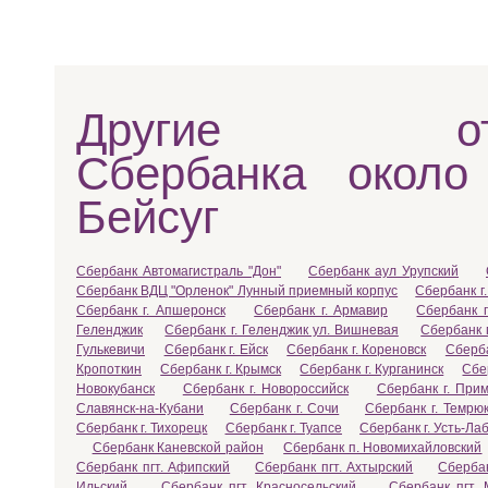
Другие отд
Сбербанка около
Бейсуг
Сбербанк Автомагистраль "Дон"
Сбербанк аул Урупский
Сбербанк ВДЦ "Орленок" Лунный приемный корпус
Сбербанк г.
Сбербанк г. Апшеронск
Сбербанк г. Армавир
Сбербанк г
Геленджик
Сбербанк г. Геленджик ул. Вишневая
Сбербанк 
Гулькевичи
Сбербанк г. Ейск
Сбербанк г. Кореновск
Сберба
Кропоткин
Сбербанк г. Крымск
Сбербанк г. Курганинск
Сбе
Новокубанск
Сбербанк г. Новороссийск
Сбербанк г. Прим
Славянск-на-Кубани
Сбербанк г. Сочи
Сбербанк г. Темрю
Сбербанк г. Тихорецк
Сбербанк г. Туапсе
Сбербанк г. Усть-Ла
Сбербанк Каневской район
Сбербанк п. Новомихайловский
Сбербанк пгт. Афипский
Сбербанк пгт. Ахтырский
Сбербан
Ильский
Сбербанк пгт. Красносельский
Сбербанк пгт. 