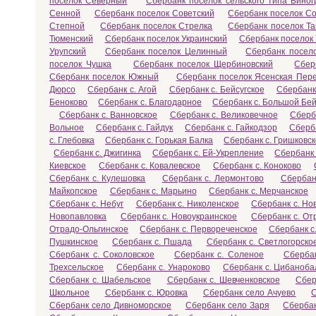
поселок Северный
Сбербанк поселок сельского типа Вино
Сенной
Сбербанк поселок Советский
Сбербанк поселок С
Степной
Сбербанк поселок Стрелка
Сбербанк поселок Т
Тюменский
Сбербанк поселок Украинский
Сбербанк поселок
Урупский
Сбербанк поселок Целинный
Сбербанк посел
поселок Чушка
Сбербанк поселок Щербиновский
Сбер
Сбербанк поселок Южный
Сбербанк поселок Ясенская Пер
Дюрсо
Сбербанк с. Агой
Сбербанк с. Бейсугское
Сбербанк
Беноково
Сбербанк с. Благодарное
Сбербанк с. Большой Бей
Сбербанк с. Ванновское
Сбербанк с. Великовечное
Сберб
Вольное
Сбербанк с. Гайдук
Сбербанк с. Гайкодзор
Сберба
с. Глебовка
Сбербанк с. Горькая Балка
Сбербанк с. Гришковс
Сбербанк с. Джигинка
Сбербанк с. Ей-Укрепление
Сбербанк 
Киевское
Сбербанк с. Ковалевское
Сбербанк с. Коноково
Сбербанк с. Кулешовка
Сбербанк с. Лермонтово
Сбербан
Майкопское
Сбербанк с. Марьино
Сбербанк с. Мерчанское
Сбербанк с. Небуг
Сбербанк с. Николенское
Сбербанк с. Но
Новопавловка
Сбербанк с. Новоукраинское
Сбербанк с. От
Отрадо-Ольгинское
Сбербанк с. Первореченское
Сбербанк с
Пушкинское
Сбербанк с. Пшада
Сбербанк с. Светлогорско
Сбербанк с. Соколовское
Сбербанк с. Соленое
Сбербан
Трехсельское
Сбербанк с. Унароково
Сбербанк с. Цибаноба
Сбербанк с. Шабельское
Сбербанк с. Шевченковское
Сбер
Школьное
Сбербанк с. Юровка
Сбербанк село Ачуево
С
Сбербанк село Дивноморское
Сбербанк село Заря
Сберба