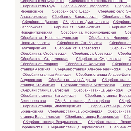
Сбербанк село Кухаривка
Сбербанк село Новоалексеевское
Сбербанк село Рудь
Сбербанк село Суворовское
Сбербанк
Черниговское
Сбербанк село Шедок
Сбербанк село Эк
Анастасиевская
Сбербанк ст. Баракаевская
Сбербанк ст. Ве
Сбербанк ст. Динская
Сбербанк ст. Дмитриевская
Сбербанк 
Запорожская
Сбербанк ст. Кривенковская
Сбербанк с
Новодмитриевская
Сбербанк ст. Новониколаевская
Сбе
Сбербанк ст. Новопластуновская
Сбербанк ст. Новорожд
Новотитаровская
Сбербанк ст. Октябрьская
Сбербанк ст
Платнировская
Сбербанк ст. Саратовская
Сбербанк ст
Сбербанк ст. Скобелевская
Сбербанк ст. Советская
Сберба
Сбербанк ст. Староминская
Сбербанк ст. Суздальская
С
Сбербанк ст. Упорная
Сбербанк ст. Холмская
Сбербанк с
станица Азовская
Сбербанк станица Алексее-Тенгинская
Сб
Сбербанк станица Анапская
Сбербанк станица Андрее-Дмит
Андреевская
Сбербанк станица Андрюки
Сбербанк станиц
станица Атаманская
Сбербанк станица Ахметовская
Сберб
Сбербанк станица Баговская
Сбербанк станица Бакинская
С
Сбербанк станица Батуринская
Сбербанк станица Береза
Бесленеевская
Сбербанк станица Бесскорбная
Сберба
Сбербанк станица Благовещенская
Сбербанк станица Боро
Бриньковская
Сбербанк станица Брюховецкая
Сбербанк ста
станица Варениковская
Сбербанк станица Васюринская
Сбе
Сбербанк станица Воздвиженская
Сбербанк станица Возне
Воронежская
Сбербанк станица Воронцовская
Сбербанк с