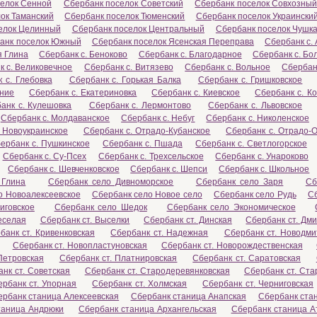
елок Сенной
Сбербанк поселок Советский
Сбербанк поселок Совхозны
ок Таманский
Сбербанк поселок Тюменский
Сбербанк поселок Украински
елок Целинный
Сбербанк поселок Центральный
Сбербанк поселок Чушк
анк поселок Южный
Сбербанк поселок Ясенская Переправа
Сбербанк с.
я Глина
Сбербанк с. Беноково
Сбербанк с. Благодарное
Сбербанк с. Бо
к с. Великовечное
Сбербанк с. Витязево
Сбербанк с. Вольное
Сбербанк
 с. Глебовка
Сбербанк с. Горькая Балка
Сбербанк с. Гришковское
ение
Сбербанк с. Екатериновка
Сбербанк с. Киевское
Сбербанк с. К
анк с. Кулешовка
Сбербанк с. Лермонтово
Сбербанк с. Львовское
Сбербанк с. Молдаванское
Сбербанк с. Небуг
Сбербанк с. Николенское
 Новоукраинское
Сбербанк с. Отрадо-Кубанское
Сбербанк с. Отрадо-О
ербанк с. Пушкинское
Сбербанк с. Пшада
Сбербанк с. Светлогорское
Сбербанк с. Су-Псех
Сбербанк с. Трехсельское
Сбербанк с. Унароково
Сбербанк с. Шевченковское
Сбербанк с. Шепси
Сбербанк с. Школьное
 Глина
Сбербанк село Дивноморское
Сбербанк село Заря
Сб
о Новоалексеевское
Сбербанк село Новое село
Сбербанк село Рудь
С
иговское
Сбербанк село Шедок
Сбербанк село Экономическое
еселая
Сбербанк ст. Выселки
Сбербанк ст. Динская
Сбербанк ст. Дм
банк ст. Кривенковская
Сбербанк ст. Надежная
Сбербанк ст. Новодми
Сбербанк ст. Новопластуновская
Сбербанк ст. Новорождественская
Петровская
Сбербанк ст. Платнировская
Сбербанк ст. Саратовская
нк ст. Советская
Сбербанк ст. Стародеревянковская
Сбербанк ст. Ста
рбанк ст. Упорная
Сбербанк ст. Холмская
Сбербанк ст. Черниговская
ербанк станица Алексеевская
Сбербанк станица Анапская
Сбербанк ста
таница Андрюки
Сбербанк станица Архангельская
Сбербанк станица А