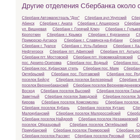
Другие отделения Сбербанка около 
Сбербанк Автомагистраль "Дон"
Сбербанк аул Урупский
Сбер
Абинск
Сбербанк г. Анапа
Сбербанк г. Апшеронск
Сбербанк
ул. Вишневая
Сбербанк г. Горячий Ключ
Сбербанк г. Гульке
Кропоткин
Сбербанк г. Крымск
Сбербанк г. Курганинск
Сб
Приморско-Ахтарск
Сбербанк г. Славянск-на-Кубани
Сберб
Сбербанк г. Туапсе
Сбербанк г. Усть-Лабинск
Сбербанк г. Х
Нефтегорск
Сбербанк пгт. Афипский
Сбербанк пгт. Ахтырс
Сбербанк пгт. Мостовской
Сбербанк пгт. Новомихайловский
С
пос. Архипо-Осиповка
Сбербанк пос. Водный
Сбербанк пос.
Сбербанк пос. Кубанская степь
Сбербанк пос. Маяк
Сбербанк
Октябрьский
Сбербанк пос. Полтавский
Сбербанк пос. Ро
поселок Бейсуг
Сбербанк поселок Белозерный
Сбербанк п
поселок Верхнебаканский
Сбербанк поселок Верхневеденеевс
Восход
Сбербанк поселок Высокий
Сбербанк поселок Газы
Заветный
Сбербанк поселок Заводской
Сбербанк поселок 
Кирова
Сбербанк поселок Комсомолец
Сбербанк поселок
Сбербанк поселок Кубань
Сбербанк поселок Кутаис
Сбе
Малокубанский
Сбербанк поселок Малороссийский
Сберб
Сбербанк поселок Найдорф
Сбербанк поселок Незамаевский
поселок Образцовый
Сбербанк поселок Октябрьский
С
Прикубанский
Сбербанк поселок Приморский
Сбербанк по
Сбербанк поселок Рассвет
Сбербанк поселок Рисовый
Сберб