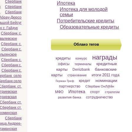
й
Сбербанк
Ипотека
й
Сбербанк
Ипотека для молодой
а
Сбербанк
семьи
 Абрау-Дюрсо
Потребительские кредиты
льшой Бейсуг
Образовательные кредиты
 с. Гайдук
Сбербанк с.
овалевское
Сбербанк с.
Облако тегов
Сбербанк с.
льгинское
награды
кредиты
конкурс
Сбербанк с.
кредитные
офисы
терминалы
Сбербанк с.
карты
банковские
Denizbank
Сбербанк с.
карты
итоги 2011 года
страхование
ербанк село
номинации
кредит
бербанк село
Герман Греф
Сбербанк ст.
партнерство
Сбербанк ОнЛ@йн
Ипотека
итриевская
МФО
спорт
стратегии
триевская
сотрудничество
развития банка
Сбербанк ст.
Сбербанк ст.
роминская
Сбербанк
ница Андрее-
таманская