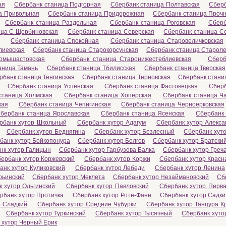
ая
Сбербанк станица Подгорная
Сбербанк станица Полтавская
Сберб
а Привольная
Сбербанк станица Придорожная
Сбербанк станица Проч
Сбербанк станица Раздольная
Сбербанк станица Роговская
Сберб
ица С-Щербиновская
Сбербанк станица Северская
Сбербанк станица С
Сбербанк станица Спокойная
Сбербанк станица Старовеличковская
лиевская
Сбербанк станица Старокорсунская
Сбербанк станица Старол
омышастовская
Сбербанк станица Старонижестеблиевская
Сберб
аница Тамань
Сбербанк станица Тбилисская
Сбербанк станица Тверская
рбанк станица Тенгинская
Сбербанк станица Терновская
Сбербанк стани
Сбербанк станица Успенская
Сбербанк станица Фастовецкая
Сберб
станица Холмская
Сбербанк станица Хоперская
Сбербанк станица Ч
кая
Сбербанк станица Чепигинская
Сбербанк станица Черноерковская
бербанк станица Ярославская
Сбербанк станица Ясенская
Сбербанк 
рбанк хутор Школьный
Сбербанк хутор Адагум
Сбербанк хутор Алекса
Сбербанк хутор Беднягина
Сбербанк хутор Безлесный
Сбербанк хуто
банк хутор Бойкопонура
Сбербанк хутор Болгов
Сбербанк хутор Братски
нк хутор Галицын
Сбербанк хутор Гарбузова Балка
Сбербанк хутор Греч
ербанк хутор Коржевский
Сбербанк хутор Коржи
Сбербанк хутор Красн
анк хутор Куликовский
Сбербанк хутор Лебеди
Сбербанк хутор Ленина
рьинский
Сбербанк хутор Меклета
Сбербанк хутор Незаймановский
Сб
 хутор Ольгинский
Сбербанк хутор Павловский
Сбербанк хутор Перв
рбанк хутор Протичка
Сбербанк хутор Роте-Фане
Сбербанк хутор Садки
р Сладкий
Сбербанк хутор Средние Чубурки
Сбербанк хутор Танцура К
Сбербанк хутор Туркинский
Сбербанк хутор Тысячный
Сбербанк хуто
 хутор Черный Ерик