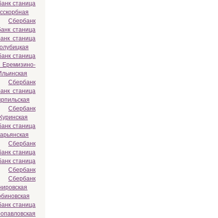
анк станица
есскорбная
Сбербанк
анк станица
анк станица
олубицкая
анк станица
 Еремизино-
Ильинская
Сбербанк
анк станица
ирпильская
Сбербанк
Куринская
анк станица
арьянская
Сбербанк
анк станица
анк станица
Сбербанк
Сбербанк
нировская
рбиновская
анк станица
ропавловская