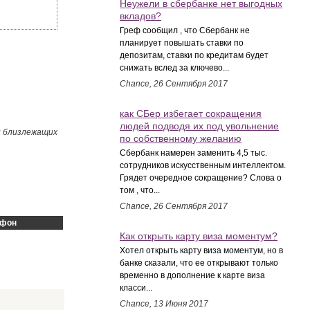
Неужели в сбербанке нет выгодных
вкладов?
Греф сообщил , что Сбербанк не
планирует повышать ставки по
депозитам, ставки по кредитам будет
снижать вслед за ключево...
Chance, 26 Сентября 2017
как СБер избегает сокращения
людей подводя их под увольнение
и близлежащих
по собственному желанию
Сбербанк намерен заменить 4,5 тыс.
сотрудников искусственным интеллектом.
Грядет очередное сокращение? Слова о
том , что...
Chance, 26 Сентября 2017
ефон
Как открыть карту виза моментум?
Хотел открыть карту виза моментум, но в
банке сказали, что ее открывают только
временно в дополнение к карте виза
класси...
Chance, 13 Июня 2017