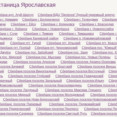
станица Ярославская
банк аул. Агуй-Шапсуг
Сбербанк ВДЦ "Орленок" Лунный приемный корпус
 г. Армавир
Сбербанк г. Белореченск
Сбербанк г. Геленджик
Сбербанк 
вичи
Сбербанк г. Ейск
Сбербанк г. Кореновск
Сбербанк г. Краснодар
ербанк г. Лабинск
Сбербанк г. Новокубанск
Сбербанк г. Новороссийск
анк г. Сочи
Сбербанк г. Темрюк
Сбербанк г. Тимашевск
Сбербанк г
адыженск
Сбербанк Каневской район
Сбербанк п. Новомихайловский
кий
Сбербанк пгт. Гирей
Сбербанк пгт. Ильский
Сбербанк пгт. Крас
бербанк пгт. Псебай
Сбербанк пгт. Черноморский
Сбербанк пос. "Южный
 Джубга
Сбербанк пос. Забойский
Сбербанк пос. Заря
Сбербанк пос. 
 пос. Мирской
Сбербанк пос. Мысхако
Сбербанк пос. Новые Поляны
С
дники
Сбербанк поселок Агроном
Сбербанк поселок Архипо-Осиповка
оселок Бичевой
Сбербанк поселок Братский
Сбербанк поселок Венцы
кий
Сбербанк поселок Виноградный
Сбербанк поселок Восточный
Сбер
рь
Сбербанк поселок Глубокий
Сбербанк поселок Гражданский
Сбер
Заречный
Сбербанк поселок Зональный
Сбербанк поселок Ильич
Сбер
 Комсомольский
Сбербанк поселок Красногвардеец
Сбербанк поселок 
рбанк поселок Лазурный
Сбербанк поселок Максима Горького
Сберб
анк поселок Мирный
Сбербанк поселок Молодежный
Сбербанк посело
Сбербанк поселок Ново-Березанский
Сбербанк поселок Новопокровский
бербанк поселок Парковый
Сбербанк поселок Первомайский
Сберб
селок Приреченский
Сбербанк поселок Прогресс
Сбербанк поселок П
анк поселок Саукдере
Сбербанк поселок Светлый Путь
Сбербанк посел