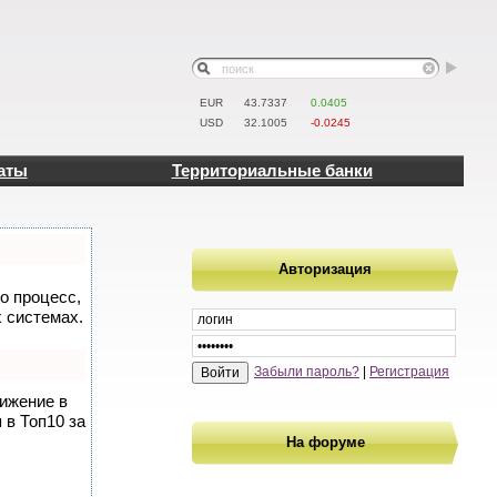
EUR
43.7337
0.0405
USD
32.1005
-0.0245
аты
Территориальные банки
Авторизация
то процесс,
 системах.
Забыли пароль?
|
Регистрация
вижение в
 в Топ10 за
На форуме