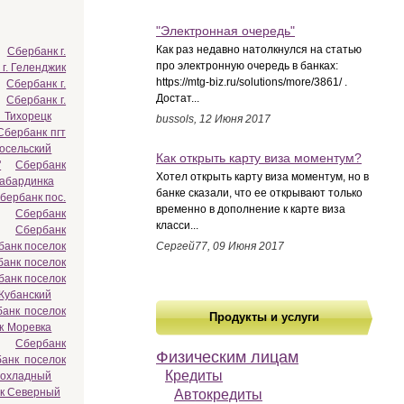
"Электронная очередь"
Как раз недавно натолкнулся на статью
Сбербанк г.
про электронную очередь в банках:
г. Геленджик
https://mtg-biz.ru/solutions/more/3861/ .
Сбербанк г.
Достат...
Сбербанк г.
. Тихорецк
bussols, 12 Июня 2017
Сбербанк пгт
носельский
Как открыть карту виза моментум?
"
Сбербанк
Хотел открыть карту виза моментум, но в
Кабардинка
банке сказали, что ее открывают только
бербанк пос.
временно в дополнение к карте виза
Сбербанк
класси...
Сбербанк
банк поселок
Сергей77, 09 Июня 2017
банк поселок
банк поселок
Кубанский
анк поселок
Продукты и услуги
к Моревка
Сбербанк
Физическим лицам
анк поселок
Кредиты
рохладный
ок Северный
Автокредиты