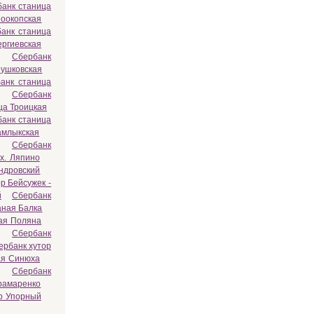
анк станица
ноокопская
анк станица
ергиевская
Сбербанк
еушковская
анк станица
Сбербанк
ца Троицкая
анк станица
амлыкская
Сбербанк
х. Ляпино
ндровский
р Бейсужек -
й
Сбербанк
аная Балка
ая Поляна
Сбербанк
ербанк хутор
ая Синюха
Сбербанк
рамаренко
р Упорный