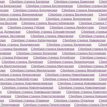
ская
Сбербанк станица Баговская
Сбербанк станица Бакинская
Сберб
ца Березанская
Сбербанк станица Бесленеевская
Сбербанк станица Б
енская
Сбербанк станица Бородинская
Сбербанк станица Бриньковская
ербанк станица Варениковская
Сбербанк станица Васюринская
Сберб
банк станица Вознесенская
Сбербанк станица Воронежская
Сберб
ица Выселки
Сбербанк станица Вышестеблиевская
Сбербанк станица Г
ая
Сбербанк станица Губская
Сбербанк станица Дербентская
Сберб
ца Должанская
Сбербанк станица Елизаветинская
Сбербанк станица
таница Зассовская
Сбербанк станица Ивановская
Сбербанк станица 
ская
Сбербанк станица Кабардинская
Сбербанк станица Кавкавзская
банк станица Каладжинская
Сбербанк станица Калининская
Сберб
 станица Каневская
Сбербанк станица Канеловская
Сбербанк станица К
иновская
Сбербанк станица Копанская
Сбербанк станица Костромская
 станица Кубанская
Сбербанк станица Кугоейская
Сбербанк станица 
Сбербанк станица Ладожская
Сбербанк станица Ленинградская
Сберб
ца Малотенгинская
Сбербанк станица Мартанская
Сбербанк станица М
ская
Сбербанк станица Мингрельская
Сбербанк станица Михайловская
ербанк станица Некрасовская
Сбербанк станица Нижнебаканская
Сберб
нк станица Новобейсугская
Сбербанк станица Нововеличковская
Сберб
бербанк станица Новоджерелиевская
Сбербанк станица Новоивановская
Сбербанк станица Новолеушковская
Сбербанк станица Новолокинская
ая
Сбербанк станица Новомышастовская
Сбербанк станица Новоплат
гиевская
Сбербанк станица Новотитаровская
Сбербанк станица Новоще
кая
Сбербанк станица Отважная
Сбербанк станица Отрадная
Сберб
а Переправная
Сбербанк станица Переясловская
Сбербанк станица Пет