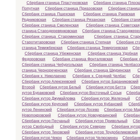
Сбербанк станица Пластуновская
Сбербанк станица Плоск
Попутная
Сбербанк станица Приазовская
Сбербанк станиц
Сбербанк станица Пшехская
Сбербанк станица Раевская
Родниковская
Сбербанк станица Рязанская
Сбербанк стан
Сбербанк станица Смоленская
Сбербанк станица Советская
станица Стародеревянковская
Сбербанк станица Староджере
Сбербанк станица Староминская
Сбербанк станица Стар
Старотитаровская
Сбербанк станица Степная
Сбербанк ст
станица Темижбекская
Сбербанк станица Темиргоевская
Сбе
Сбербанк станица Убеженская
Сбербанк станица Удобная
Федоровская
Сбербанк станица Фонталовская
Сбербанк 
Сбербанк станица Чебургольская
Сбербанк станица Челбасс
станица Чернореченская
Сбербанк станица Шкуринская
С
Сбербанк х. Николаенко
Сбербанк х. Средний Челбас
Сбе
Сбербанк хутор Алексеевский
Сбербанк хутор Бараниковский
Второй
Сбербанк хутор Белый
Сбербанк хутор Бетта
Сбер
хутор Бураковский
Сбербанк хутор Восточный Сосык
Сберба
Сбербанк хутор Джумайловка
Сбербанк хутор Железный
Сб
Сбербанк хутор Крупский
Сбербанк хутор Кубанский
Сберб
хутор Ленинский
Сбербанк хутор Лосево
Сбербанк хутор Ма
Новопокровский
Сбербанк хутор Новоукраинский
Сбербанк
Сбербанк хутор Песчаный
Сбербанк хутор Привольный
Сбе
хутор Свободный
Сбербанк хутор Северин
Сбербанк хуто
Сбербанк хутор Тиховский
Сбербанк хутор Трудобеликовский
Сбербанк хутор Чекон
Сбербанк хутор Челюскинец
Сбербанк