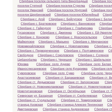
Сбербанк поселок сельского типа Виноградный
Сбербанк пос
поселок Степной
Сбербанк поселок Стрелка
Сбербанк посел
поселок Уманский
Сбербанк поселок Урупский
Сбербанк пос
поселок Щербиновский
Сбербанк поселок Юбилейный
Сберб
Сбербанк с. Агой
Сбербанк с. Бейсугское
Сбербанк с. Бела
Сбербанк с. Братковское
Сбербанк с. Ванновское
Сбербан
Сбербанк с. Гайкодзор
Сбербанк с. Глафировка
Сбербанк
Гусаровское
Сбербанк с. Джигинка
Сбербанк с. Ей-Укрепл
Сбербанк с. Коноково
Сбербанк с. Красносельское
Сберб
Майкопское
Сбербанк с. Марьино
Сбербанк с. Мерчанское
Новомихайловское
Сбербанк с. Новопавловка
Сбербанк с.
Сбербанк с. Первореченское
Сбербанк с. Полтавченское
Сб
Свободное
Сбербанк с. Соколовское
Сбербанк с. Соленое
Цибанобалка
Сбербанк с. Черешня
Сбербанк с. Шабельское
Юровка
Сбербанк село Ачуево
Сбербанк село Белая
Иванослюсаревское
Сбербанк село Кухаривка
Сбербанк сел
Суворовское
Сбербанк село Сукко
Сбербанк село Черн
Анастасиевская
Сбербанк ст. Баракаевская
Сбербанк ст. В
Сбербанк ст. Дядьковская
Сбербанк ст. Запорожская
Сбер
Сбербанк ст. Новониколаевская
Сбербанк ст. Новопетровская
Новотитаровская
Сбербанк ст. Октябрьская
Сбербанк ст. 
Северская ул. Базарная
Сбербанк ст. Скобелевская
Сберба
Сбербанк ст. Суздальская
Сбербанк ст. Темиргоевская
Сбе
станица Азовская
Сбербанк станица Алексее-Тенгинская
Сб
Дмитриевская
Сбербанк станица Андреевская
Сбербанк с