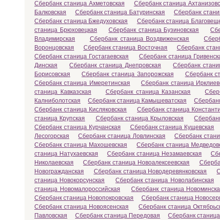
Сбербанк станица Ахметовская
Сбербанк станица Ахтанизов
Балковская
Сбербанк станица Батуринская
Сбербанк стани
Сбербанк станица Бжедуховская
Сбербанк станица Благовещ
станица Брюховецкая
Сбербанк станица Бузиновская
Сб
Владимирская
Сбербанк станица Воздвиженская
Сбер
Воронцовская
Сбербанк станица Восточная
Сбербанк стан
Сбербанк станица Гостагаевская
Сбербанк станица Гривенск
Динская
Сбербанк станица Днепровская
Сбербанк стани
Борисовская
Сбербанк станица Запорожская
Сбербанк с
Сбербанк станица Имеретинская
Сбербанк станица Ирклиев
станица Кавказская
Сбербанк станица Казанская
Сбер
Калниболотская
Сбербанк станица Камышеватская
Сбербанк
Сбербанк станица Кисляковская
Сбербанк станица Констант
станица Крупская
Сбербанк станица Крыловская
Сбербанк
Сбербанк станица Курчанская
Сбербанк станица Кущевская
Лесогорская
Сбербанк станица Ловлинская
Сбербанк стани
Сбербанк станица Махошевская
Сбербанк станица Медведов
станица Натухаевская
Сбербанк станица Незамаевская
Сб
Николаевская
Сбербанк станица Новоалексеевская
Сберба
Новогражданская
Сбербанк станица Новодеревянковская
С
станица Новокорсунская
Сбербанк станица Новолабинская
станица Новомалороссийская
Сбербанк станица Новоминск
Сбербанк станица Новопокровская
Сбербанк станица Новосер
Сбербанк станица Новоясенская
Сбербанк станица Октябрьс
Павловская
Сбербанк станица Передовая
Сбербанк станиц